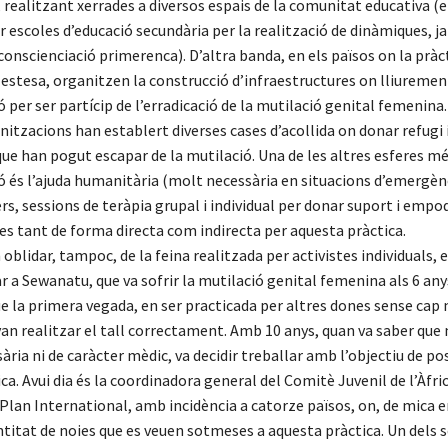
realitzant xerrades a diversos espais de la comunitat educativa (
ar escoles d’educació secundària per la realització de dinàmiques, ja
conscienciació primerenca). D’altra banda, en els països on la pràct
estesa, organitzen la construcció d’infraestructures on lliuremen
 per ser partícip de l’erradicació de la mutilació genital femenina.
tzacions han establert diverses cases d’acollida on donar refugi i
que han pogut escapar de la mutilació. Una de les altres esferes m
ió és l’ajuda humanitària (molt necessària en situacions d’emergènc
ers, sessions de teràpia grupal i individual per donar suport i empod
s tant de forma directa com indirecta per aquesta pràctica.
blidar, tampoc, de la feina realitzada per activistes individuals, 
 a Sewanatu, que va sofrir la mutilació genital femenina als 6 any
ue la primera vegada, en ser practicada per altres dones sense ca
an realitzar el tall correctament. Amb 10 anys, quan va saber que 
ria ni de caràcter mèdic, va decidir treballar amb l’objectiu de pos
ca. Avui dia és la coordinadora general del Comitè Juvenil de l’Àfric
Plan International, amb incidència a catorze països, on, de mica e
ntitat de noies que es veuen sotmeses a aquesta pràctica. Un dels 