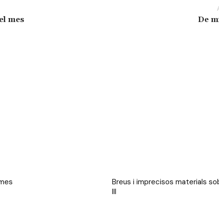
del mes
De mi
 mes
Breus i imprecisos materials sob
III