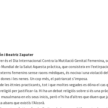
n i Beatriz Zapater
brer és el Dia Internacional Contra la Mutilació Genital Femenina, 
 Mundial de la Salut Aquesta pràctica, que consisteix en l’extirpaci
externs femenins sense raons mèdiques, és nociva i una violació de
dones i les nenes. Un cop més, el patriarcat s’imposa.
e les ètnies practicants, tot i que moltes vegades es dóna el cas 
religió per justificar-la. Hi ha un debat religiós sobre si és una pràc
e musulmana en els seus inicis, però n’hi ha d’altres que diuen que j
ca abans que existís l’Alcorà.