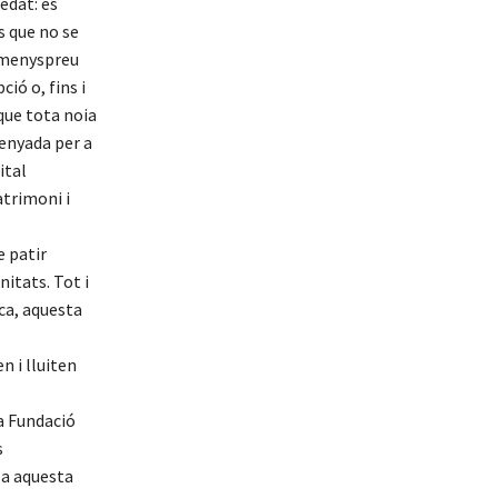
tedat: es
s que no se
n menyspreu
ió o, fins i
 que tota noia
ssenyada per a
ital
atrimoni i
e patir
nitats. Tot i
ca, aquesta
n i lluiten
la Fundació
s
 a aquesta