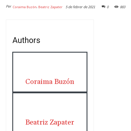
Per
5 de febrer de 2021
0
883
,
Coraima Buzón
Beatriz Zapater
Authors
Coraima Buzón
Beatriz Zapater