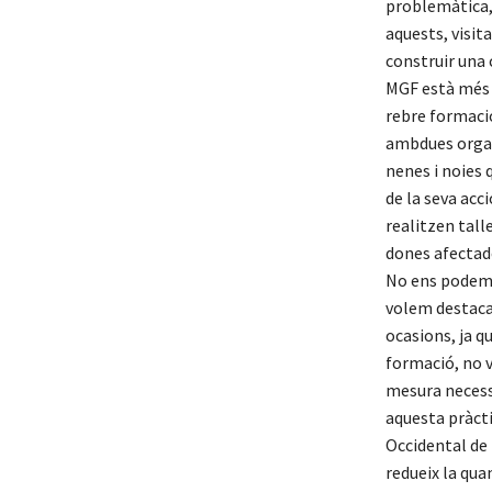
problemàtica, 
aquests, visit
construir una 
MGF està més 
rebre formació
ambdues organi
nenes i noies 
de la seva acc
realitzen tall
dones afectade
No ens podem o
volem destacar
ocasions, ja q
formació, no v
mesura necessà
aquesta pràcti
Occidental de 
redueix la qua