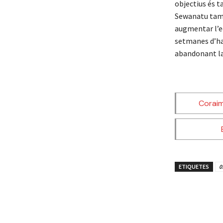
objectius és t
Sewanatu tamb
augmentar l’e
setmanes d’hav
abandonant la
Corai
ETIQUETES
0
Share