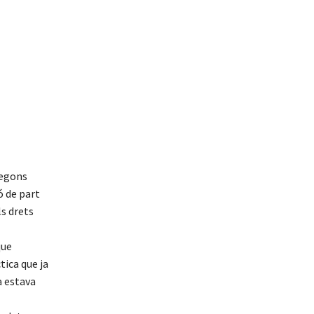
segons
ó de part
ls drets
que
tica que ja
a estava