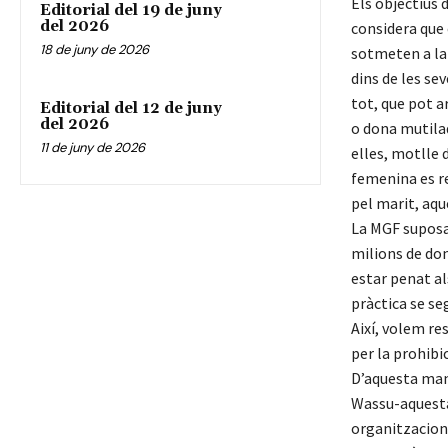
Els objectius 
Editorial del 19 de juny
del 2026
considera que 
18 de juny de 2026
sotmeten a la 
dins de les se
tot, que pot ar
Editorial del 12 de juny
del 2026
o dona mutilada
11 de juny de 2026
elles, motlle 
femenina es r
pel marit, aqu
La MGF suposa 
milions de don
estar penat al
pràctica se se
Així, volem re
per la prohibi
D’aquesta mane
Wassu-aquesta
organitzacions