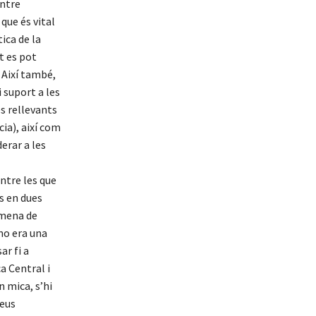
entre
 que és vital
ica de la
t es pot
 Així també,
 suport a les
és rellevants
ia), així com
erar a les
entre les que
s en dues
p mena de
no era una
ar fi a
a Central i
n mica, s’hi
seus