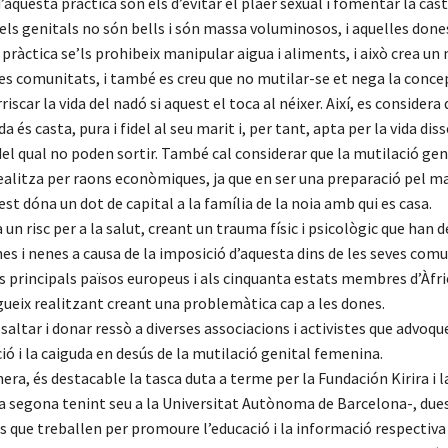
d’aquesta pràctica són els d’evitar el plaer sexual i fomentar la cas
els genitals no són bells i són massa voluminosos, i aquelles done
pràctica se’ls prohibeix manipular aigua i aliments, i això crea u
ves comunitats, i també es creu que no mutilar-se et nega la concepc
riscar la vida del nadó si aquest el toca al néixer. Així, es considera
 és casta, pura i fidel al seu marit i, per tant, apta per la vida di
del qual no poden sortir. També cal considerar que la mutilació gen
ealitza per raons econòmiques, ja que en ser una preparació pel m
est dóna un dot de capital a la família de la noia amb qui es casa.
un risc per a la salut, creant un trauma físic i psicològic que han d
es i nenes a causa de la imposició d’aquesta dins de les seves comu
s principals països europeus i als cinquanta estats membres d’Àfri
gueix realitzant creant una problemàtica cap a les dones.
ssaltar i donar ressò a diverses associacions i activistes que advoque
ció i la caiguda en desús de la mutilació genital femenina.
ra, és destacable la tasca duta a terme per la Fundación Kirira i 
 segona tenint seu a la Universitat Autònoma de Barcelona-, due
 que treballen per promoure l’educació i la informació respectiva