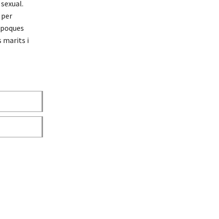
 sexual.
 per
e poques
 marits i