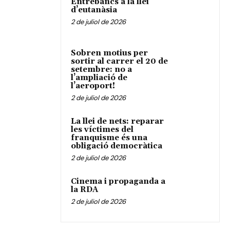
Entrebancs a la llei
d’eutanàsia
2 de juliol de 2026
Sobren motius per
sortir al carrer el 20 de
setembre: no a
l’ampliació de
l’aeroport!
2 de juliol de 2026
La llei de nets: reparar
les víctimes del
franquisme és una
obligació democràtica
2 de juliol de 2026
Cinema i propaganda a
la RDA
2 de juliol de 2026