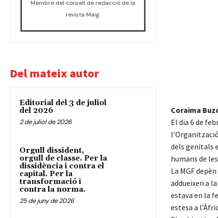
Membre del consell de redacció de la
revista Maig.
Del mateix autor
Editorial del 3 de juliol
Coraima Buzó
del 2026
El dia 6 de fe
2 de juliol de 2026
l’Organització
dels genitals 
Orgull dissident,
orgull de classe. Per la
humans de les 
dissidència i contra el
La MGF depèn d
capital. Per la
transformació i
addueixen a la 
contra la norma.
estava en la f
25 de juny de 2026
estesa a l’Àfri