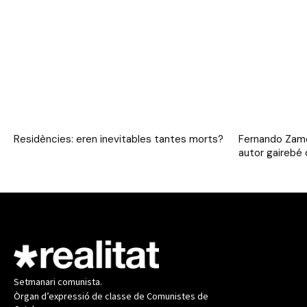
Residències: eren inevitables tantes morts?
Fernando Zamo
autor gairebé 
Setmanari comunista.
Òrgan d’expressió de classe de Comunistes de