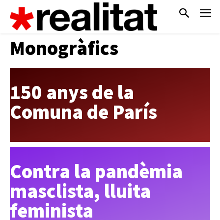
Monogràfics
150 anys de la
Comuna de París
Contra la pandèmia
masclista, lluita
feminista