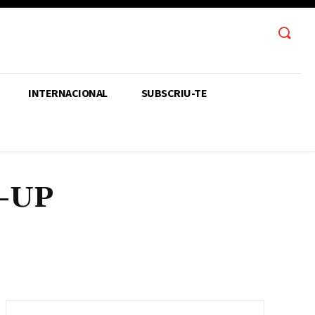
INTERNACIONAL
SUBSCRIU-TE
E-UP
OLÈNCIES, LA NOSTRA ORGANITZACIÓ
 NOSTRE!
8M: UNA NOVA MANERA DE VIURE
NTENARI MANUEL SACRISTÁN
EDUCACIÓ I EXTREMA DRETA
STUDIANTIL
MOVIMENT OBRER
OCTUBRE SOBIRANISTA