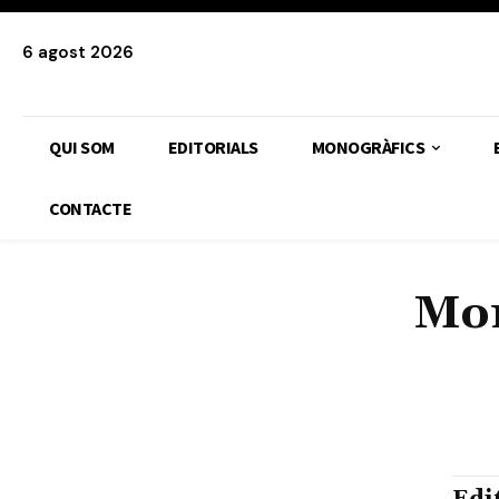
6 agost 2026
QUI SOM
EDITORIALS
MONOGRÀFICS
CONTACTE
Mon
150 ANYS DE LA PRIMERA REPÚBLIC
28J: ORGULL DISSIDENT, DE CLASSE I LLUITA 
90 ANYS DEL FRONT POPULAR
ANÀLISI PROGRAMA GOVERN
MARXISME ECOLÒGIC
MONOGRÀFIC 8M
MONOGRÀFIC BA