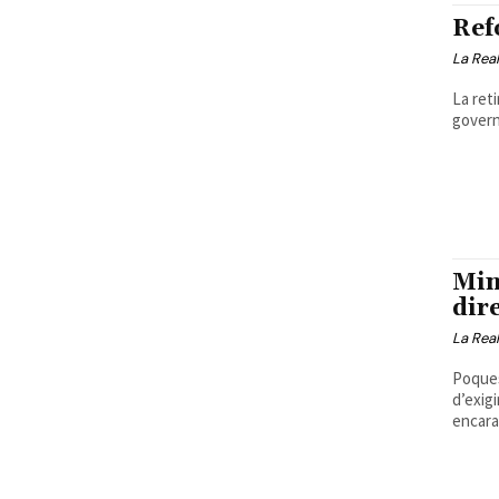
Ref
La Real
La reti
govern
Min
dir
La Real
Poques
d’exigi
encara, 