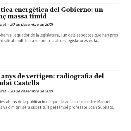
ítica energètica del Gobierno: un
nç massa tímid
itat
-
20 de desembre de 2021
obem a l’equador de la legislatura, i un dels aspectes que han pres
tralitat molt forta respecte a altres legislatures és la...
 anys de vertigen: radiografia del
dat Castells
itat
-
20 de desembre de 2021
ies abans de la publicació d’aquesta anàlisi el ministre Manuel
s va dimitir i serà substituït pel també professor Joan Subirats.
.