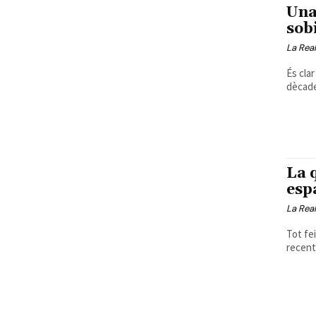
Una
sob
La Real
És clar
dècades
La 
esp
La Real
Tot fei
recent