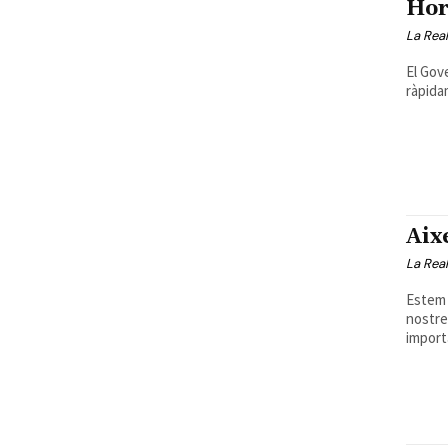
Hor
La Real
El Gov
ràpidam
Aix
La Real
Estem 
nostre
importa