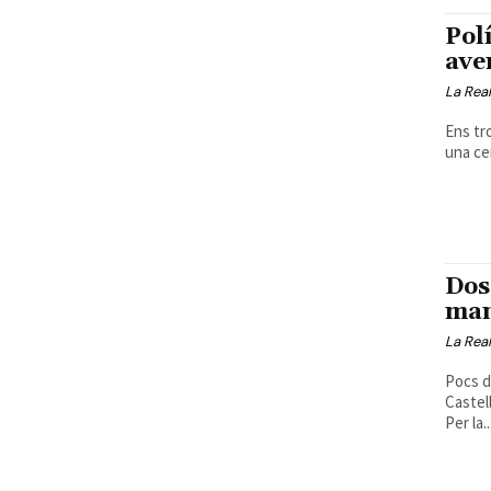
Pol
ave
La Real
Ens tr
una cen
Dos
man
La Real
Pocs d
Castell
Per la..