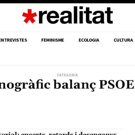
ENTREVISTES
FEMINISME
ECOLOGIA
CULTURA
CATEGORIA
ogràfic balanç PSO
A
20 ANYS CONTRA LA GUERRA
25N: LA POR CANVIA DE BÀNDOL
25N: LES SEVES VI
COL·LECTIVA
40È ANIVERSARI DEL REFERÈNDUM DE L'OTAN
8M: PERQUÈ EL MÓN JA ÉS
 PSOE-UP
ANTIFEIXISME
ANY LENIN
BICENTENARI DEL NAIXEMENT D'ENGELS
CE
LANÇ PSOE-UP
MONOGRÀFIC D'EDUCACIÓ
MONOGRÀFIC DE SEGURETAT
MOVIMENT E
ORGULL DE CLASSE
POESIA PALESTINA
QÜESTIÓ NACIONAL