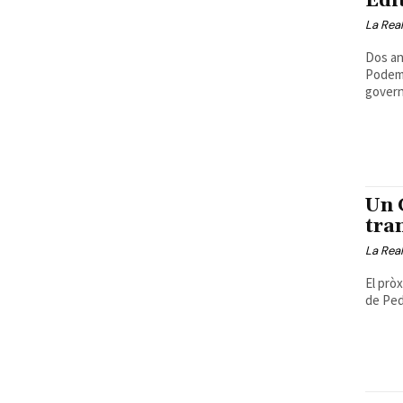
Edi
La Real
Dos an
Podemo
govern
Un 
tra
La Real
El prò
de Ped