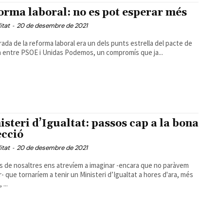
orma laboral: no es pot esperar més
itat
-
20 de desembre de 2021
rada de la reforma laboral era un dels punts estrella del pacte de
 entre PSOE i Unidas Podemos, un compromís que ja...
isteri d’Igualtat: passos cap a la bona
ecció
itat
-
20 de desembre de 2021
 de nosaltres ens atrevíem a imaginar -encara que no paràvem
r- que tornaríem a tenir un Ministeri d’Igualtat a hores d'ara, més
...