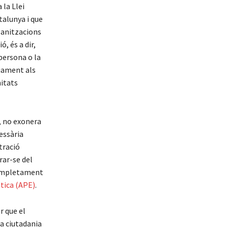
 la Llei
talunya i que
ganitzacions
ó, és a dir,
 persona o la
viament als
nitats
a, no exonera
essària
tració
rar-se del
 completament
tica (APE)
.
r que el
la ciutadania