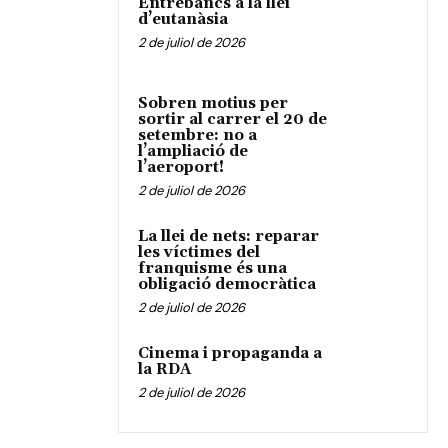
Entrebancs a la llei
d’eutanàsia
2 de juliol de 2026
Sobren motius per
sortir al carrer el 20 de
setembre: no a
l’ampliació de
l’aeroport!
2 de juliol de 2026
La llei de nets: reparar
les víctimes del
franquisme és una
obligació democràtica
2 de juliol de 2026
Cinema i propaganda a
la RDA
2 de juliol de 2026