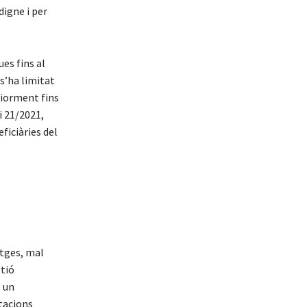
digne i per
ues fins al
s’ha limitat
riorment fins
ei 21/2021,
ficiàries del
atges, mal
stió
s un
tacions