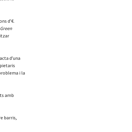
.
ons d’€.
l
Green
itzar
acta d’una
pietaris
problema i la
ats amb
e barris,