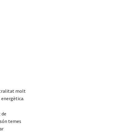
tralitat molt
a energètica.
t de
a són temes
ar