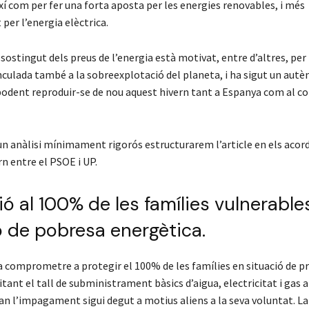
xí com per fer una forta aposta per les energies renovables, i més
er l’energia elèctrica.
sostingut dels preus de l’energia està motivat, entre d’altres, per
nculada també a la sobreexplotació del planeta, i ha sigut un aut
 podent reproduir-se de nou aquest hivern tant a Espanya com al c
 un anàlisi mínimament rigorós estructurarem l’article en els acord
n entre el PSOE i UP.
ió al 100% de les famílies vulnerable
ó de pobresa energètica.
a comprometre a protegir el 100% de les famílies en situació de p
itant el tall de subministrament bàsics d’aigua, electricitat i gas 
an l’impagament sigui degut a motius aliens a la seva voluntat. L