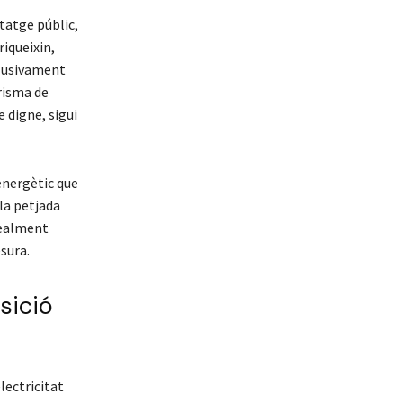
itatge públic,
riqueixin,
clusivament
prisma de
e digne, sigui
energètic que
 la petjada
realment
esura.
sició
lectricitat