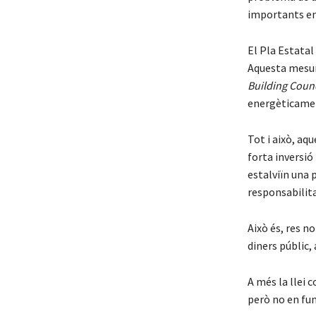
importants en 
El Pla Estatal
Aquesta mesur
Building Coun
energèticament
Tot i això, a
forta inversió
estalviïn una 
responsabilita
Això és, res n
diners públic,
A més la llei 
però no en fun