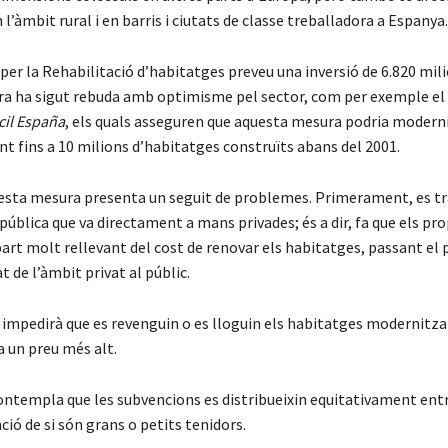
l’àmbit rural i en barris i ciutats de classe treballadora a Espanya
 per la Rehabilitació d’habitatges preveu una inversió de 6.820 mili
a ha sigut rebuda amb optimisme pel sector, com per exemple e
cil España
, els quals asseguren que aquesta mesura podria modern
 fins a 10 milions d’habitatges construïts abans del 2001.
questa mesura presenta un seguit de problemes. Primerament, es tr
 pública que va directament a mans privades; és a dir, fa que els pro
part molt rellevant del cost de renovar els habitatges, passant el 
t de l’àmbit privat al públic.
o impedirà que es revenguin o es lloguin els habitatges modernitz
 a un preu més alt.
contempla que les subvencions es distribueixin equitativament entr
ció de si són grans o petits tenidors.