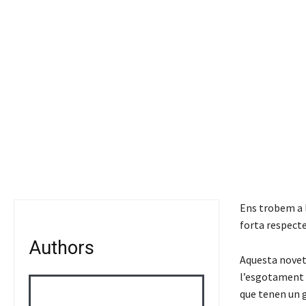
Ens trobem a l
forta respecte 
Authors
Aquesta noveta
l’esgotament 
que tenen un g