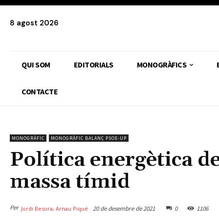
8 agost 2026
QUI SOM
EDITORIALS
MONOGRÀFICS
CONTACTE
MONOGRÀFIC
MONOGRÀFIC BALANÇ PSOE-UP
Política energètica d
massa tímid
Per
20 de desembre de 2021
0
1106
,
Jordi Besora
Arnau Piqué