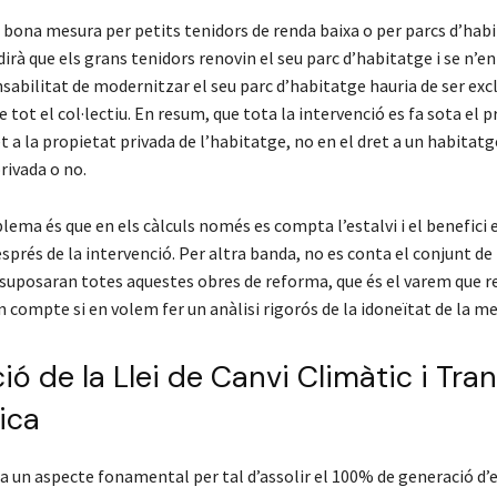
na bona mesura per petits tenidors de renda baixa o per parcs d’hab
irà que els grans tenidors renovin el seu parc d’habitatge i se n’en
sabilitat de modernitzar el seu parc d’habitatge hauria de ser ex
e tot el col·lectiu. En resum, que tota la intervenció es fa sota el 
et a la propietat privada de l’habitatge, no en el dret a un habitatg
rivada o no.
lema és que en els càlculs només es compta l’estalvi i el benefici 
sprés de la intervenció. Per altra banda, no es conta el conjunt de
 suposaran totes aquestes obres de reforma, que és el varem que 
en compte si en volem fer un anàlisi rigorós de la idoneïtat de la m
ó de la Llei de Canvi Climàtic i Tran
tica
ra un aspecte fonamental per tal d’assolir el 100% de generació d’e