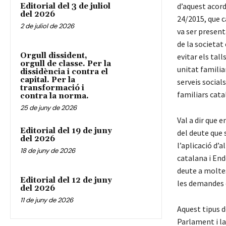
d’aquest acord
Editorial del 3 de juliol
del 2026
24/2015, que c
2 de juliol de 2026
va ser present
de la societat 
Orgull dissident,
evitar els tall
orgull de classe. Per la
unitat familia
dissidència i contra el
capital. Per la
serveis social
transformació i
familiars cat
contra la norma.
25 de juny de 2026
Val a dir que 
Editorial del 19 de juny
del deute que 
del 2026
l’aplicació d’
18 de juny de 2026
catalana i End
deute a moltes
Editorial del 12 de juny
les demandes 
del 2026
11 de juny de 2026
Aquest tipus d
Parlament i la