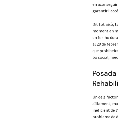
en aconseguir 
garantir l’accé
Dit tot això, t
moment en mat
en fer-ho dur
al 28 de febrer
que prohibeix
bo social, me
Posada 
Rehabil
Un dels factor
aïllament, mal
ineficient de l
problema de d