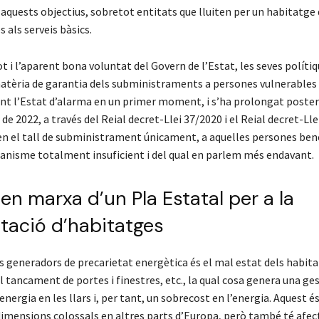
aquests objectius, sobretot entitats que lluiten per un habitatge 
s als serveis bàsics.
ot i l’aparent bona voluntat del Govern de l’Estat, les seves polítiq
èria de garantia dels subministraments a persones vulnerables 
ant l’Estat d’alarma en un primer moment, i s’ha prolongat poste
 de 2022, a través del Reial decret-Llei 37/2020 i el Reial decret-Ll
en el tall de subministrament únicament, a aquelles persones bene
canisme totalment insuficient i del qual en parlem més endavant.
en marxa d’un Pla Estatal per a la
itació d’habitatges
s generadors de precarietat energètica és el mal estat dels habit
 tancament de portes i finestres, etc., la qual cosa genera una ge
’energia en les llars i, per tant, un sobrecost en l’energia. Aquest é
imensions colossals en altres parts d’Europa, però també té afec