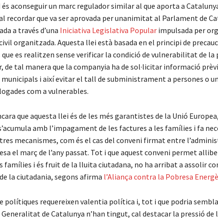
 és aconseguir un marc regulador similar al que aporta a Catalunya
al recordar que va ser aprovada per unanimitat al Parlament de Ca
ada a través d’una
Iniciativa Legislativa Popular
impulsada per or
civil organitzada. Aquesta llei està basada en el principi de precauci
s que es realitzen sense verificar la condició de vulnerabilitat de la
r, de tal manera que la companyia ha de sol·licitar informació prè
s municipals i així evitar el tall de subministrament a persones o u
alogades com a vulnerables.
encara que aquesta llei és de les més garantistes de la Unió Europe
s’acumula amb l’impagament de les factures a les famílies i fa nec
altres mecanismes, com és el cas del conveni firmat entre l’adminis
esa el març de l’any passat. Tot i que aquest conveni permet allibe
 famílies i és fruit de la lluita ciutadana, no ha arribat a assolir
de la ciutadania, segons afirma
l’Aliança contra la Pobresa Energè
e polítiques requereixen valentia política i, tot i que podria sembla
 Generalitat de Catalunya n’han tingut, cal destacar la pressió de 