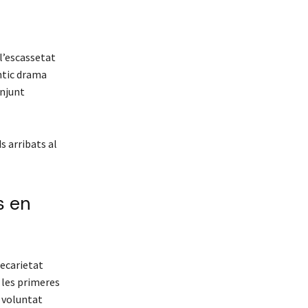
 l’escassetat
èntic drama
onjunt
s arribats al
s en
recarietat
a les primeres
a voluntat