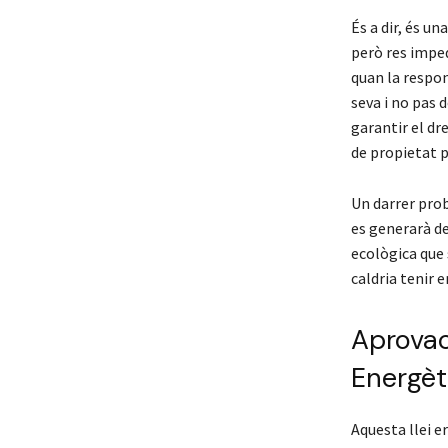
És a dir, és u
però res imped
quan la respon
seva i no pas d
garantir el dr
de propietat p
Un darrer prob
es generarà de
ecològica que
caldria tenir 
Aprovaci
Energè
Aquesta llei e