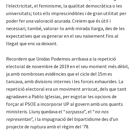
l’electricitat, el feminisme, la qualitat democràtica o les
universitats; tots ells imprescindibles i de gran utilitat per
poder fer una valoració acurada. Creiem que és útil i
necessari, també, valorar-lo amb mirada llarga, des de les
expectatives que va generar en el seu naixement fins al
llegat que ens va deixant.
Recordem que Unidas Podemos arribava a la repetició
electoral de novembre de 2019 en el seu moment més dèbil,
ja amb nombroses evidències que el cicle del 15m es
tancava, amb divisions internes i les forces exhaurides. La
repetició electoral era un moviment arriscat, dels que tant
agradaven a Pablo Iglesias, per esgotar les opcions de
forçar al PSOE a incorporar UP al govern amb uns quants
ministeris. Lluny quedava el “
sorpasso
”, el “
no nos
representan
”, i la impugnació del bipartidisme des d’un
projecte de ruptura amb el règim del ‘78.