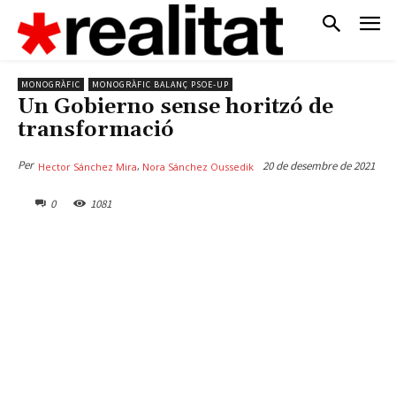
MONOGRÀFIC
MONOGRÀFIC BALANÇ PSOE-UP
Un Gobierno sense horitzó de
transformació
Per
20 de desembre de 2021
,
Hector Sánchez Mira
Nora Sánchez Oussedik
0
1081