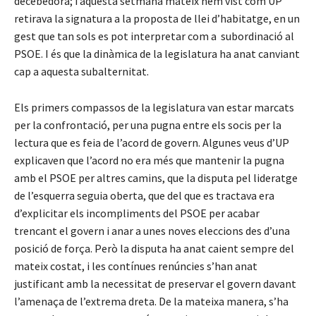
decebedora; i aquesta setmana mateix hem vist com UP
retirava la signatura a la proposta de llei d’habitatge, en un
gest que tan sols es pot interpretar com a subordinació al
PSOE. I és que la dinàmica de la legislatura ha anat canviant
cap a aquesta subalternitat.
Els primers compassos de la legislatura van estar marcats
per la confrontació, per una pugna entre els socis per la
lectura que es feia de l’acord de govern. Algunes veus d’UP
explicaven que l’acord no era més que mantenir la pugna
amb el PSOE per altres camins, que la disputa pel lideratge
de l’esquerra seguia oberta, que del que es tractava era
d’explicitar els incompliments del PSOE per acabar
trencant el govern i anar a unes noves eleccions des d’una
posició de força. Però la disputa ha anat caient sempre del
mateix costat, i les contínues renúncies s’han anat
justificant amb la necessitat de preservar el govern davant
l’amenaça de l’extrema dreta. De la mateixa manera, s’ha