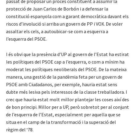
passat de proposar un procés constituent a assumir la
protecció de Juan Carlos de Borbón i a defensar la
constitució espanyola com a garant democràtica davant els
riscos d’involució si arriba un govern de PP i VOX. De voler
assaltar els cels, a autoubicar-se com a esquerra a
l’esquerra del PSOE.
I és obvi que la presència d’UP al govern de l’Estat ha estirat
les polítiques del PSOE cap a l’esquerra, o com a mínim ha
moderat les polítiques neoliberals del PSOE. De la mateixa
manera, una gestió de la pandèmia feta per un govern de
PSOE amb Ciudadanos, per exemple, hauria estat sens
dubte més lesiva pels interessos de la classe treballadora. I
crec que hauria estat molt millor plantejar les coses així des
de bon principi. Millor per a UP, però sobretot per al conjunt
de l’esquerra de l’Estat, especialment per aquella que se
situa en el camp de la transformació i la superació del
règim del ‘78.