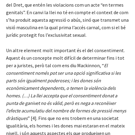
del Dret, que entén les violacions com un acte “en termes
genitals”. En canvi la llei no té en compte el context de com
s’ha produït aquesta agressió o abús, sinó que transmet una
visió masculina en la qual prima l’accés carnal, com si el bé
jurídic protegit fos l’exclusivitat sexual.
Un altre element molt important és el del consentiment.
Aquest és un concepte molt difícil de determinar fins i tot
per a juristes, però tal com ens diu Mackinnon, “
El
consentiment només pot ser una opció significativa si les
parts són igualment poderoses; i les dones són
econòmicament dependents, o temen la violència dels
homes. (…) La llei accepta que el consentiment donat a
punta de ganivet no és vàlid, però es nega a reconèixer
l’efecte acumulatiu del nombre de formes de pressió menys
dràstiques
” [4]. Fins que no ens trobem en una societat
igualitària, els homes i les dones mai estaran en el mateix
nivell, i són aquests aspectes els que produeixen un