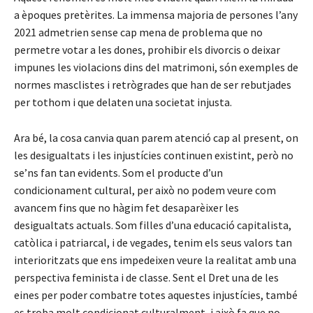
a èpoques pretèrites. La immensa majoria de persones l’any
2021 admetrien sense cap mena de problema que no
permetre votar a les dones, prohibir els divorcis o deixar
impunes les violacions dins del matrimoni, són exemples de
normes masclistes i retrògrades que han de ser rebutjades
per tothom i que delaten una societat injusta.
Ara bé, la cosa canvia quan parem atenció cap al present, on
les desigualtats i les injustícies continuen existint, però no
se’ns fan tan evidents. Som el producte d’un
condicionament cultural, per això no podem veure com
avancem fins que no hàgim fet desaparèixer les
desigualtats actuals. Som filles d’una educació capitalista,
catòlica i patriarcal, i de vegades, tenim els seus valors tan
interioritzats que ens impedeixen veure la realitat amb una
perspectiva feminista i de classe. Sent el Dret una de les
eines per poder combatre totes aquestes injustícies, també
es troba molt condicionat culturalment, i això fa que no