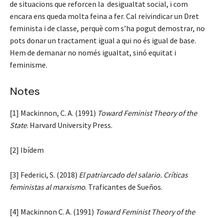
de situacions que reforcen la desigualtat social, i com
encara ens queda molta feina a fer. Cal reivindicar un Dret
feminista i de classe, perquè com s’ha pogut demostrar, no
pots donar un tractament igual a qui no és igual de base.
Hem de demanar no només igualtat, sinó equitat i
feminisme.
Notes
[1] Mackinnon, C. A. (1991)
Toward Feminist Theory of the
State
. Harvard University Press.
[2] Ibídem
[3] Federici, S. (2018)
El patriarcado del salario. Críticas
feministas al marxismo
. Traficantes de Sueños.
[4] Mackinnon C. A. (1991)
Toward Feminist Theory of the