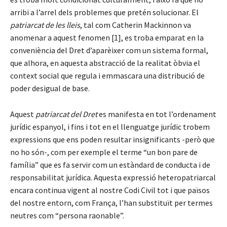
arribi a l’arrel dels problemes que pretén solucionar. El
patriarcat de les lleis
, tal com Catherin Mackinnon va
anomenar a aquest fenomen [1], es troba emparat en la
conveniència del Dret d’aparèixer com un sistema formal,
que alhora, en aquesta abstracció de la realitat òbvia el
context social que regula i emmascara una distribució de
poder desigual de base.
Aquest
patriarcat del Dret
es manifesta en tot l’ordenament
jurídic espanyol, i fins i tot en el llenguatge jurídic trobem
expressions que ens poden resultar insignificants -però que
no ho són-, com per exemple el terme “un bon pare de
família” que es fa servir com un estàndard de conducta i de
responsabilitat jurídica. Aquesta expressió heteropatriarcal
encara continua vigent al nostre Codi Civil tot i que països
del nostre entorn, com França, l’han substituït per termes
neutres com “persona raonable”.