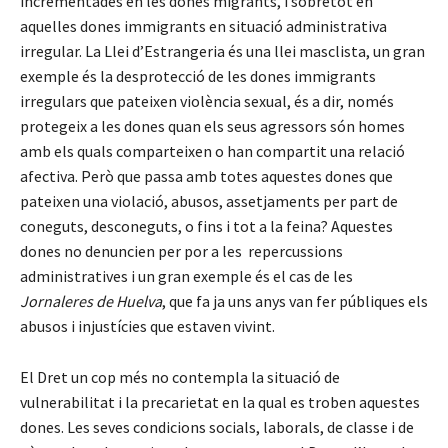
incrementades en les dones migrants, i sobretot en
aquelles dones immigrants en situació administrativa
irregular. La Llei d’Estrangeria és una llei masclista, un gran
exemple és la desprotecció de les dones immigrants
irregulars que pateixen violència sexual, és a dir, només
protegeix a les dones quan els seus agressors són homes
amb els quals comparteixen o han compartit una relació
afectiva. Però que passa amb totes aquestes dones que
pateixen una violació, abusos, assetjaments per part de
coneguts, desconeguts, o fins i tot a la feina? Aquestes
dones no denuncien per por a les repercussions
administratives i un gran exemple és el cas de les
Jornaleres de Huelva
, que fa ja uns anys van fer públiques els
abusos i injustícies que estaven vivint.
El Dret un cop més no contempla la situació de
vulnerabilitat i la precarietat en la qual es troben aquestes
dones. Les seves condicions socials, laborals, de classe i de