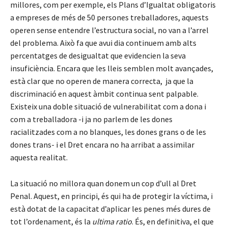
millores, com per exemple, els Plans d’Igualtat obligatoris
a empreses de més de 50 persones treballadores, aquests
operen sense entendre l’estructura social, no van a l’arrel
del problema. Això fa que avui dia continuem amb alts
percentatges de desigualtat que evidencien la seva
insuficiència. Encara que les lleis semblen molt avançades,
està clar que no operen de manera correcta, ja que la
discriminació en aquest àmbit continua sent palpable.
Existeix una doble situació de vulnerabilitat com a dona i
com a treballadora -i ja no parlem de les dones
racialitzades com a no blanques, les dones grans o de les
dones trans- i el Dret encara no ha arribat a assimilar
aquesta realitat.
La situació no millora quan donem un cop d’ull al Dret
Penal. Aquest, en principi, és qui ha de protegir la víctima, i
està dotat de la capacitat d’aplicar les penes més dures de
tot l’ordenament, és la
ultima ratio
. És, en definitiva, el que