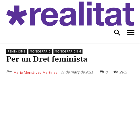
FEMINISME
MONOGRÀFIC
MONOGRÀFIC 8M
Per un Dret feminista
Per
11 de març de 2021
0
2105
Maria Monsálvez Martínez