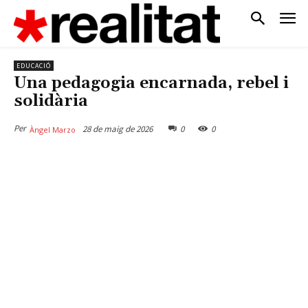
EDUCACIÓ
Una pedagogia encarnada, rebel i
solidària
Per
28 de maig de 2026
0
0
Àngel Marzo