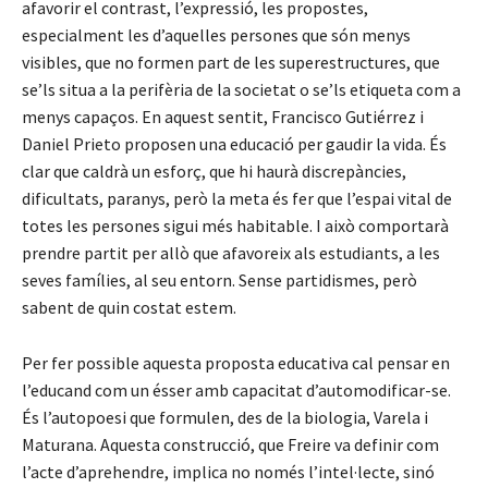
afavorir el contrast, l’expressió, les propostes,
especialment les d’aquelles persones que són menys
visibles, que no formen part de les superestructures, que
se’ls situa a la perifèria de la societat o se’ls etiqueta com a
menys capaços. En aquest sentit, Francisco Gutiérrez i
Daniel Prieto proposen una educació per gaudir la vida. És
clar que caldrà un esforç, que hi haurà discrepàncies,
dificultats, paranys, però la meta és fer que l’espai vital de
totes les persones sigui més habitable. I això comportarà
prendre partit per allò que afavoreix als estudiants, a les
seves famílies, al seu entorn. Sense partidismes, però
sabent de quin costat estem.
Per fer possible aquesta proposta educativa cal pensar en
l’educand com un ésser amb capacitat d’automodificar-se.
És l’autopoesi que formulen, des de la biologia, Varela i
Maturana. Aquesta construcció, que Freire va definir com
l’acte d’aprehendre, implica no només l’intel·lecte, sinó