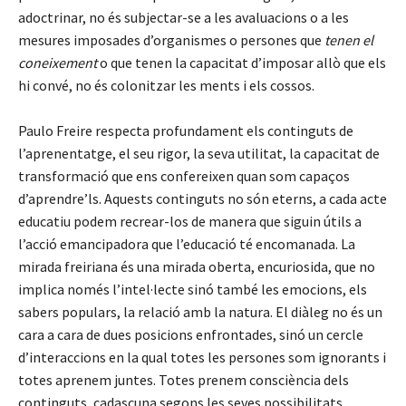
adoctrinar, no és subjectar-se a les avaluacions o a les
mesures imposades d’organismes o persones que
tenen el
coneixement
o que tenen la capacitat d’imposar allò que els
hi convé, no és colonitzar les ments i els cossos.
Paulo Freire respecta profundament els continguts de
l’aprenentatge, el seu rigor, la seva utilitat, la capacitat de
transformació que ens confereixen quan som capaços
d’aprendre’ls. Aquests continguts no són eterns, a cada acte
educatiu podem recrear-los de manera que siguin útils a
l’acció emancipadora que l’educació té encomanada. La
mirada freiriana és una mirada oberta, encuriosida, que no
implica només l’intel·lecte sinó també les emocions, els
sabers populars, la relació amb la natura. El diàleg no és un
cara a cara de dues posicions enfrontades, sinó un cercle
d’interaccions en la qual totes les persones som ignorants i
totes aprenem juntes. Totes prenem consciència dels
continguts, cadascuna segons les seves possibilitats.