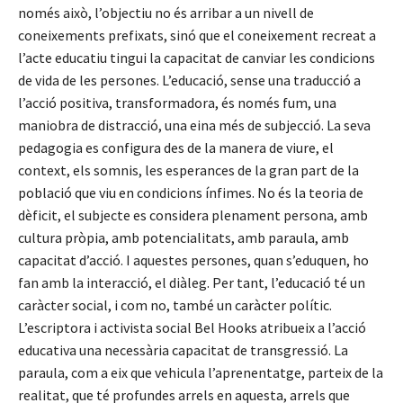
només això, l’objectiu no és arribar a un nivell de
coneixements prefixats, sinó que el coneixement recreat a
l’acte educatiu tingui la capacitat de canviar les condicions
de vida de les persones. L’educació, sense una traducció a
l’acció positiva, transformadora, és només fum, una
maniobra de distracció, una eina més de subjecció. La seva
pedagogia es configura des de la manera de viure, el
context, els somnis, les esperances de la gran part de la
població que viu en condicions ínfimes. No és la teoria de
dèficit, el subjecte es considera plenament persona, amb
cultura pròpia, amb potencialitats, amb paraula, amb
capacitat d’acció. I aquestes persones, quan s’eduquen, ho
fan amb la interacció, el diàleg. Per tant, l’educació té un
caràcter social, i com no, també un caràcter polític.
L’escriptora i activista social Bel Hooks atribueix a l’acció
educativa una necessària capacitat de transgressió. La
paraula, com a eix que vehicula l’aprenentatge, parteix de la
realitat, que té profundes arrels en aquesta, arrels que