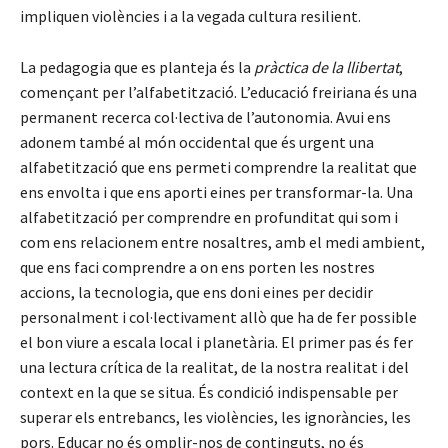
impliquen violències i a la vegada cultura resilient.
La pedagogia que es planteja és la
pràctica de la llibertat
,
començant per
l’alfabetització. L’educació freiriana és una
permanent recerca col·lectiva de l’autonomia. Avui ens
adonem també al món occidental que és urgent una
alfabetització que ens permeti comprendre la realitat que
ens envolta i que ens aporti eines per transformar-la. Una
alfabetització per comprendre en profunditat qui som i
com ens relacionem entre nosaltres, amb el medi ambient,
que ens faci comprendre a on ens porten les nostres
accions, la tecnologia, que ens doni eines per decidir
personalment i col·lectivament allò que ha de fer possible
el bon viure a escala local i planetària. El primer pas és fer
una lectura crítica de la realitat, de la nostra realitat i del
context en la que se situa. És condició indispensable per
superar els entrebancs, les violències, les ignoràncies, les
pors. Educar no és omplir-nos de continguts, no és