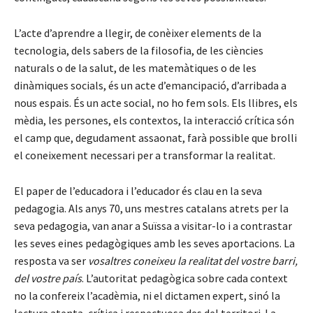
L’acte d’aprendre a llegir, de conèixer elements de la
tecnologia, dels sabers de la filosofia, de les ciències
naturals o de la salut, de les matemàtiques o de les
dinàmiques socials, és un acte d’emancipació, d’arribada a
nous espais. És un acte social, no ho fem sols. Els llibres, els
mèdia, les persones, els contextos, la interacció crítica són
el camp que, degudament assaonat, farà possible que brolli
el coneixement necessari per a transformar la realitat.
El paper de l’educadora i l’educador és clau en la seva
pedagogia. Als anys 70, uns mestres catalans atrets per la
seva pedagogia, van anar a Suïssa a visitar-lo i a contrastar
les seves eines pedagògiques amb les seves aportacions. La
resposta va ser
vosaltres coneixeu la realitat del vostre barri,
del vostre país
. L’autoritat pedagògica sobre cada context
no la confereix l’acadèmia, ni el dictamen expert, sinó la
lectura atenta, crítica i respectuosa des del territori. La