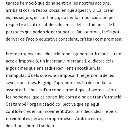
també l’emoció que dona sentit a les nostres accions,
arriba al cos i a l’espai social en què aquest viu. Cal crear
espais segurs, de confiança, no per la imposició sinó pel
respecte a l’autoritat dels docents, dels estudiants, de les
persones que poden donar suport a l’autonomia, i se’n pot
derivar de l’acció educativa conscient, crítica i compromesa.
Freire proposa una educació rebel i generosa. No pot ser un
acte d’imposició, un intercanvi mercantil, el dictat dels
algoritmes que ens sedueixen i ens encotillen, la
manipulació dels que volen imposar l’hegemonia de les
seves doctrines. El goig d’aprendre ens ha de conduir a
assentar les bases d’un coneixement que afavoreix a totes
les persones, que es consolida com a eina de transformació.
Cal també l’organització col·lectiva que aplegui
confluències en un moviment d’accions decidides i rebels,
no violentes però si compromeses. Amb un esforç
desafiant, humil i solidari.