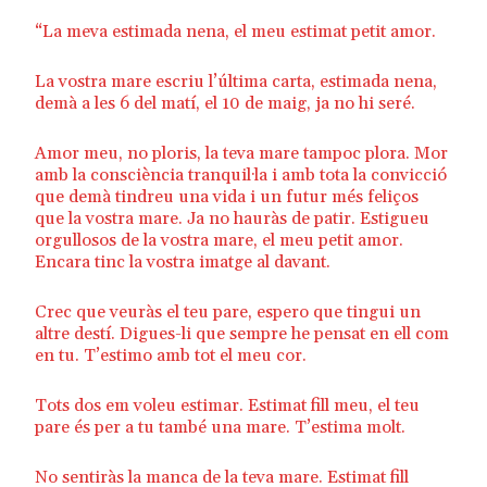
“La meva estimada nena, el meu estimat petit amor.
La vostra mare escriu l’última carta, estimada nena,
demà a les 6 del matí, el 10 de maig, ja no hi seré.
Amor meu, no ploris, la teva mare tampoc plora. Mor
amb la consciència tranquil·la i amb tota la convicció
que demà tindreu una vida i un futur més feliços
que la vostra mare. Ja no hauràs de patir. Estigueu
orgullosos de la vostra mare, el meu petit amor.
Encara tinc la vostra imatge al davant.
Crec que veuràs el teu pare, espero que tingui un
altre destí. Digues-li que sempre he pensat en ell com
en tu. T’estimo amb tot el meu cor.
Tots dos em voleu estimar. Estimat fill meu, el teu
pare és per a tu també una mare. T’estima molt.
No sentiràs la manca de la teva mare. Estimat fill