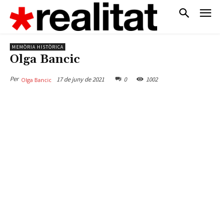
MEMÒRIA HISTÒRICA
Olga Bancic
Per
17 de juny de 2021
0
1002
Olga Bancic