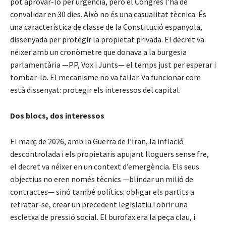
pot aprovar-lo per urgència, però el Congrés l’ha de
convalidar en 30 dies. Això no és una casualitat tècnica. És
una característica de classe de la Constitució espanyola,
dissenyada per protegir la propietat privada. El decret va
néixer amb un cronòmetre que donava a la burgesia
parlamentària —PP, Vox i Junts— el temps just per esperar i
tombar-lo. El mecanisme no va fallar. Va funcionar com
està dissenyat: protegir els interessos del capital.
Dos blocs, dos interessos
El març de 2026, amb la Guerra de l’Iran, la inflació
descontrolada i els propietaris apujant lloguers sense fre,
el decret va néixer en un context d’emergència. Els seus
objectius no eren només tècnics —blindar un milió de
contractes— sinó també polítics: obligar els partits a
retratar-se, crear un precedent legislatiu i obrir una
escletxa de pressió social. El burofax era la peça clau, i