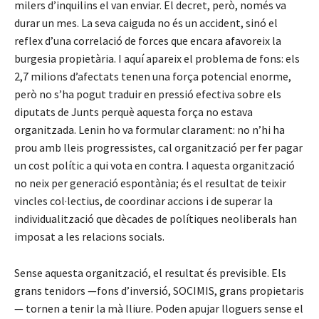
milers d’inquilins el van enviar. El decret, però, només va
durar un mes. La seva caiguda no és un accident, sinó el
reflex d’una correlació de forces que encara afavoreix la
burgesia propietària. I aquí apareix el problema de fons: els
2,7 milions d’afectats tenen una força potencial enorme,
però no s’ha pogut traduir en pressió efectiva sobre els
diputats de Junts perquè aquesta força no estava
organitzada. Lenin ho va formular clarament: no n’hi ha
prou amb lleis progressistes, cal organització per fer pagar
un cost polític a qui vota en contra. I aquesta organització
no neix per generació espontània; és el resultat de teixir
vincles col·lectius, de coordinar accions i de superar la
individualització que dècades de polítiques neoliberals han
imposat a les relacions socials.
Sense aquesta organització, el resultat és previsible. Els
grans tenidors —fons d’inversió, SOCIMIS, grans propietaris
— tornen a tenir la mà lliure. Poden apujar lloguers sense el