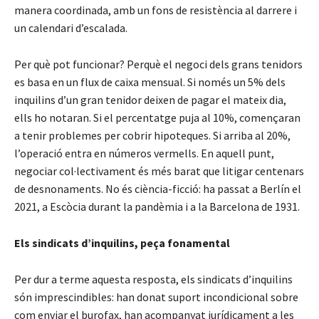
manera coordinada, amb un fons de resistència al darrere i
un calendari d’escalada.
Per què pot funcionar? Perquè el negoci dels grans tenidors
es basa en un flux de caixa mensual. Si només un 5% dels
inquilins d’un gran tenidor deixen de pagar el mateix dia,
ells ho notaran. Si el percentatge puja al 10%, començaran
a tenir problemes per cobrir hipoteques. Si arriba al 20%,
l’operació entra en números vermells. En aquell punt,
negociar col·lectivament és més barat que litigar centenars
de desnonaments. No és ciència-ficció: ha passat a Berlín el
2021, a Escòcia durant la pandèmia i a la Barcelona de 1931.
Els sindicats d’inquilins, peça fonamental
Per dur a terme aquesta resposta, els sindicats d’inquilins
són imprescindibles: han donat suport incondicional sobre
com enviar el burofax, han acompanyat jurídicament a les