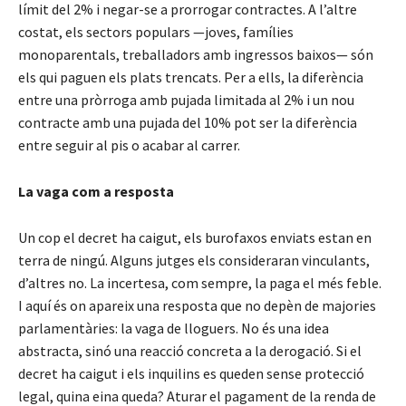
límit del 2% i negar-se a prorrogar contractes. A l’altre
costat, els sectors populars —joves, famílies
monoparentals, treballadors amb ingressos baixos— són
els qui paguen els plats trencats. Per a ells, la diferència
entre una pròrroga amb pujada limitada al 2% i un nou
contracte amb una pujada del 10% pot ser la diferència
entre seguir al pis o acabar al carrer.
La vaga com a resposta
Un cop el decret ha caigut, els burofaxos enviats estan en
terra de ningú. Alguns jutges els consideraran vinculants,
d’altres no. La incertesa, com sempre, la paga el més feble.
I aquí és on apareix una resposta que no depèn de majories
parlamentàries: la vaga de lloguers. No és una idea
abstracta, sinó una reacció concreta a la derogació. Si el
decret ha caigut i els inquilins es queden sense protecció
legal, quina eina queda? Aturar el pagament de la renda de