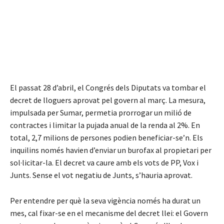
El passat 28 d’abril, el Congrés dels Diputats va tombar el
decret de lloguers aprovat pel govern al març. La mesura,
impulsada per Sumar, permetia prorrogar un milió de
contractes i limitar la pujada anual de la renda al 2%. En
total, 2,7 milions de persones podien beneficiar-se’n. Els
inquilins només havien d’enviar un burofax al propietari per
sol·licitar-la. El decret va caure amb els vots de PP, Vox i
Junts. Sense el vot negatiu de Junts, s’hauria aprovat.
Per entendre per què la seva vigència només ha durat un
mes, cal fixar-se en el mecanisme del decret llei: el Govern