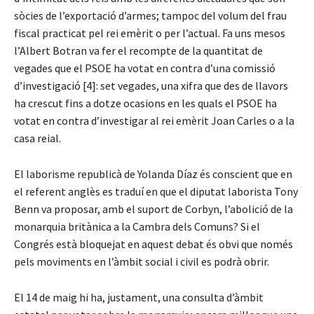
sòcies de l’exportació d’armes; tampoc del volum del frau
fiscal practicat pel rei emèrit o per l’actual. Fa uns mesos
l’Albert Botran va fer el recompte de la quantitat de
vegades que el PSOE ha votat en contra d’una comissió
d’investigació [4]: set vegades, una xifra que des de llavors
ha crescut fins a dotze ocasions en les quals el PSOE ha
votat en contra d’investigar al rei emèrit Joan Carles o a la
casa reial.
El laborisme republicà de Yolanda Díaz és conscient que en
el referent anglès es traduí en que el diputat laborista Tony
Benn va proposar, amb el suport de Corbyn, l’abolició de la
monarquia britànica a la Cambra dels Comuns? Si el
Congrés està bloquejat en aquest debat és obvi que només
pels moviments en l’àmbit social i civil es podrà obrir.
El 14 de maig hi ha, justament, una consulta d’àmbit