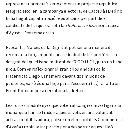
representar prendre’s seriosament un projecte republicà.
Malgrat això, en la campanya electoral de Castellà i Lleó no
hi ha hagut cap afirmació republicana per part dels
candidats de l’esquerra tot i la
chuleria castiza
monàrquica
d’Ayuso i l’extrema dreta.
Evocar les Marxes de la Dignitat pot ser una manera de
recordar la força republicana i sindical de les perifèries, a
desgrat del quietisme militant de CCOO i UGT, però no hi ha
prou. Com va reflexionar el gran tribú andalús de la
fraternitat Diego Cañamero davant dos milions de
persones; «això és una lliçó per a l’esquerra (…) fa falta un
Front Popular per a derrotar a la dreta».
Les forces madrilenyes que voten al Congrés investigar a la
monarquia han de traduir aquests vots en una voluntat
activa i mobilitzadora, potser en el record dels Comuneros i
d’Azaña trobin la inspiració per a despertar aquest lleó