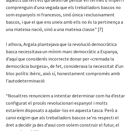
aquests darrers els qui deixin de pensar en termes d’imperi i
comprenguin d’una vegada que els treballadors bascos no
som espanyols ni francesos, sinó única i exclusivament
bascos, i que el que ens uneix amb ells no és la pertinença a
una mateixa nació, sinó a una mateixa classe.” [7]
I alhora, Argala plantejava que la revolució democràtica
basca necessitava un mínim marc democràtic a Espanya,
d’aquí que considerés incorrecte donar per «cremada la
democràcia burgesa», de fet, considerava la necessitat d’un
bloc polític ibèric, això sí, honestament compromès amb
l’autodeterminació:
“Nosaltres renunciem a intentar determinar com ha d’estar
configurat el procés revolucionari espanyol i molts
estaríem disposats a ajudar-los en aquesta tasca. Però a
canvi exigim que als treballadors bascos se’ns respecti el
dret a decidir ja des d’avui com volem construir el futur, el