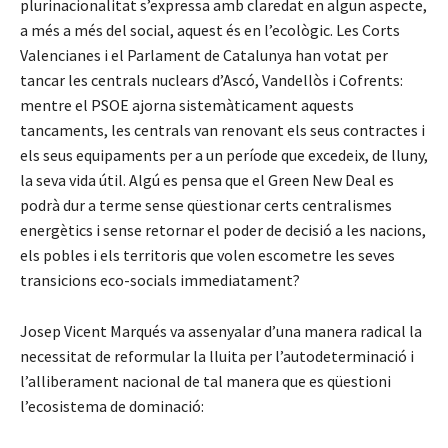
plurinacionalitat s’expressa amb claredat en algun aspecte,
a més a més del social, aquest és en l’ecològic. Les Corts
Valencianes i el Parlament de Catalunya han votat per
tancar les centrals nuclears d’Ascó, Vandellòs i Cofrents:
mentre el PSOE ajorna sistemàticament aquests
tancaments, les centrals van renovant els seus contractes i
els seus equipaments per a un període que excedeix, de lluny,
la seva vida útil. Algú es pensa que el Green New Deal es
podrà dur a terme sense qüestionar certs centralismes
energètics i sense retornar el poder de decisió a les nacions,
els pobles i els territoris que volen escometre les seves
transicions eco-socials immediatament?
Josep Vicent Marqués va assenyalar d’una manera radical la
necessitat de reformular la lluita per l’autodeterminació i
l’alliberament nacional de tal manera que es qüestioni
l’ecosistema de dominació: