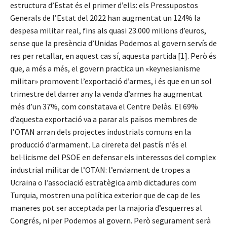
estructura d’Estat és el primer d’ells: els Pressupostos
Generals de l’Estat del 2022 han augmentat un 124% la
despesa militar real, fins als quasi 23.000 milions d’euros,
sense que la presència d’Unidas Podemos al govern servís de
res per retallar, en aquest cas sí, aquesta partida [1]. Però és
que, a més a més, el govern practica un «keynesianisme
militar» promovent l’exportació d’armes, i és que en un sol
trimestre del darrer any la venda d’armes ha augmentat
més d’un 37%, com constatava el Centre Delàs. El 69%
d’aquesta exportació va a parar als països membres de
l’OTAN arran dels projectes industrials comuns en la
producció d’armament. La cirereta del pastís n’és el
bel·licisme del PSOE en defensar els interessos del complex
industrial militar de l’OTAN: l’enviament de tropes a
Ucraïna o l’associació estratègica amb dictadures com
Turquia, mostren una política exterior que de cap de les
maneres pot ser acceptada per la majoria d’esquerres al
Congrés, ni per Podemos al govern. Però segurament serà