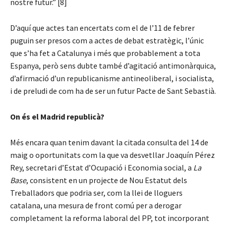
nostre futur.” [8]
D’aquí que actes tan encertats com el de l’11 de febrer
puguin ser presos com a actes de debat estratègic, l’únic
que s’ha fet a Catalunya i més que probablement a tota
Espanya, però sens dubte també d’agitació antimonàrquica,
d’afirmació d’un republicanisme antineoliberal, i socialista,
i de preludi de com ha de ser un futur Pacte de Sant Sebastià.
On és el Madrid republicà?
Més encara quan tenim davant la citada consulta del 14 de
maig o oportunitats com la que va desvetllar Joaquín Pérez
Rey, secretari d’Estat d’Ocupació i Economia social, a
La
Base
, consistent en un projecte de Nou Estatut dels
Treballadors que podria ser, com la llei de lloguers
catalana, una mesura de front comú per a derogar
completament la reforma laboral del PP, tot incorporant