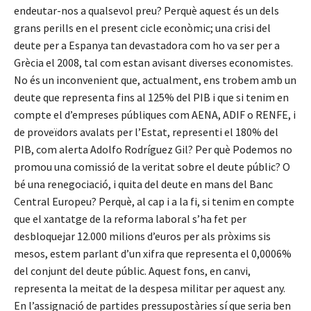
endeutar-nos a qualsevol preu? Perquè aquest és un dels
grans perills en el present cicle econòmic; una crisi del
deute per a Espanya tan devastadora com ho va ser per a
Grècia el 2008, tal com estan avisant diverses economistes.
No és un inconvenient que, actualment, ens trobem amb un
deute que representa fins al 125% del PIB i que si tenim en
compte el d’empreses públiques com AENA, ADIF o RENFE, i
de proveïdors avalats per l’Estat, representi el 180% del
PIB, com alerta Adolfo Rodríguez Gil? Per què Podemos no
promou una comissió de la veritat sobre el deute públic? O
bé una renegociació, i quita del deute en mans del Banc
Central Europeu? Perquè, al cap i a la fi, si tenim en compte
que el xantatge de la reforma laboral s’ha fet per
desbloquejar 12.000 milions d’euros per als pròxims sis
mesos, estem parlant d’un xifra que representa el 0,0006%
del conjunt del deute públic. Aquest fons, en canvi,
representa la meitat de la despesa militar per aquest any.
En l’assignació de partides pressupostàries sí que seria ben