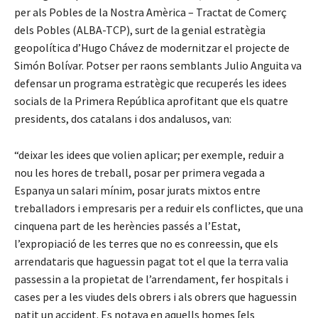
per als Pobles de la Nostra Amèrica – Tractat de Comerç
dels Pobles (ALBA-TCP), surt de la genial estratègia
geopolítica d’Hugo Chávez de modernitzar el projecte de
Simón Bolívar. Potser per raons semblants Julio Anguita va
defensar un programa estratègic que recuperés les idees
socials de la Primera República aprofitant que els quatre
presidents, dos catalans i dos andalusos, van:
“deixar les idees que volien aplicar; per exemple, reduir a
nou les hores de treball, posar per primera vegada a
Espanya un salari mínim, posar jurats mixtos entre
treballadors i empresaris per a reduir els conflictes, que una
cinquena part de les herències passés a l’Estat,
l’expropiació de les terres que no es conreessin, que els
arrendataris que haguessin pagat tot el que la terra valia
passessin a la propietat de l’arrendament, fer hospitals i
cases per a les viudes dels obrers i als obrers que haguessin
patit un accident. Es notava en aquells homes [els