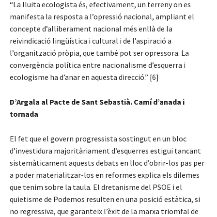
“La lluita ecologista és, efectivament, un terreny on es
manifesta la resposta a l’opressió nacional, ampliant el
concepte d’alliberament nacional més enllà de la
reivindicació lingüística i cultural i de l’aspiració a
l’organització pròpia, que també pot ser opressora. La
convergència política entre nacionalisme d’esquerra i
ecologisme ha d’anar en aquesta direcció.” [6]
D’Argala al Pacte de Sant Sebastià. Camí d’anada i
tornada
El fet que el govern progressista sostingut en un bloc
d’investidura majoritàriament d’esquerres estigui tancant
sistemàticament aquests debats en lloc d’obrir-los pas per
a poder materialitzar-los en reformes explica els dilemes
que tenim sobre la taula. El dretanisme del PSOE i el
quietisme de Podemos resulten en una posició estàtica, si
no regressiva, que garanteix l’èxit de la marxa triomfal de