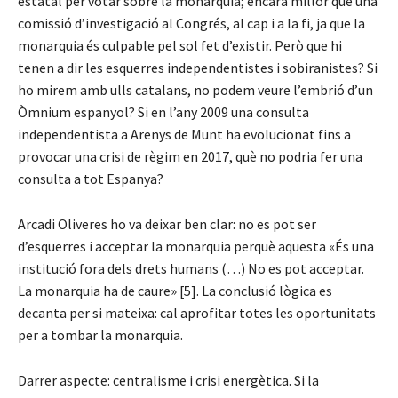
estatal per votar sobre la monarquia; encara millor que una
comissió d’investigació al Congrés, al cap i a la fi, ja que la
monarquia és culpable pel sol fet d’existir. Però que hi
tenen a dir les esquerres independentistes i sobiranistes? Si
ho mirem amb ulls catalans, no podem veure l’embrió d’un
Òmnium espanyol? Si en l’any 2009 una consulta
independentista a Arenys de Munt ha evolucionat fins a
provocar una crisi de règim en 2017, què no podria fer una
consulta a tot Espanya?
Arcadi Oliveres ho va deixar ben clar: no es pot ser
d’esquerres i acceptar la monarquia perquè aquesta «És una
institució fora dels drets humans (…) No es pot acceptar.
La monarquia ha de caure» [5]. La conclusió lògica es
decanta per si mateixa: cal aprofitar totes les oportunitats
per a tombar la monarquia.
Darrer aspecte: centralisme i crisi energètica. Si la