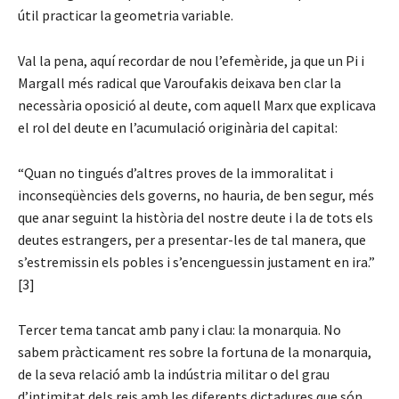
útil practicar la geometria variable.
Val la pena, aquí recordar de nou l’efemèride, ja que un Pi i
Margall més radical que Varoufakis deixava ben clar la
necessària oposició al deute, com aquell Marx que explicava
el rol del deute en l’acumulació originària del capital:
“Quan no tingués d’altres proves de la immoralitat i
inconseqüències dels governs, no hauria, de ben segur, més
que anar seguint la història del nostre deute i la de tots els
deutes estrangers, per a presentar-les de tal manera, que
s’estremissin els pobles i s’encenguessin justament en ira.”
[3]
Tercer tema tancat amb pany i clau: la monarquia. No
sabem pràcticament res sobre la fortuna de la monarquia,
de la seva relació amb la indústria militar o del grau
d’intimitat dels reis amb les diferents dictadures que són