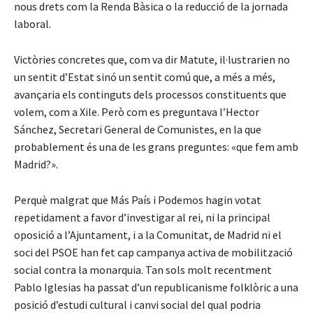
nous drets com la Renda Bàsica o la reducció de la jornada
laboral.
Victòries concretes que, com va dir Matute, il·lustrarien no
un sentit d’Estat sinó un sentit comú que, a més a més,
avançaria els continguts dels processos constituents que
volem, com a Xile. Però com es preguntava l’Hector
Sánchez, Secretari General de Comunistes, en la que
probablement és una de les grans preguntes: «que fem amb
Madrid?».
Perquè malgrat que Más País i Podemos hagin votat
repetidament a favor d’investigar al rei, ni la principal
oposició a l’Ajuntament, i a la Comunitat, de Madrid ni el
soci del PSOE han fet cap campanya activa de mobilització
social contra la monarquia. Tan sols molt recentment
Pablo Iglesias ha passat d’un republicanisme folklòric a una
posició d’estudi cultural i canvi social del qual podria