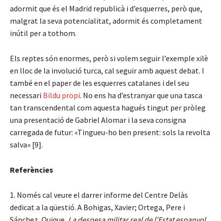
adormit que és el Madrid republicà i d’esquerres, però que,
malgrat la seva potencialitat, adormit és completament
inútil per a tothom.
Els reptes són enormes, però si volem seguir l’exemple xilè
en lloc de la involució turca, cal seguir amb aquest debat. I
també en el paper de les esquerres catalanes i del seu
necessari
Bildu propi
. No ens ha d’estranyar que una tasca
tan transcendental com aquesta hagués tingut per pròleg
una presentació de Gabriel Alomar i la seva consigna
carregada de futur: «Tingueu-ho ben present: sols la revolta
salva» [9].
Referències
1. Només cal veure el darrer informe del Centre Delàs
dedicat a la qüestió. A Bohigas, Xavier; Ortega, Pere i
Sánchez, Quique,
La despesa militar real de l’Estat espanyol