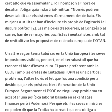
cert allò que va assenyalar E. P. Thompson a l’hora de
desafiar l’oligarquia industrial-militar: “Només podrem
desestabilitzar els sistemes d’armament des de baix. Els
mitjans a utilitzar han d’incloure els propis de l’agitació i el
discurs polític” [2]. Les majories d’esquerres, al Congrés o al
carrer, han de ser majories pacifistes i neutralistes amb tal
de revitalitzar les propostes de retirada europea de l’OTAN.
Un altre segon tema tabú rau en la Unió Europea i les seves
imposicions visibles, per cert, en el terrabastall que ha
trencat el bloc d’investidura. El pacte preferent amb la
CEOE i amb les dretes de Ciutadans i UPN és una part del
problema, l’altre ho és el fet que fos una condició per a
desbloquejar els préstecs Next Generation de la Unió
Europea. Segurament el PSOE no tingui cap problema en
acceptar una política laboral basada en el xantatge
financer però i Podemos? Per què els i les seves ministres
no poden dir que la Troika ha tornat i que ens obliga a