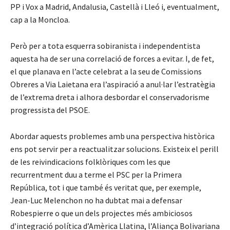
PP i Vox a Madrid, Andalusia, Castellà i Lleó i, eventualment,
cap a la Moncloa.
Però per a tota esquerra sobiranista i independentista
aquesta ha de ser una correlació de forces a evitar. I, de fet,
el que planava en l’acte celebrat a la seu de Comissions
Obreres a Via Laietana era l’aspiració a anul·lar l’estratègia
de l’extrema dreta i alhora desbordar el conservadorisme
progressista del PSOE.
Abordar aquests problemes amb una perspectiva històrica
ens pot servir per a reactualitzar solucions. Existeix el perill
de les reivindicacions folklòriques com les que
recurrentment duu a terme el PSC per la Primera
República, tot i que també és veritat que, per exemple,
Jean-Luc Melenchon no ha dubtat mai a defensar
Robespierre o que un dels projectes més ambiciosos
d’integració política d’Amèrica Llatina, l’Aliança Bolivariana