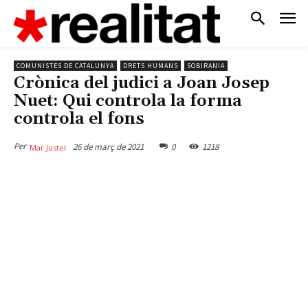
COMUNISTES DE CATALUNYA
DRETS HUMANS
SOBIRANIA
Crònica del judici a Joan Josep
Nuet: Qui controla la forma
controla el fons
Per
26 de març de 2021
0
1218
Mar Justel