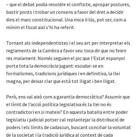
– que el debat podia resoldre el conflicte, apropar postures,
bastir ponts i trobar un consens a favor del dret a decidir
dins el marc constitucional. Una mica il·lús, pot ser, com a
mínim el fiscal així s’hi ha referit.
Tornant als independentistes i el seu art per interpretar els
reglaments de la Cambra a favor seu: toca dir que no feien
res malament. Només seguien el joc que l’Estat espanyol
porta tota la democràcia jugant: escudar-se en
formalismes, tradicions jurídiques i en definitiva, la llei
magna, per deixar clar que està tot lligat i ben lligat.
Però, ens val això com a garantia democràtica? Assumir que
el límit de l’acció política legislativa és la llei no és
contradictori en si mateix? En aquesta batalla entre poder
legislatiu i judicial potser cal replantejar la distribució de
poders i els límits de cadascun, buscant conciliar la voluntat
de la societat i la tradició jurídica al context de cada