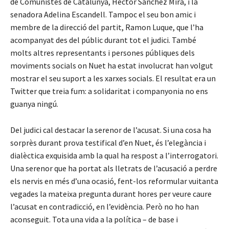
de Comunistes de Catalunya, Hèctor Sánchez Mira, i la
senadora Adelina Escandell. Tampoc el seu bon amic i
membre de la direcció del partit, Ramon Luque, que l’ha
acompanyat des del públic durant tot el judici. També
molts altres representants i persones públiques dels
moviments socials on Nuet ha estat involucrat han volgut
mostrar el seu suport a les xarxes socials. El resultat era un
Twitter que treia fum: a solidaritat i companyonia no ens
guanya ningú.
Del judici cal destacar la serenor de l’acusat. Si una cosa ha
sorprès durant prova testifical d’en Nuet, és l’elegància i
dialèctica exquisida amb la qual ha respost a l’interrogatori.
Una serenor que ha portat als lletrats de l’acusació a perdre
els nervis en més d’una ocasió, fent-los reformular vuitanta
vegades la mateixa pregunta durant hores per veure caure
l’acusat en contradicció, en l’evidència. Però no ho han
aconseguit. Tota una vida a la política – de base i