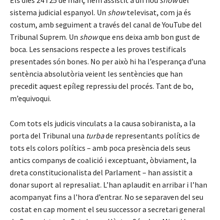
Els dies 24 i 25 de març hem assistit a un nou
show
del
sistema judicial espanyol. Un
show
televisat, com ja és
costum, amb seguiment a través del canal de YouTube del
Tribunal Suprem. Un
show
que ens deixa amb bon gust de
boca. Les sensacions respecte a les proves testificals
presentades són bones. No per això hi ha l’esperança d’una
sentència absolutòria veient les sentències que han
precedit aquest epíleg repressiu del procés. Tant de bo,
m’equivoqui.
Com tots els judicis vinculats a la causa sobiranista, a la
porta del Tribunal una
turba
de representants polítics de
tots els colors polítics – amb poca presència dels seus
antics companys de coalició i exceptuant, òbviament, la
dreta constitucionalista del Parlament – han assistit a
donar suport al represaliat. L’han aplaudit en arribar i l’han
acompanyat fins a l’hora d’entrar. No se separaven del seu
costat en cap moment el seu successor a secretari general