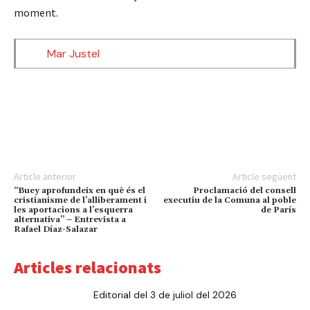
moment.
Mar Justel
Article anterior
Article següent
“Buey aprofundeix en què és el
Proclamació del consell
cristianisme de l’alliberament i
executiu de la Comuna al poble
les aportacions a l’esquerra
de París
alternativa” – Entrevista a
Rafael Díaz-Salazar
Articles relacionats
Editorial del 3 de juliol del 2026