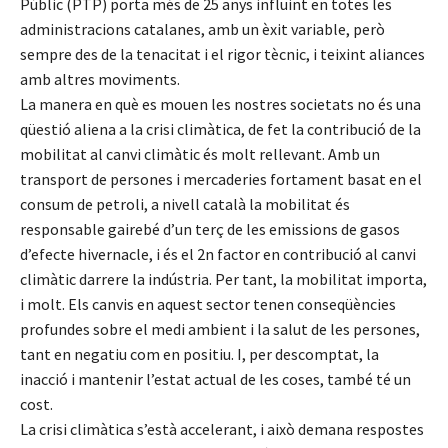
Públic (PTP) porta més de 25 anys influint en totes les
administracions catalanes, amb un èxit variable, però
sempre des de la tenacitat i el rigor tècnic, i teixint aliances
amb altres moviments.
La manera en què es mouen les nostres societats no és una
qüestió aliena a la crisi climàtica, de fet la contribució de la
mobilitat al canvi climàtic és molt rellevant. Amb un
transport de persones i mercaderies fortament basat en el
consum de petroli, a nivell català la mobilitat és
responsable gairebé d’un terç de les emissions de gasos
d’efecte hivernacle, i és el 2n factor en contribució al canvi
climàtic darrere la indústria. Per tant, la mobilitat importa,
i molt. Els canvis en aquest sector tenen conseqüències
profundes sobre el medi ambient i la salut de les persones,
tant en negatiu com en positiu. I, per descomptat, la
inacció i mantenir l’estat actual de les coses, també té un
cost.
La crisi climàtica s’està accelerant, i això demana respostes