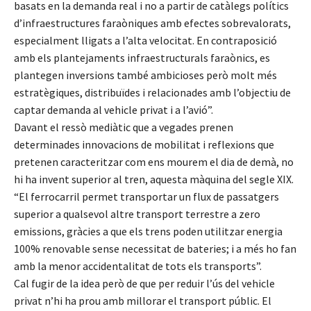
basats en la demanda real i no a partir de catàlegs polítics
d’infraestructures faraòniques amb efectes sobrevalorats,
especialment lligats a l’alta velocitat. En contraposició
amb els plantejaments infraestructurals faraònics, es
plantegen inversions també ambicioses però molt més
estratègiques, distribuïdes i relacionades amb l’objectiu de
captar demanda al vehicle privat i a l’avió”.
Davant el ressò mediàtic que a vegades prenen
determinades innovacions de mobilitat i reflexions que
pretenen caracteritzar com ens mourem el dia de demà, no
hi ha invent superior al tren, aquesta màquina del segle XIX.
“El ferrocarril permet transportar un flux de passatgers
superior a qualsevol altre transport terrestre a zero
emissions, gràcies a que els trens poden utilitzar energia
100% renovable sense necessitat de bateries; i a més ho fan
amb la menor accidentalitat de tots els transports”.
Cal fugir de la idea però de que per reduir l’ús del vehicle
privat n’hi ha prou amb millorar el transport públic. El