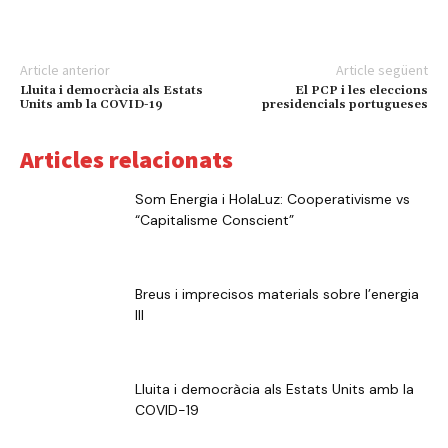
Article anterior
Article següent
Lluita i democràcia als Estats
El PCP i les eleccions
Units amb la COVID-19
presidencials portugueses
Articles relacionats
Som Energia i HolaLuz: Cooperativisme vs
“Capitalisme Conscient”
Breus i imprecisos materials sobre l’energia
III
Lluita i democràcia als Estats Units amb la
COVID-19