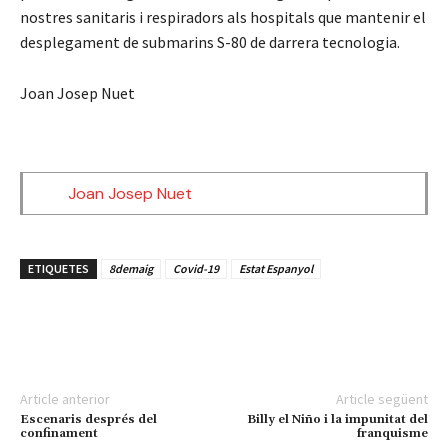
nostres sanitaris i respiradors als hospitals que mantenir el
desplegament de submarins S-80 de darrera tecnologia.
Joan Josep Nuet
Joan Josep Nuet
ETIQUETES
8demaig
Covid-19
Estat Espanyol
Article anterior
Article següent
Escenaris després del
Billy el Niño i la impunitat del
confinament
franquisme