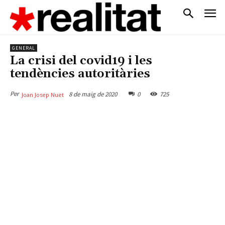
GENERAL
La crisi del covid19 i les
tendències autoritàries
Per
8 de maig de 2020
0
725
Joan Josep Nuet