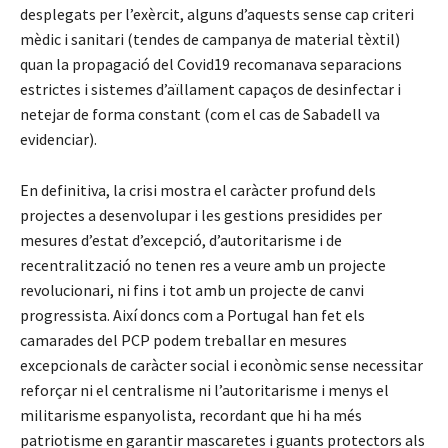
desplegats per l’exèrcit, alguns d’aquests sense cap criteri
mèdic i sanitari (tendes de campanya de material tèxtil)
quan la propagació del Covid19 recomanava separacions
estrictes i sistemes d’aïllament capaços de desinfectar i
netejar de forma constant (com el cas de Sabadell va
evidenciar).
En definitiva, la crisi mostra el caràcter profund dels
projectes a desenvolupar i les gestions presidides per
mesures d’estat d’excepció, d’autoritarisme i de
recentralització no tenen res a veure amb un projecte
revolucionari, ni fins i tot amb un projecte de canvi
progressista. Així doncs com a Portugal han fet els
camarades del PCP podem treballar en mesures
excepcionals de caràcter social i econòmic sense necessitar
reforçar ni el centralisme ni l’autoritarisme i menys el
militarisme espanyolista, recordant que hi ha més
patriotisme en garantir mascaretes i guants protectors als