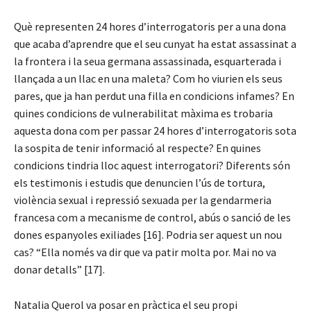
Què representen 24 hores d’interrogatoris per a una dona
que acaba d’aprendre que el seu cunyat ha estat assassinat a
la frontera i la seua germana assassinada, esquarterada i
llançada a un llac en una maleta? Com ho viurien els seus
pares, que ja han perdut una filla en condicions infames? En
quines condicions de vulnerabilitat màxima es trobaria
aquesta dona com per passar 24 hores d’interrogatoris sota
la sospita de tenir informació al respecte? En quines
condicions tindria lloc aquest interrogatori? Diferents són
els testimonis i estudis que denuncien l’ús de tortura,
violència sexual i repressió sexuada per la gendarmeria
francesa com a mecanisme de control, abús o sanció de les
dones espanyoles exiliades [16]. Podria ser aquest un nou
cas? “Ella només va dir que va patir molta por. Mai no va
donar detalls” [17].
Natalia Querol va posar en pràctica el seu propi