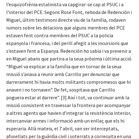
l’esquizofrènia estalinista va capgirar-se cap al PSUC i a
l’interior del PCE. Segons Rose Font, neboda de Redención i
Miguel, últim testimoni directe viu de la família, rodaven
rumors sobre les delacions que alguns membres del PCE
estaven fent contra membres del PSUC a la policia
espanyola i francesa, i del perill afegit a les incursions que
s’estaven fent a Espanya. Redención ho sabia i va prevenir a
en Miguel abans que partira a la seua pròxima i última acció.
“Miguel va explicar a la família que en tornar de la seua
missió s’anava a reunir amb Carrillo per denunciar que
darrerament hi havia molts militants compromesos que hi
anaven i no tornaven”. De fet, sospitava que Carrillo
poguera estar al darrere”. [3] Així i tot, va continuar amb la
missió consistent en travessar la frontera per acompanyar
a altres agents que havien d’integrar la resistència interior,
intercanviar armes i informació amb un enllaç que els hi
esperaria. Allà mateix, el 7 abril, van ser interceptats,
afusellats per la guàrdia civil i soterrats a correcuita en una