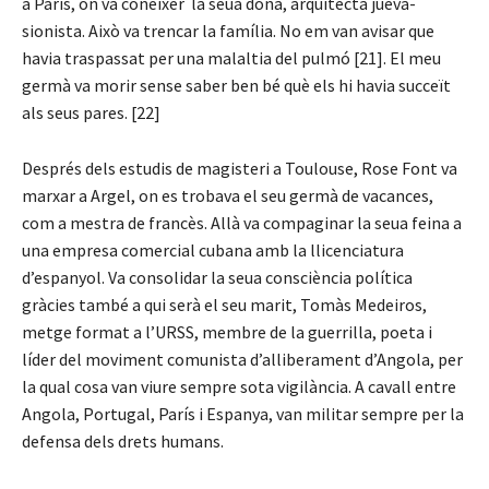
a París, on va conèixer la seua dona, arquitecta jueva-
sionista. Això va trencar la família. No em van avisar que
havia traspassat per una malaltia del pulmó [21]. El meu
germà va morir sense saber ben bé què els hi havia succeït
als seus pares. [22]
Després dels estudis de magisteri a Toulouse, Rose Font va
marxar a Argel, on es trobava el seu germà de vacances,
com a mestra de francès. Allà va compaginar la seua feina a
una empresa comercial cubana amb la llicenciatura
d’espanyol. Va consolidar la seua consciència política
gràcies també a qui serà el seu marit, Tomàs Medeiros,
metge format a l’URSS, membre de la guerrilla, poeta i
líder del moviment comunista d’alliberament d’Angola, per
la qual cosa van viure sempre sota vigilància. A cavall entre
Angola, Portugal, París i Espanya, van militar sempre per la
defensa dels drets humans.