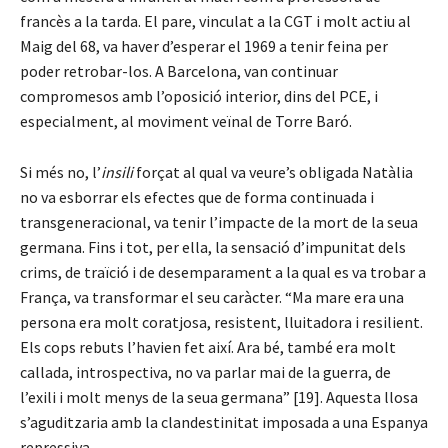
francès a la tarda. El pare, vinculat a la CGT i molt actiu al
Maig del 68, va haver d’esperar el 1969 a tenir feina per
poder retrobar-los. A Barcelona, van continuar
compromesos amb l’oposició interior, dins del PCE, i
especialment, al moviment veïnal de Torre Baró.
Si més no, l’
insili
forçat al qual va veure’s obligada Natàlia
no va esborrar els efectes que de forma continuada i
transgeneracional, va tenir l’impacte de la mort de la seua
germana. Fins i tot, per ella, la sensació d’impunitat dels
crims, de traïció i de desemparament a la qual es va trobar a
França, va transformar el seu caràcter. “Ma mare era una
persona era molt coratjosa, resistent, lluitadora i resilient.
Els cops rebuts l’havien fet així. Ara bé, també era molt
callada, introspectiva, no va parlar mai de la guerra, de
l’exili i molt menys de la seua germana” [19]. Aquesta llosa
s’aguditzaria amb la clandestinitat imposada a una Espanya
repressiva.