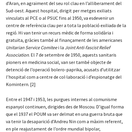
d’Aran, en agraïment del seu rol clau en l’alliberament del
Sud-oest. Aquest hospital, dirigit per metges exiliats
vinculats al PCE o al PSUC fins al 1950, va esdevenir un
centre de referència clau per a tota la població exiliada de la
regió. Hi van tenir un recurs mèdic de forma solidària i
gratuïta, gràcies també al finançament de les americanes
Unitarian Service Comitee
i la
Joint Anti-fascist Relief
Association
. El 7 de setembre de 1950, aquests sanitaris
pioners en medicina social, van ser també objecte de
detenció de l’operació bolero-paprika, acusats d’utilitzar
l’hospital com a centre de col·laboració i d’espionatge del
Komintern. [2]
Entre el 1947 i 1953, les purgues internes al comunisme
espanyol continuen, dirigides des de Moscou. D’igual forma
que el 1937 el POUM va ser delmat en una guerra bruta que
va tenir la desaparició d’Andreu Nin com a màxim referent,
en ple reajustament de l’ordre mundial bipolar,