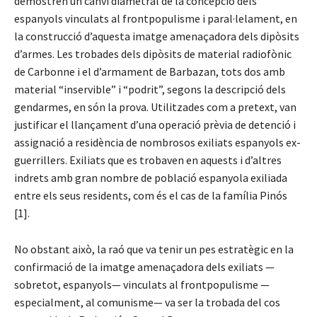
demostren un canvi diametral de la concepció dels
espanyols vinculats al frontpopulisme i paral·lelament, en
la construcció d’aquesta imatge amenaçadora dels dipòsits
d’armes. Les trobades dels dipòsits de material radiofònic
de Carbonne i el d’armament de Barbazan, tots dos amb
material “inservible” i “podrit”, segons la descripció dels
gendarmes, en són la prova. Utilitzades com a pretext, van
justificar el llançament d’una operació prèvia de detenció i
assignació a residència de nombrosos exiliats espanyols ex-
guerrillers. Exiliats que es trobaven en aquests i d’altres
indrets amb gran nombre de població espanyola exiliada
entre els seus residents, com és el cas de la família Pinós
[1].
No obstant això, la raó que va tenir un pes estratègic en la
confirmació de la imatge amenaçadora dels exiliats —
sobretot, espanyols— vinculats al frontpopulisme —
especialment, al comunisme— va ser la trobada del cos