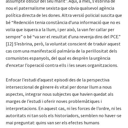
assumpte obscur del seu marit”. Aquí, a més, s’esbrina de
nou el paternalisme sexista que obvia qualsevol agència
política directa de les dones. Altra versió policial suscita que
bé “Redención tenia constància d’una informació que no es
volia que isquera a la llum, i per això, la van fer callar per
sempre” o bé “va ser el resultat d’una revenja dins del PCE.”
[12] S’esbrina, però, la voluntat conscient de traduir aquest
cas com una manifestació palmària de la perillositat dels
comunistes espanyols, del qual es desprèn la urgència
d’encetar l’operació contra ells i les seues organitzacions.
Enfocar l’estudi d’aquest episodi des de la perspectiva
interseccional de gènere és vital per donar llum a nous
aspectes, integrar nous subjectes que havien quedat als
marges de l’estudi i oferir noves problemàtiques i
interpretacions. En aquest cas, ni les forces de l’ordre, ni les
autoritats ni tan sols els historiadors, semblen no haver-se
mai preguntat: quins van ser els efectes humans