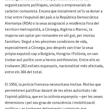
organitzacions polítiques, socials o empresarials de
caràcter comunista. Encara que inicialment se’ls va donar a
triar entre l’expulsió del país a la República Democràtica
Alemanya (RDA) o la seua assignació a residència fora del
territori metropolità, a Còrsega, Algèria o Marroc, la
majoria van optar per romandre en sòl gal, per motius
familiars. Degut a les pèssimes condicions de vida,
especialment a Còrsega, poc després van triar la seua
pròpia expulsió cap a Bulgària, Hongria i Polònia, on van
trobar asil polític com a herois antifeixistes. Entre ells es
trobaven 282 exiliats espanyols, nacionalitat més afectada,
entre els 366 del total.
El 1950, la policia francesa necessitava motius. Motius que
permeteren justificar davant de les altes autoritats i de
l’opinió pública, que en la colònia espanyola —per les seues
dimensions i pel seu grau de consciència i mobilització
política— es trobaven delinqüents i criminals que