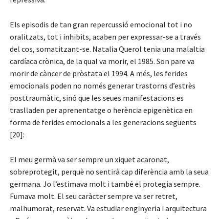
Els episodis de tan gran repercussió emocional tot i no
oralitzats, tot i inhibits, acaben per expressar-se a través
del cos, somatitzant-se. Natalia Querol tenia una malaltia
cardíaca crònica, de la qual va morir, el 1985. Son pare va
morir de càncer de pròstata el 1994. A més, les ferides
emocionals poden no només generar trastorns d’estrès
posttraumàtic, sinó que les seues manifestacions es
traslladen per aprenentatge o herència epigenètica en
forma de ferides emocionals a les generacions següents
[20]:
El meu germà va ser sempre un xiquet acaronat,
sobreprotegit, perquè no sentirà cap diferència amb la seua
germana. Jo l’estimava molt i també el protegia sempre.
Fumava molt. El seu caràcter sempre va ser retret,
malhumorat, reservat. Va estudiar enginyeria i arquitectura