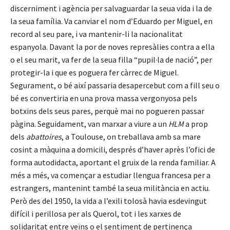
discerniment i agència per salvaguardar la seua vida i la de
la seua família. Va canviar el nom d’Eduardo per Miguel, en
record al seu pare, i va mantenir-li la nacionalitat
espanyola. Davant la por de noves represàlies contra a ella
o el seu marit, va fer de la seua filla “pupil·la de nació”, per
protegir-la i que es poguera fer càrrec de Miguel.
Segurament, o bé així passaria desapercebut com a fill seu o
bé es convertiria en una prova massa vergonyosa pels
botxins dels seus pares, perquè mai no pogueren passar
pàgina. Seguidament, van marxar a viure a un
HLM
a prop
dels
abattoires
, a Toulouse, on treballava amb sa mare
cosint a màquina a domicili, després d’haver après l’ofici de
forma autodidacta, aportant el gruix de la renda familiar. A
més a més, va començar a estudiar llengua francesa per a
estrangers, mantenint també la seua militància en actiu.
Però des del 1950, la vida a l’exili tolosà havia esdevingut
difícil i perillosa per als Querol, tot i les xarxes de
solidaritat entre veïns o el sentiment de pertinença