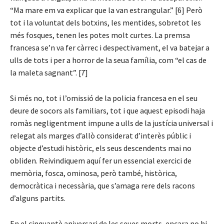
“Ma mare em va explicar que la van estrangular.” [6] Però
tot i la voluntat dels botxins, les mentides, sobretot les
més fosques, tenen les potes molt curtes. La premsa
francesa se’n va fer càrrec i despectivament, el va batejar a
ulls de tots i per a horror de la seua família, com “el cas de
la maleta sagnant”. [7]
Si més no, tot i l’omissió de la policia francesa en el seu
deure de socors als familiars, tot i que aquest episodi haja
romàs negligentment impune a ulls de la justícia universal i
relegat als marges d’allò considerat d’interès públic i
objecte d’estudi històric, els seus descendents mai no
obliden. Reivindiquem aquí fer un essencial exercici de
memòria, fosca, ominosa, però també, històrica,
democràtica i necessària, que s’amaga rere dels racons
d’alguns partits.
En el cinquantè aniversari de les seues morts, encara no hi