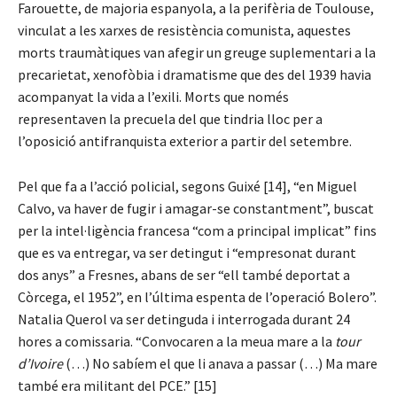
Farouette, de majoria espanyola, a la perifèria de Toulouse,
vinculat a les xarxes de resistència comunista, aquestes
morts traumàtiques van afegir un greuge suplementari a la
precarietat, xenofòbia i dramatisme que des del 1939 havia
acompanyat la vida a l’exili. Morts que només
representaven la precuela del que tindria lloc per a
l’oposició antifranquista exterior a partir del setembre.
Pel que fa a l’acció policial, segons Guixé [14], “en Miguel
Calvo, va haver de fugir i amagar-se constantment”, buscat
per la intel·ligència francesa “com a principal implicat” fins
que es va entregar, va ser detingut i “empresonat durant
dos anys” a Fresnes, abans de ser “ell també deportat a
Còrcega, el 1952”, en l’última espenta de l’operació Bolero”.
Natalia Querol va ser detinguda i interrogada durant 24
hores a comissaria. “Convocaren a la meua mare a la
tour
d’Ivoire
(…) No sabíem el que li anava a passar (…) Ma mare
també era militant del PCE.” [15]