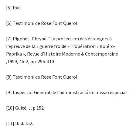
[5] Ibid.
[6] Testimoni de Rose Font Querol.
[7] Pigenet, Phryné. “La protection des étrangers à
l’épreuve de la « guerre froide » : l’opération « Boléro-
Paprika », Revue d’Histoire Moderne & Contemporaine
,1999, 46-2, pp. 296-310
[8] Testimoni de Rose Font Querol.
[9] Inspector General de l’administració en missió especial
[10] Guixé, J. p 152.
[11] Ibid. 152.