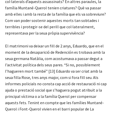
col·laterals d’aquests assassinats? En altres paraules, la
família Muntané-Querol tenien criatures? Què va passar
amb elles i amb la resta de la família que els va sobreviure?
Com van poder sostenir aquestes morts tan sobtades i
terribles i protegir-se del perill que col·lateralment,
representava per la seua pròpia supervivència?
El matrimoni va deixar un fill de 2 anys, Eduardo, que en el
moment de la desaparició de Redención es trobava amb la
seua germana Natàlia, com acostumava a passar degut a
l’activitat política dels seus pares. “Si no, possiblement
l’hagueren mort també” [13] Eduardo va ser criat amb la
seua filla Rose, tres anys major, com si fora fill seu. Als
informes policials no consta cap acció de restauració ni cap
ajuda o prestació social que s’haguera pogut atribuït a la
principal víctima o a la família Querol per compensar
aquests fets. Tenint en compte que les famílies Muntané-
Querol i Font-Querol vivien en el barri popular de La