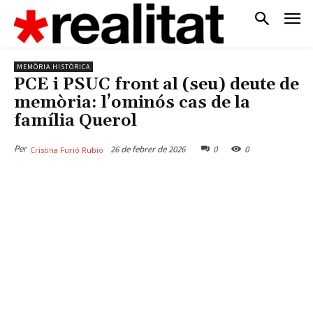
MEMÒRIA HISTÒRICA
PCE i PSUC front al (seu) deute de
memòria: l’ominós cas de la
família Querol
Per
26 de febrer de 2026
0
0
Cristina Furió Rubio