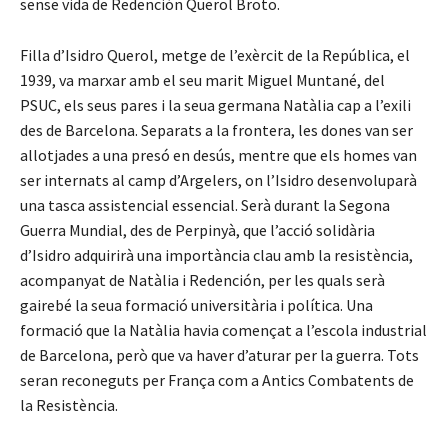
sense vida de Redención Querol Broto.
Filla d’Isidro Querol, metge de l’exèrcit de la República, el
1939, va marxar amb el seu marit Miguel Muntané, del
PSUC, els seus pares i la seua germana Natàlia cap a l’exili
des de Barcelona. Separats a la frontera, les dones van ser
allotjades a una presó en desús, mentre que els homes van
ser internats al camp d’Argelers, on l’Isidro desenvoluparà
una tasca assistencial essencial. Serà durant la Segona
Guerra Mundial, des de Perpinyà, que l’acció solidària
d’Isidro adquirirà una importància clau amb la resistència,
acompanyat de Natàlia i Redención, per les quals serà
gairebé la seua formació universitària i política. Una
formació que la Natàlia havia començat a l’escola industrial
de Barcelona, però que va haver d’aturar per la guerra. Tots
seran reconeguts per França com a Antics Combatents de
la Resistència.