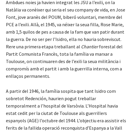
Ambdues noies ja havien integrat les JSU a l’exili, on la
Natàlia va conèixer qui seria el seu company de vida, en Jose
Font, jove aranès del POUM, biberó voluntari, membre del
PCE a l’exili. Allà, el 1945, va néixer la seua filla, Rose Marie,
amb 1,5 quilos de pes a causa de la fam que van patir durant
la guerra. De no ser per l’Isidro, ella no hauria sobreviscut.
Rere una primera etapa treballant al
Chantier
forestal del
Partit Comunista Francès, tota la família va marxar a
Toulouse, on continuaren des de l’exili la seua militància i
compromís amb el partit i amb la guerrilla interna, com a
enllaços permanents.
A partir del 1946, la família sospita que tant Isidro com
sobretot Redención, haurien pogut treballar
temporalment a l’hospital de Varsòvia. L’Hospital havia
estat cedit per la ciutat de Toulouse als guerrillers
espanyols (AGE) l’octubre del 1944. L’objectiu era assistir els
ferits de la fallida operació reconquista d’Espanya a la Vall