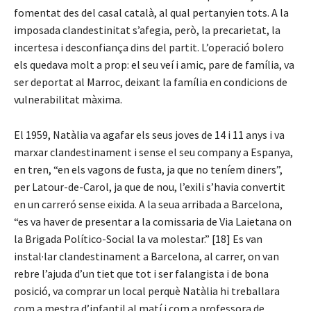
fomentat des del casal català, al qual pertanyien tots. A la
imposada clandestinitat s’afegia, però, la precarietat, la
incertesa i desconfiança dins del partit. L’operació bolero
els quedava molt a prop: el seu veí i amic, pare de família, va
ser deportat al Marroc, deixant la família en condicions de
vulnerabilitat màxima.
El 1959, Natàlia va agafar els seus joves de 14 i 11 anys i va
marxar clandestinament i sense el seu company a Espanya,
en tren, “en els vagons de fusta, ja que no teníem diners”,
per Latour-de-Carol, ja que de nou, l’exili s’havia convertit
en un carreró sense eixida. A la seua arribada a Barcelona,
“es va haver de presentar a la comissaria de Via Laietana on
la Brigada Político-Social la va molestar.” [18] Es van
instal·lar clandestinament a Barcelona, al carrer, on van
rebre l’ajuda d’un tiet que tot i ser falangista i de bona
posició, va comprar un local perquè Natàlia hi treballara
com a mestra d’infantil al matí i com a professora de