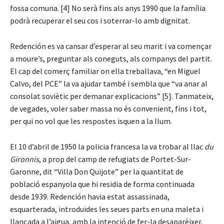
fossa comuna. [4] No serà fins als anys 1990 que la família
podrà recuperar el seu cos i soterrar-lo amb dignitat.
Redención es va cansar d’esperar al seu marit i va començar
a moure’s, preguntar als coneguts, als companys del partit.
El cap del comerç familiar on ella treballava, “en Miguel
Calvo, del PCE” la va ajudar també i sembla que “va anar al
consolat soviètic per demanar explicacions” [5]. Tanmateix,
de vegades, voler saber massa no és convenient, fins i tot,
per qui no vol que les respostes isquen a la llum.
El 10 d’abril de 1950 la policia francesa la va trobar al llac
du
Gironnis
, a prop del camp de refugiats de Portet-Sur-
Garonne, dit “Villa Don Quijote” per la quantitat de
població espanyola que hi residia de forma continuada
desde 1939. Redención havia estat assassinada,
esquarterada, introduïdes les seues parts en una maleta i
llançada a l’aigua, amb la intenció de fer-la desaparèixer.