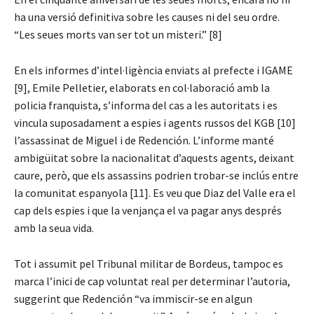
ha una versió definitiva sobre les causes ni del seu ordre.
“Les seues morts van ser tot un misteri.” [8]
En els informes d’intel·ligència enviats al prefecte i IGAME
[9], Emile Pelletier, elaborats en col·laboració amb la
policia franquista, s’informa del cas a les autoritats i es
vincula suposadament a espies i agents russos del KGB [10]
l’assassinat de Miguel i de Redención. L’informe manté
ambigüitat sobre la nacionalitat d’aquests agents, deixant
caure, però, que els assassins podrien trobar-se inclús entre
la comunitat espanyola [11]. Es veu que Diaz del Valle era el
cap dels espies i que la venjança el va pagar anys després
amb la seua vida.
Tot i assumit pel Tribunal militar de Bordeus, tampoc es
marca l’inici de cap voluntat real per determinar l’autoria,
suggerint que Redención “va immiscir-se en algun