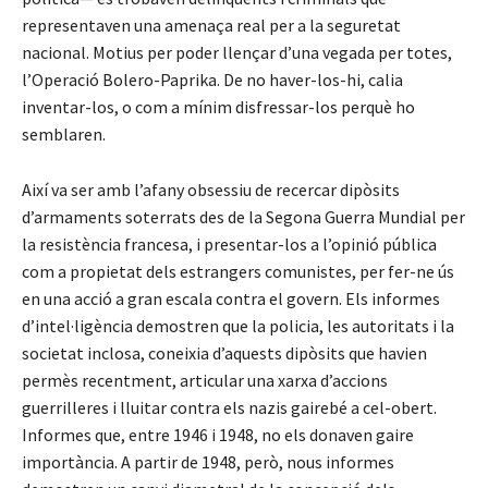
representaven una amenaça real per a la seguretat
nacional. Motius per poder llençar d’una vegada per totes,
l’Operació Bolero-Paprika. De no haver-los-hi, calia
inventar-los, o com a mínim disfressar-los perquè ho
semblaren.
Així va ser amb l’afany obsessiu de recercar dipòsits
d’armaments soterrats des de la Segona Guerra Mundial per
la resistència francesa, i presentar-los a l’opinió pública
com a propietat dels estrangers comunistes, per fer-ne ús
en una acció a gran escala contra el govern. Els informes
d’intel·ligència demostren que la policia, les autoritats i la
societat inclosa, coneixia d’aquests dipòsits que havien
permès recentment, articular una xarxa d’accions
guerrilleres i lluitar contra els nazis gairebé a cel-obert.
Informes que, entre 1946 i 1948, no els donaven gaire
importància. A partir de 1948, però, nous informes