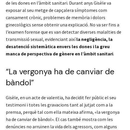
de les dones en l’àmbit sanitari. Durant anys Gisèle va
exposar al seu metge de capçalera símptomes com
cansament crònic, problemes de memòria i dolors
ginecològics sense obtenir una explicació. No va ser fins a
l’examen forense que es van detectar diverses malalties de
transmissió sexual, evidenciant així
la negligència, la
desatenció sistemàtica envers les dones i la greu
manca de perspectiva de gènere en l’àmbit sanitari
.
“La vergonya ha de canviar de
bàndol”
Gisèle, en un acte de valentia, ha decidit fer públic el seu
testimoni i totes les gravacions tant al jutjat com a la
premsa, perquè tal com ella mateixa afirma, «la vergonya
ha de canviar de bàndol». El cas també mostra com les
denúncies no arruïnen la vida dels agressors, com alguns