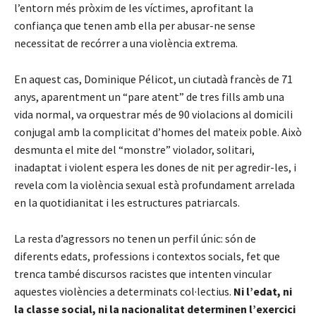
l’entorn més pròxim de les víctimes, aprofitant la
confiança que tenen amb ella per abusar-ne sense
necessitat de recórrer a una violència extrema.
En aquest cas, Dominique Pélicot, un ciutadà francès de 71
anys, aparentment un “pare atent” de tres fills amb una
vida normal, va orquestrar més de 90 violacions al domicili
conjugal amb la complicitat d’homes del mateix poble. Això
desmunta el mite del “monstre” violador, solitari,
inadaptat i violent espera les dones de nit per agredir-les, i
revela com la violència sexual està profundament arrelada
en la quotidianitat i les estructures patriarcals.
La resta d’agressors no tenen un perfil únic: són de
diferents edats, professions i contextos socials, fet que
trenca també discursos racistes que intenten vincular
aquestes violències a determinats col·lectius.
Ni l’edat, ni
la classe social, ni la nacionalitat determinen l’exercici