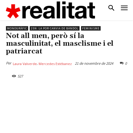
MONOGRÀFIC
25N: LA POR CANVIA DE BÀNDOL
FEMINISME
Not all men, però sí la
masculinitat, el masclisme i el
patriarcat
Per
21 de novembre de 2024
0
,
Laura Valverde
Mercedes Estébanez
527