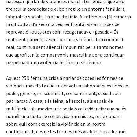
necessari parlar de violències masclistes, encara que això
trenqui la comoditat o el bon rotllo en entorns familiars,
laborals o socials. En aquesta línia, Afrofèminas [4] remarca
la dificultat d’aixecar la veu i enfrontar-se a mirades de
reprovació i etiquetes com «exagerada» o «pesada». És
realment punyent veure com una violència tan comuna i
real, continua sent silenci i impunitat per a tants homes
que aprofiten la companyonia masculina per a continuar
perpetuant una violència històrica i sistèmica.
Aquest 25N fem una crida a parlar de totes les formes de
violència masclista que ens envolten: abordar qüestions de
poder, gènere, masculinitat, consentiment, sexualitat i
patriarcat. A casa, a la feina, a l’escola, als espais de
militància i als moviments socials cal evidenciar que no és
només una lluita de col·lectius feministes, reflexionant
sobre qui i com exerceix la violència en la nostra
quotidianitat, des de les formes més visibles fins a les més