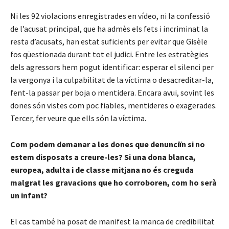
Ni les 92 violacions enregistrades en vídeo, ni la confessió
de l’acusat principal, que ha admès els fets i incriminat la
resta d’acusats, han estat suficients per evitar que Gisèle
fos qüestionada durant tot el judici. Entre les estratègies
dels agressors hem pogut identificar: esperar el silenci per
la vergonya i la culpabilitat de la víctima o desacreditar-la,
fent-la passar per boja o mentidera. Encara avui, sovint les
dones són vistes com poc fiables, mentideres o exagerades.
Tercer, fer veure que ells són la víctima.
Com podem demanar a les dones que denunciïn si no
estem disposats a creure-les? Si una dona blanca,
europea, adulta i de classe mitjana no és creguda
malgrat les gravacions que ho corroboren, com ho serà
un infant?
El cas també ha posat de manifest la manca de credibilitat