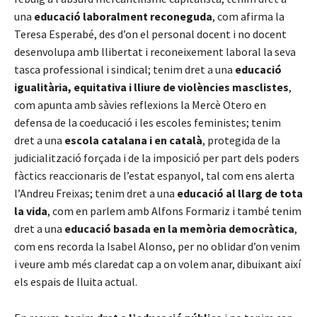
una
educació laboralment reconeguda
, com afirma la
Teresa Esperabé, des d’on el personal docent i no docent
desenvolupa amb llibertat i reconeixement laboral la seva
tasca professional i sindical; tenim dret a una
educació
igualitària, equitativa i lliure de violències masclistes
,
com apunta amb sàvies reflexions la Mercè Otero en
defensa de la coeducació i les escoles feministes; tenim
dret a una
escola catalana i en català
, protegida de la
judicialització forçada i de la imposició per part dels poders
fàctics reaccionaris de l’estat espanyol, tal com ens alerta
l’Andreu Freixas; tenim dret a una
educació al llarg de tota
la vida
, com en parlem amb Alfons Formariz i també tenim
dret a una
educació basada en la memòria democràtica
,
com ens recorda la Isabel Alonso, per no oblidar d’on venim
i veure amb més claredat cap a on volem anar, dibuixant així
els espais de lluita actual.