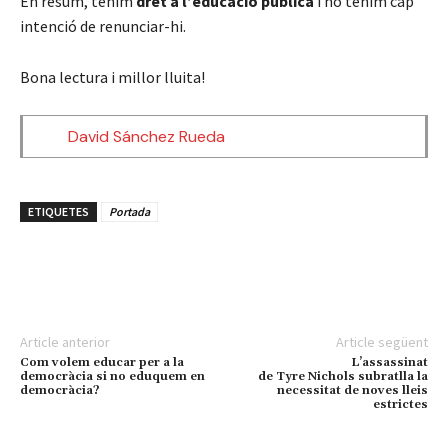
En resum, tenim
dret a l’educació pública
i no tenim cap
intenció de renunciar-hi.
Bona lectura i millor lluita!
David Sánchez Rueda
ETIQUETES
Portada
Article anterior
Article següent
Com volem educar per a la
L’assassinat
democràcia si no eduquem en
de Tyre Nichols subratlla la
democràcia?
necessitat de noves lleis
estrictes