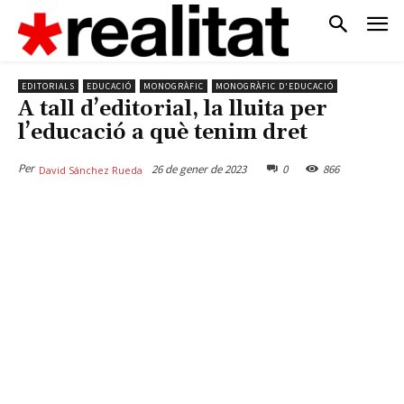
EDITORIALS
EDUCACIÓ
MONOGRÀFIC
MONOGRÀFIC D'EDUCACIÓ
A tall d’editorial, la lluita per
l’educació a què tenim dret
Per
26 de gener de 2023
0
866
David Sánchez Rueda