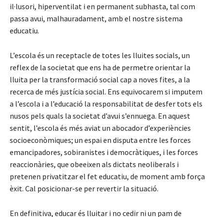
il·lusori, hiperventilat i en permanent subhasta, tal com
passa avui, malhauradament, amb el nostre sistema
educatiu.
L’escola és un receptacle de totes les lluites socials, un
reflex de la societat que ens ha de permetre orientar la
lluita per la transformació social cap a noves fites, a la
recerca de més justícia social. Ens equivocarem si imputem
a l’escola i a l’educació la responsabilitat de desfer tots els
nusos pels quals la societat d’avui s’ennuega. En aquest
sentit, l’escola és més aviat un abocador d’experiències
socioeconòmiques; un espai en disputa entre les forces
emancipadores, sobiranistes i democràtiques, i les forces
reaccionàries, que obeeixen als dictats neoliberals i
pretenen privatitzar el fet educatiu, de moment amb força
èxit. Cal posicionar-se per revertir la situació.
En definitiva, educar és lluitar i no cedir ni un pam de