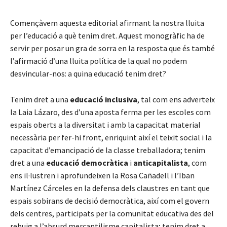
Començàvem aquesta editorial afirmant la nostra lluita
per l’educació a què tenim dret. Aquest monogràfic ha de
servir per posar un gra de sorra en la resposta que és també
l’afirmació d’una lluita política de la qual no podem
desvincular-nos: a quina educació tenim dret?
Tenim dret a una
educació inclusiva
, tal com ens adverteix
la Laia Lázaro, des d’una aposta ferma per les escoles com
espais oberts a la diversitat i amb la capacitat material
necessària per fer-hi front, enriquint així el teixit social i la
capacitat d’emancipació de la classe treballadora; tenim
dret a una
educació democràtica
i
anticapitalista
, com
ens il·lustren i aprofundeixen la Rosa Cañadell i l’Iban
Martínez Cárceles en la defensa dels claustres en tant que
espais sobirans de decisió democràtica, així com el govern
dels centres, participats per la comunitat educativa des del
rebuig a l’absurd mercantilisme capitalista; tenim dret a