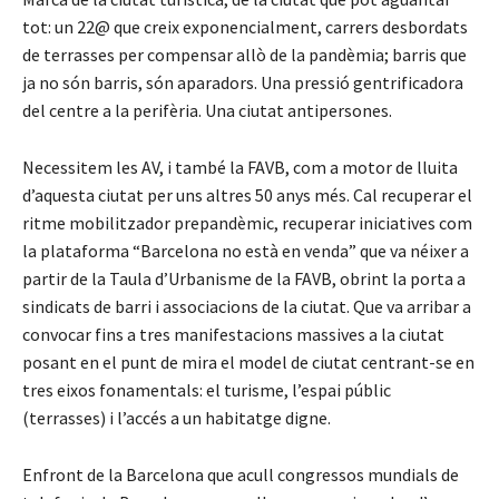
tot: un 22@ que creix exponencialment, carrers desbordats
de terrasses per compensar allò de la pandèmia; barris que
ja no són barris, són aparadors. Una pressió gentrificadora
del centre a la perifèria. Una ciutat antipersones.
Necessitem les AV, i també la FAVB, com a motor de lluita
d’aquesta ciutat per uns altres 50 anys més. Cal recuperar el
ritme mobilitzador prepandèmic, recuperar iniciatives com
la plataforma “Barcelona no està en venda” que va néixer a
partir de la Taula d’Urbanisme de la FAVB, obrint la porta a
sindicats de barri i associacions de la ciutat. Que va arribar a
convocar fins a tres manifestacions massives a la ciutat
posant en el punt de mira el model de ciutat centrant-se en
tres eixos fonamentals: el turisme, l’espai públic
(terrasses) i l’accés a un habitatge digne.
Enfront de la Barcelona que acull congressos mundials de