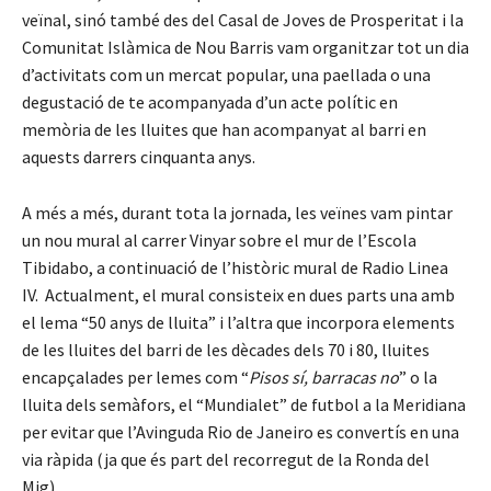
veïnal, sinó també des del Casal de Joves de Prosperitat i la
Comunitat Islàmica de Nou Barris vam organitzar tot un dia
d’activitats com un mercat popular, una paellada o una
degustació de te acompanyada d’un acte polític en
memòria de les lluites que han acompanyat al barri en
aquests darrers cinquanta anys.
A més a més, durant tota la jornada, les veïnes vam pintar
un nou mural al carrer Vinyar sobre el mur de l’Escola
Tibidabo, a continuació de l’històric mural de Radio Linea
IV. Actualment, el mural consisteix en dues parts una amb
el lema “50 anys de lluita” i l’altra que incorpora elements
de les lluites del barri de les dècades dels 70 i 80, lluites
encapçalades per lemes com “
Pisos sí, barracas no
” o la
lluita dels semàfors, el “Mundialet” de futbol a la Meridiana
per evitar que l’Avinguda Rio de Janeiro es convertís en una
via ràpida (ja que és part del recorregut de la Ronda del
Mig).