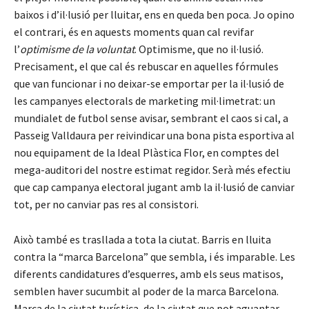
baixos i d’il·lusió per lluitar, ens en queda ben poca. Jo opino
el contrari, és en aquests moments quan cal revifar
l’
optimisme de la voluntat
. Optimisme, que no il·lusió.
Precisament, el que cal és rebuscar en aquelles fórmules
que van funcionar i no deixar-se emportar per la il·lusió de
les campanyes electorals de marketing mil·limetrat: un
mundialet de futbol sense avisar, sembrant el caos si cal, a
Passeig Valldaura per reivindicar una bona pista esportiva al
nou equipament de la Ideal Plàstica Flor, en comptes del
mega-auditori del nostre estimat regidor. Serà més efectiu
que cap campanya electoral jugant amb la il·lusió de canviar
tot, per no canviar pas res al consistori.
Això també es trasllada a tota la ciutat. Barris en lluita
contra la “marca Barcelona” que sembla, i és imparable. Les
diferents candidatures d’esquerres, amb els seus matisos,
semblen haver sucumbit al poder de la marca Barcelona.
Marca de la ciutat turística, de la ciutat que pot aguantar