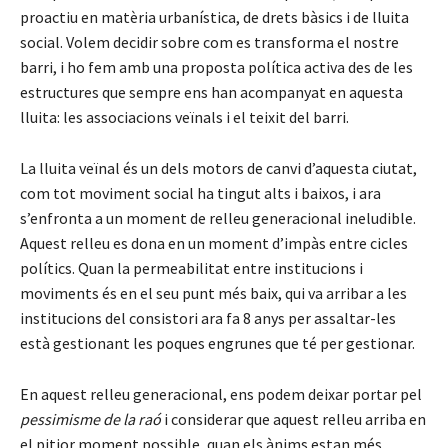
proactiu en matèria urbanística, de drets bàsics i de lluita
social. Volem decidir sobre com es transforma el nostre
barri, i ho fem amb una proposta política activa des de les
estructures que sempre ens han acompanyat en aquesta
lluita: les associacions veïnals i el teixit del barri.
La lluita veïnal és un dels motors de canvi d’aquesta ciutat,
com tot moviment social ha tingut alts i baixos, i ara
s’enfronta a un moment de relleu generacional ineludible.
Aquest relleu es dona en un moment d’impàs entre cicles
polítics. Quan la permeabilitat entre institucions i
moviments és en el seu punt més baix, qui va arribar a les
institucions del consistori ara fa 8 anys per assaltar-les
està gestionant les poques engrunes que té per gestionar.
En aquest relleu generacional, ens podem deixar portar pel
pessimisme de la raó
i considerar que aquest relleu arriba en
el pitjor moment possible, quan els ànims estan més