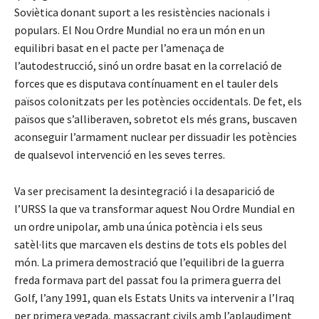
Soviètica donant suport a les resistències nacionals i
populars. El Nou Ordre Mundial no era un món en un
equilibri basat en el pacte per l’amenaça de
l’autodestrucció, sinó un ordre basat en la correlació de
forces que es disputava contínuament en el tauler dels
països colonitzats per les potències occidentals. De fet, els
països que s’alliberaven, sobretot els més grans, buscaven
aconseguir l’armament nuclear per dissuadir les potències
de qualsevol intervenció en les seves terres.
Va ser precisament la desintegració i la desaparició de
l’URSS la que va transformar aquest Nou Ordre Mundial en
un ordre unipolar, amb una única potència i els seus
satèl·lits que marcaven els destins de tots els pobles del
món. La primera demostració que l’equilibri de la guerra
freda formava part del passat fou la primera guerra del
Golf, l’any 1991, quan els Estats Units va intervenir a l’Iraq
per primera vegada, massacrant civils amb l’aplaudiment