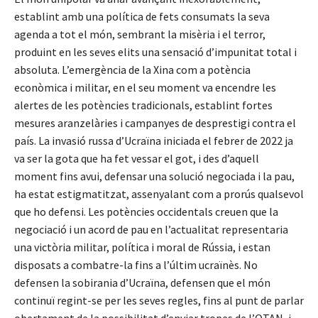
establint amb una política de fets consumats la seva
agenda a tot el món, sembrant la misèria i el terror,
produint en les seves elits una sensació d’impunitat total i
absoluta. L’emergència de la Xina com a potència
econòmica i militar, en el seu moment va encendre les
alertes de les potències tradicionals, establint fortes
mesures aranzelàries i campanyes de desprestigi contra el
país. La invasió russa d’Ucraïna iniciada el febrer de 2022 ja
va ser la gota que ha fet vessar el got, i des d’aquell
moment fins avui, defensar una solució negociada i la pau,
ha estat estigmatitzat, assenyalant com a prorús qualsevol
que ho defensi. Les potències occidentals creuen que la
negociació i un acord de pau en l’actualitat representaria
una victòria militar, política i moral de Rússia, i estan
disposats a combatre-la fins a l’últim ucraïnès. No
defensen la sobirania d’Ucraïna, defensen que el món
continuï regint-se per les seves regles, fins al punt de parlar