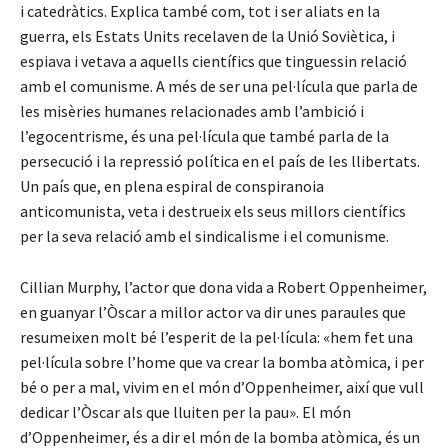
i catedràtics. Explica també com, tot i ser aliats en la
guerra, els Estats Units recelaven de la Unió Soviètica, i
espiava i vetava a aquells científics que tinguessin relació
amb el comunisme. A més de ser una pel·lícula que parla de
les misèries humanes relacionades amb l’ambició i
l’egocentrisme, és una pel·lícula que també parla de la
persecució i la repressió política en el país de les llibertats.
Un país que, en plena espiral de conspiranoia
anticomunista, veta i destrueix els seus millors científics
per la seva relació amb el sindicalisme i el comunisme.
Cillian Murphy, l’actor que dona vida a Robert Oppenheimer,
en guanyar l’Òscar a millor actor va dir unes paraules que
resumeixen molt bé l’esperit de la pel·lícula: «hem fet una
pel·lícula sobre l’home que va crear la bomba atòmica, i per
bé o per a mal, vivim en el món d’Oppenheimer, així que vull
dedicar l’Òscar als que lluiten per la pau». El món
d’Oppenheimer, és a dir el món de la bomba atòmica, és un