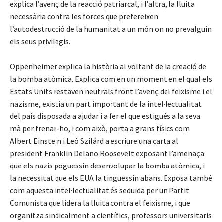
explica l’avenç de la reacció patriarcal, i l’altra, la lluita
necessària contra les forces que prefereixen
l’autodestrucció de la humanitat a un món on no prevalguin
els seus privilegis.
Oppenheimer explica la història al voltant de la creació de
la bomba atòmica. Explica com en un moment en el qual els
Estats Units restaven neutrals front l’avenç del feixisme i el
nazisme, existia un part important de la intel·lectualitat
del país disposada a ajudar i a fer el que estigués a la seva
mà per frenar-ho, i com això, porta a grans físics com
Albert Einstein i Leó Szilárd a escriure una carta al
president Franklin Delano Roosevelt exposant l’amenaça
que els nazis poguessin desenvolupar la bomba atòmica, i
la necessitat que els EUA la tinguessin abans. Exposa també
com aquesta intel·lectualitat és seduïda per un Partit
Comunista que lidera la lluita contra el feixisme, i que
organitza sindicalment a científics, professors universitaris