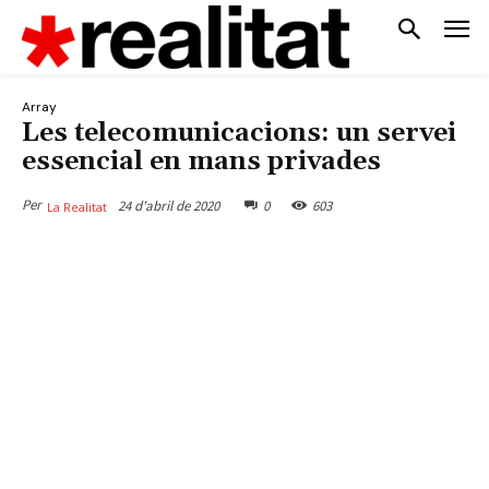
Array
Les telecomunicacions: un servei
essencial en mans privades
Per
24 d'abril de 2020
0
603
La Realitat