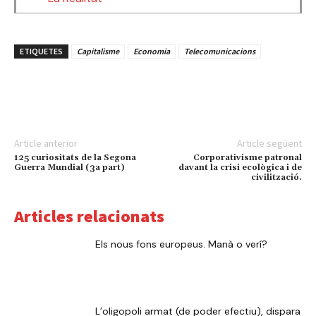
ETIQUETES
Capitalisme
Economia
Telecomunicacions
Article anterior
Article següent
125 curiositats de la Segona
Corporativisme patronal
Guerra Mundial (3a part)
davant la crisi ecològica i de
civilització.
Articles relacionats
Els nous fons europeus. Manà o verí?
L’oligopoli armat (de poder efectiu), dispara