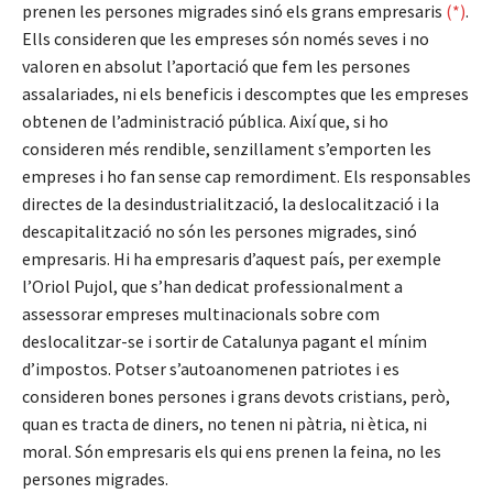
prenen les persones migrades sinó els grans empresaris
(*)
.
Ells consideren que les empreses són només seves i no
valoren en absolut l’aportació que fem les persones
assalariades, ni els beneficis i descomptes que les empreses
obtenen de l’administració pública. Així que, si ho
consideren més rendible, senzillament s’emporten les
empreses i ho fan sense cap remordiment. Els responsables
directes de la desindustrialització, la deslocalització i la
descapitalització no són les persones migrades, sinó
empresaris. Hi ha empresaris d’aquest país, per exemple
l’Oriol Pujol, que s’han dedicat professionalment a
assessorar empreses multinacionals sobre com
deslocalitzar-se i sortir de Catalunya pagant el mínim
d’impostos. Potser s’autoanomenen patriotes i es
consideren bones persones i grans devots cristians, però,
quan es tracta de diners, no tenen ni pàtria, ni ètica, ni
moral. Són empresaris els qui ens prenen la feina, no les
persones migrades.