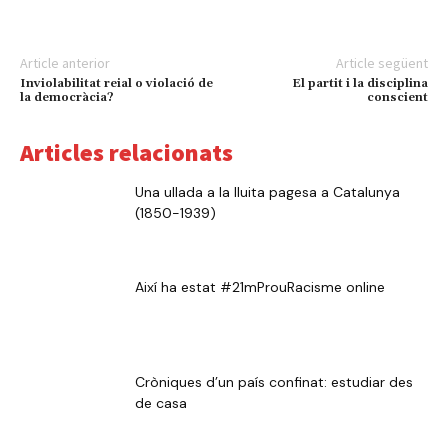
Article anterior
Article següent
Inviolabilitat reial o violació de
El partit i la disciplina
la democràcia?
conscient
Articles relacionats
Una ullada a la lluita pagesa a Catalunya
(1850-1939)
Així ha estat #21mProuRacisme online
Cròniques d’un país confinat: estudiar des
de casa