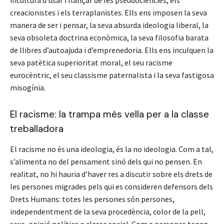
incultura d’usar i llançar de les pseudociències, els
creacionistes i els terraplanistes. Ells ens imposen la seva
manera de ser i pensar, la seva absurda ideologia liberal, la
seva obsoleta doctrina econòmica, la seva filosofia barata
de llibres d’autoajuda i d’emprenedoria. Ells ens inculquen la
seva patètica superioritat moral, el seu racisme
eurocèntric, el seu classisme paternalista i la seva fastigosa
misogínia.
El racisme: la trampa més vella per a la classe
treballadora
El racisme no és una ideologia, és la no ideologia. Com a tal,
s’alimenta no del pensament sinó dels qui no pensen. En
realitat, no hi hauria d’haver res a discutir sobre els drets de
les persones migrades pels qui es consideren defensors dels
Drets Humans: totes les persones són persones,
independentment de la seva procedència, color de la pell,