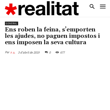
GENERAL
Ens roben la feina, s’emporten
les ajudes, no paguen impostos i
ens imposen la seva cultura
Per
3 d'abril de 2019
0
677
P.A.