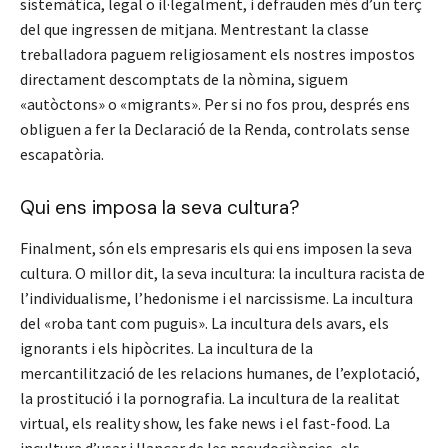
sistemàtica, legal o il·legalment, i defrauden més d’un terç
del que ingressen de mitjana. Mentrestant la classe
treballadora paguem religiosament els nostres impostos
directament descomptats de la nòmina, siguem
«autòctons» o «migrants». Per si no fos prou, després ens
obliguen a fer la Declaració de la Renda, controlats sense
escapatòria.
Qui ens imposa la seva cultura?
Finalment, són els empresaris els qui ens imposen la seva
cultura. O millor dit, la seva incultura: la incultura racista de
l’individualisme, l’hedonisme i el narcissisme. La incultura
del «roba tant com puguis». La incultura dels avars, els
ignorants i els hipòcrites. La incultura de la
mercantilització de les relacions humanes, de l’explotació,
la prostitució i la pornografia. La incultura de la realitat
virtual, els reality show, les fake news i el fast-food. La