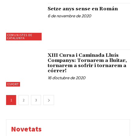
Setze anys sense en Román
6 de novembre de 2020
COMUNISTES DE
CATALUNYA
XIII Cursa i Caminada Lluís
Companys: Tornarem a lluitar,
tornarem a sofrir i tornarem a
córrer!
16 d'octubre de 2020
ESPORT
1
2
3
Novetats