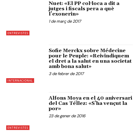
Nuet: «El PP col·loca a dit a
jutges i fiscals pera a què
l’exonerin»
1 de març de 2017
ENTREVISTES
Sofie Merckx sobre Médecine
pour le Peuple: «Reivindiquem
el dret a la salut en una societat
amb bona salut»
3 de febrer de 2017
INTERNACIONAL
Alfons Moya en el 40 aniversari
del Cas Téllez: «S’ha vençut la
por»
23 de gener de 2016
ENTREVISTES