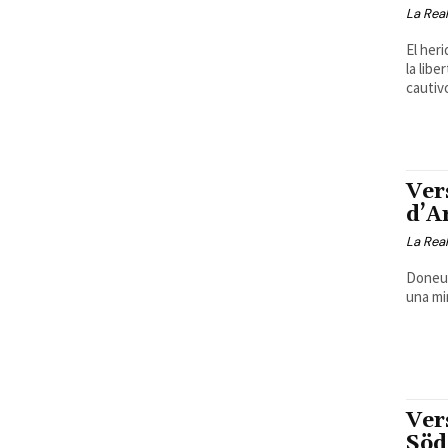
La Real
El heri
la lib
cautivo
Ver
d’A
La Real
Doneu-
una min
Ver
Söd