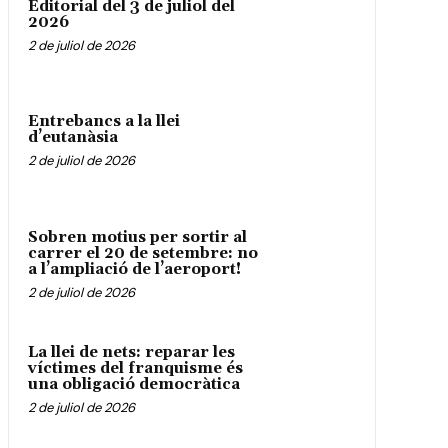
Editorial del 3 de juliol del
2026
2 de juliol de 2026
Entrebancs a la llei
d’eutanàsia
2 de juliol de 2026
Sobren motius per sortir al
carrer el 20 de setembre: no
a l’ampliació de l’aeroport!
2 de juliol de 2026
La llei de nets: reparar les
víctimes del franquisme és
una obligació democràtica
2 de juliol de 2026