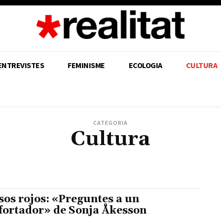
ENTREVISTES
FEMINISME
ECOLOGIA
CULTURA
CATEGORIA
Cultura
LTURA
DRETS HUMANS
ECOLOGIA
EDITORIALS
EDUCACIÓ
ENTREVISTES
ESPOR
IC
MOVIMENT OBRER
MOVIMENT POPULAR
MUNICIPALISME
REPUBLICANISME
sos rojos: «Preguntes a un
fortador» de Sonja Åkesson