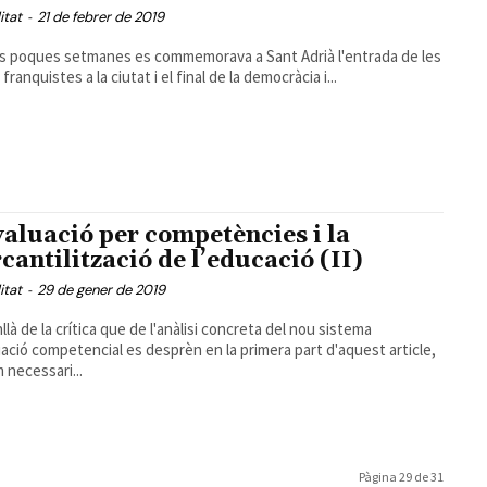
itat
-
21 de febrer de 2019
s poques setmanes es commemorava a Sant Adrià l'entrada de les
franquistes a la ciutat i el final de la democràcia i...
valuació per competències i la
cantilització de l’educació (II)
itat
-
29 de gener de 2019
là de la crítica que de l'anàlisi concreta del nou sistema
uació competencial es desprèn en la primera part d'aquest article,
 necessari...
Pàgina 29 de 31