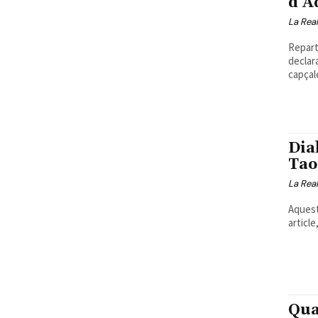
d’A
La Real
Repart
declar
capçale
Dial
Tao
La Real
Aquest 
article
Qua