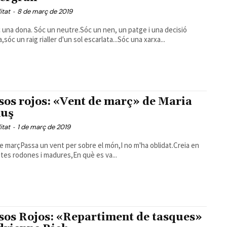
itat
-
8 de març de 2019
 una dona. Sóc un neutre.Sóc un nen, un patge i una decisió
,sóc un raig rialler d'un sol escarlata...Sóc una xarxa...
sos rojos: «Vent de març» de Maria
uş
itat
-
1 de març de 2019
e marçPassa un vent per sobre el món,I no m'ha oblidat.Creia en
uites rodones i madures,En què es va...
sos Rojos: «Repartiment de tasques»