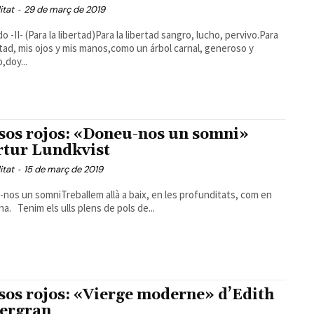
itat
-
29 de març de 2019
do -II- (Para la libertad)Para la libertad sangro, lucho, pervivo.Para
ertad, mis ojos y mis manos,como un árbol carnal, generoso y
,doy...
sos rojos: «Doneu-nos un somni»
rtur Lundkvist
itat
-
15 de març de 2019
nos un somniTreballem allà a baix, en les profunditats, com en
a. Tenim els ulls plens de pols de...
sos rojos: «Vierge moderne» d’Edith
ergran