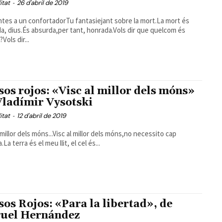
itat
-
26 d'abril de 2019
tes a un confortadorTu fantasiejant sobre la mort.La mort és
a, dius.És absurda,per tant, honrada.Vols dir que quelcom és
Vols dir...
sos rojos: «Visc al millor dels móns»
Vladímir Vysotski
itat
-
12 d'abril de 2019
 millor dels móns...Visc al millor dels móns,no necessito cap
.La terra és el meu llit, el cel és...
sos Rojos: «Para la libertad», de
uel Hernández