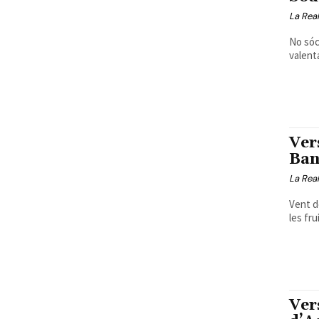
La Real
No sóc
valenta
Ver
Ban
La Real
Vent d
les fr
Ver