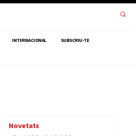
INTERNACIONAL
SUBSCRIU-TE
T
FEIXISME
FEMINISME
GENERAL
INTERNACIONAL
SALUT
SOBIRANIA
SOCIALISME
Novetats