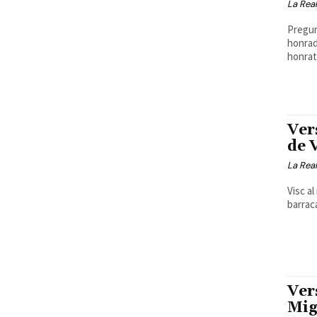
La Real
Pregun
honrad
honrat?
Ver
de 
La Real
Visc al
barraca
Ver
Mig