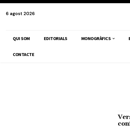
6 agost 2026
QUI SOM
EDITORIALS
MONOGRÀFICS
CONTACTE
BURGESIA
CIÈNCIA
COMUNISTES DE CATALUNYA
CU
MEMÒRIA HISTÒRICA
MONOGRÀF
Ver
con