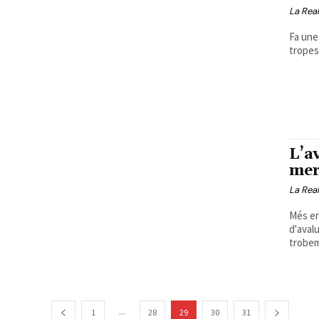
La Real
Fa une
tropes 
L’a
mer
La Real
Més enl
d'aval
trobem
...
1
28
29
30
31