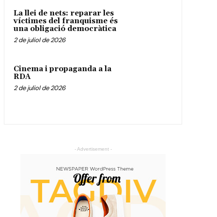
La llei de nets: reparar les
víctimes del franquisme és
una obligació democràtica
2 de juliol de 2026
Cinema i propaganda a la
RDA
2 de juliol de 2026
- Advertisement -