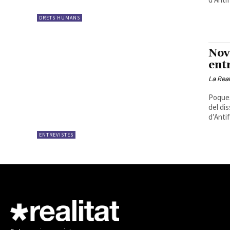
DRETS HUMANS
Nov
ent
La Real
Poques
del di
d’Antif
ENTREVISTES