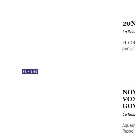
20N
La Real
EL CONTEXT DEL
per al 
FEIXISME
NO
VOX
GOV
La Real
Aquest
Passei