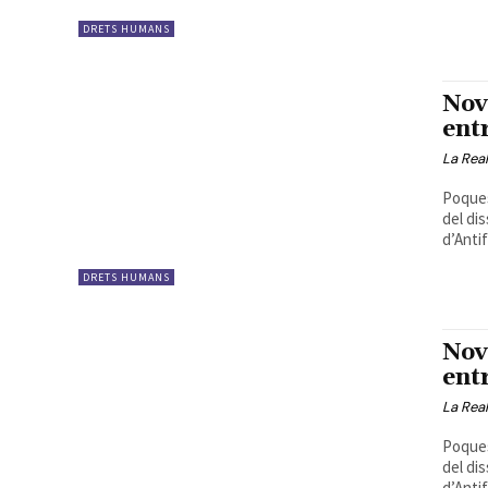
DRETS HUMANS
Nov
ent
La Real
Poques
del di
d’Antif
DRETS HUMANS
Nov
ent
La Real
Poques
del di
d’Antif