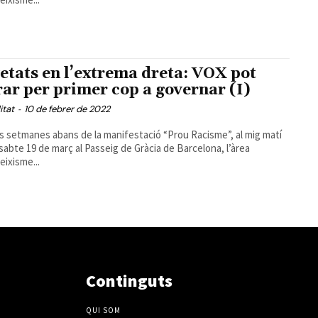
etats en l’extrema dreta: VOX pot
rar per primer cop a governar (I)
itat
-
10 de febrer de 2022
 setmanes abans de la manifestació “Prou Racisme”, al mig matí
ssabte 19 de març al Passeig de Gràcia de Barcelona, l’àrea
eixisme...
Continguts
QUI SOM