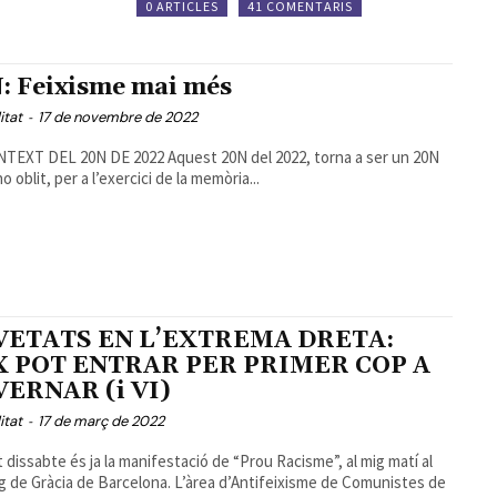
0 ARTICLES
41 COMENTARIS
: Feixisme mai més
itat
-
17 de novembre de 2022
 20N DE 2022 Aquest 20N del 2022, torna a ser un 20N
no oblit, per a l’exercici de la memòria...
VETATS EN L’EXTREMA DRETA:
 POT ENTRAR PER PRIMER COP A
ERNAR (i VI)
itat
-
17 de març de 2022
 dissabte és ja la manifestació de “Prou Racisme”, al mig matí al
g de Gràcia de Barcelona. L’àrea d’Antifeixisme de Comunistes de