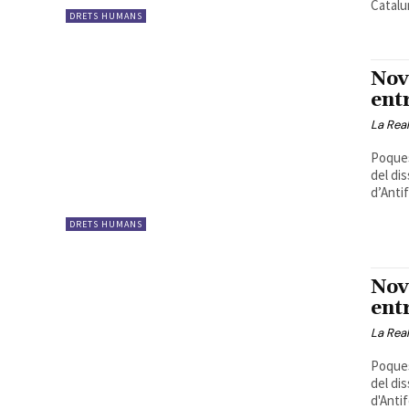
Catalun
DRETS HUMANS
Nov
ent
La Real
Poques
del di
d’Antif
DRETS HUMANS
Nov
ent
La Real
Poques
del di
d'Antif