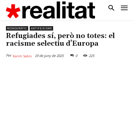
MONOGRÀFIC
ANTIFEIXISME
Refugiades sí, però no totes: el
racisme selectiu d’Europa
Per
19 de juny de 2025
0
225
Karim Sabni