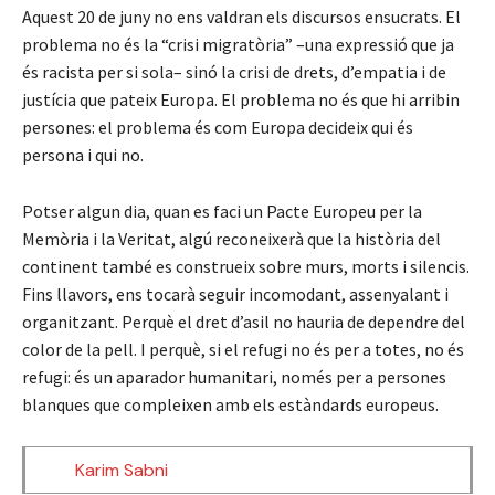
Aquest 20 de juny no ens valdran els discursos ensucrats. El
problema no és la “crisi migratòria” –una expressió que ja
és racista per si sola– sinó la crisi de drets, d’empatia i de
justícia que pateix Europa. El problema no és que hi arribin
persones: el problema és com Europa decideix qui és
persona i qui no.
Potser algun dia, quan es faci un Pacte Europeu per la
Memòria i la Veritat, algú reconeixerà que la història del
continent també es construeix sobre murs, morts i silencis.
Fins llavors, ens tocarà seguir incomodant, assenyalant i
organitzant. Perquè el dret d’asil no hauria de dependre del
color de la pell. I perquè, si el refugi no és per a totes, no és
refugi: és un aparador humanitari, només per a persones
blanques que compleixen amb els estàndards europeus.
Karim Sabni