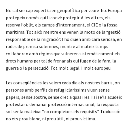
No cal ser cap expert/a en geopolítica per veure-ho: Europa
protegeix només qui li convé protegir. A les altres, els
reserva l’oblit, els camps d’internament, el CIE o la fossa
marítima. Tot això mentre ens venen la moto de la “gestió
responsable de la migració”. I ho diuen amb cara seriosa, en
rodes de premsa solemnes, mentre al mateix temps
col·laboren amb règims que vulneren sistemàticament els
drets humans per tal de frenar als qui fugen de la fam, la
guerra o la persecució. Tot molt legal. I molt europeu.
Les conseqüències les veiem cada dia als nostres barris, on
persones amb perfils de refugi claríssims viuen sense
papers, sense sostre, sense dret a quasi res. I si se’ls acudeix
protestar o demanar protecció internacional, la resposta
sol ser la mateixa: “no compleixes els requisits”. Traducció:
no ets prou blanc, ni prou útil, ni prou víctima.