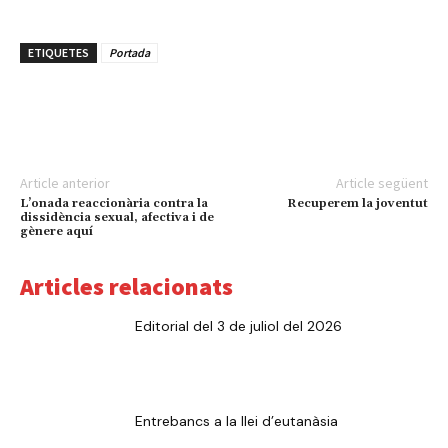
ETIQUETES
Portada
Article anterior
Article següent
L’onada reaccionària contra la
Recuperem la joventut
dissidència sexual, afectiva i de
gènere aquí
Articles relacionats
Editorial del 3 de juliol del 2026
Entrebancs a la llei d’eutanàsia