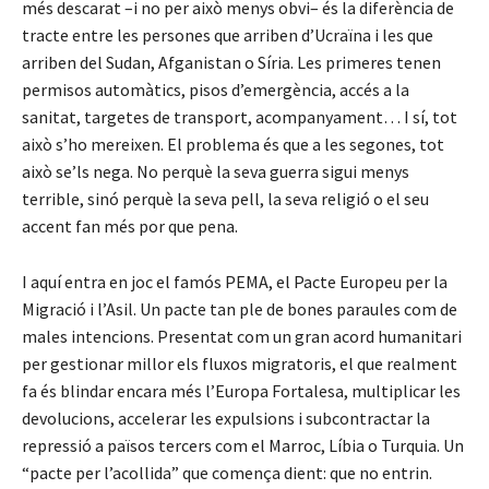
més descarat –i no per això menys obvi– és la diferència de
tracte entre les persones que arriben d’Ucraïna i les que
arriben del Sudan, Afganistan o Síria. Les primeres tenen
permisos automàtics, pisos d’emergència, accés a la
sanitat, targetes de transport, acompanyament… I sí, tot
això s’ho mereixen. El problema és que a les segones, tot
això se’ls nega. No perquè la seva guerra sigui menys
terrible, sinó perquè la seva pell, la seva religió o el seu
accent fan més por que pena.
I aquí entra en joc el famós PEMA, el Pacte Europeu per la
Migració i l’Asil. Un pacte tan ple de bones paraules com de
males intencions. Presentat com un gran acord humanitari
per gestionar millor els fluxos migratoris, el que realment
fa és blindar encara més l’Europa Fortalesa, multiplicar les
devolucions, accelerar les expulsions i subcontractar la
repressió a països tercers com el Marroc, Líbia o Turquia. Un
“pacte per l’acollida” que comença dient: que no entrin.