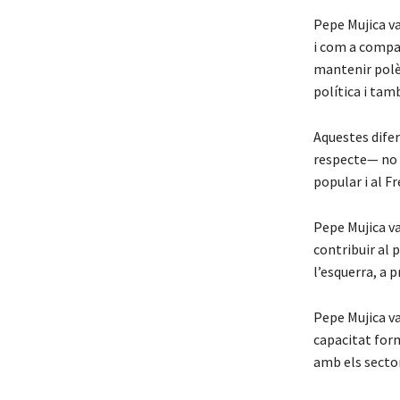
Pepe Mujica va
i com a compa
mantenir polèm
política i tam
Aquestes dife
respecte— no 
popular i al F
Pepe Mujica v
contribuir al 
l’esquerra, a 
Pepe Mujica v
capacitat for
amb els secto