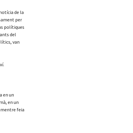
notícia de la
essament per
ns polítiques
ants del
ítics, van
xí.
.
da en un
 mà, en un
 mentre feia