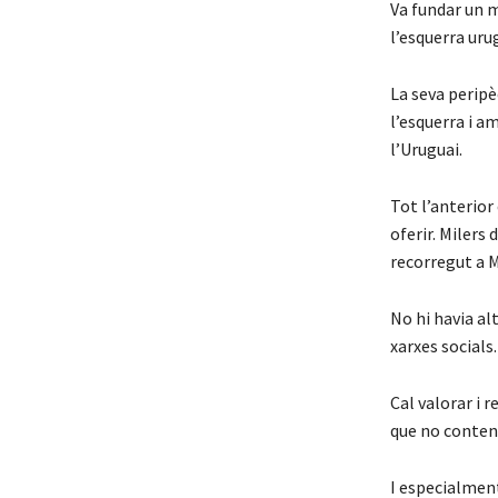
Va fundar un m
l’esquerra uru
La seva peripè
l’esquerra i a
l’Uruguai.
Tot l’anterior
oferir. Milers
recorregut a M
No hi havia al
xarxes socials.
Cal valorar i 
que no conteni
I especialment