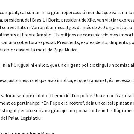
scomptat, cal sumar-hi la gran repercussió mundial que va tenir la 
a, president del Brasil, i Boric, president de Xile, van viatjar expr
l seu vetllatori. Van arribar missatges de més de 200 organitzacio
ontinents al Frente Amplio. Els mitjans de comunicació més import
icar una cobertura especial. Presidents, expresidents, dirigents pol
eu dolor davant la mort de Pepe Mujica.
 ni a l’Uruguai ni enlloc, que un dirigent polític tingui un comiat ai
seva justa mesura el que això implica, el que transmet, és necessari
i valorar sempre el dolor i l’emoció d’un poble. Una emoció arrela
ent de pertinença. “En Pepe era nostre”, deia un cartell pintat a
ostingut per una senyora gran que no podia contenir les llàgrimes
s del Palau Legislatiu.
car el company Pepe Mujica.