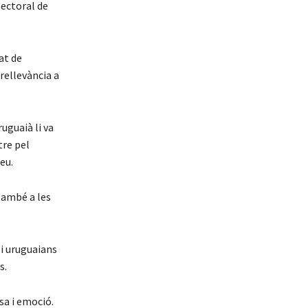
lectoral de
at de
 rellevància a
uguaià li va
tre pel
eu.
 també a les
 i uruguaians
s.
sa i emoció.