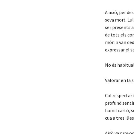
A això, per de
seva mort. Lul
ser presents a
de tots els c
món li van ded
expressar el s
No és habitual,
Valorar en la 
Cal respectar 
profund sentim
humil cartó, s
cua a tres ille
Això va provo