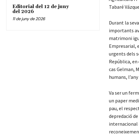
Editorial del 12 de juny
Tabaré Vázquez
del 2026
11 de juny de 2026
Durant la seva
importants ave
matrimoni igua
Empresarial, e
urgents dels s
República, en
cas Gelman, Mu
humans, l’any
Va ser un ferm
un paper medi
pau, el respec
depredació de 
internacional 
reconeixements