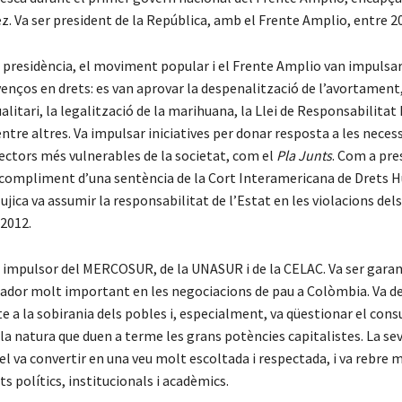
. Va ser president de la República, amb el Frente Amplio, entre 20
 presidència, el moviment popular i el Frente Amplio van impulsar
nços en drets: es van aprovar la despenalització de l’avortament,
litari, la legalització de la marihuana, la Llei de Responsabilitat
ntre altres. Va impulsar iniciatives per donar resposta a les nece
ectors més vulnerables de la societat, com el
Pla Junts
. Com a pre
 compliment d’una sentència de la Cort Interamericana de Drets 
jica va assumir la responsabilitat de l’Estat en les violacions dels
 2012.
 impulsor del MERCOSUR, de la UNASUR i de la CELAC. Va ser garant
ador molt important en les negociacions de pau a Colòmbia. Va de
te a la sobirania dels pobles i, especialment, va qüestionar el con
la natura que duen a terme les grans potències capitalistes. La se
el va convertir en una veu molt escoltada i respectada, i va rebre 
 polítics, institucionals i acadèmics.