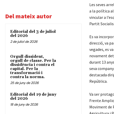
Les seves arre
a la política 
Del mateix autor
vincular a l’e
Partit Socialis
Editorial del 3 de juliol
del 2026
Es va incorpo
2 de juliol de 2026
direcció, va p
vegades, es v
novament deti
Orgull dissident,
orgull de classe. Per la
durant 13 anys
dissidència i contra el
seva companya 
capital. Per la
transformació i
destacada diri
contra la norma.
República.
25 de juny de 2026
Va ser protago
Editorial del 19 de juny
del 2026
Frente Amplio,
18 de juny de 2026
Moviment de Pa
Agricultura i 