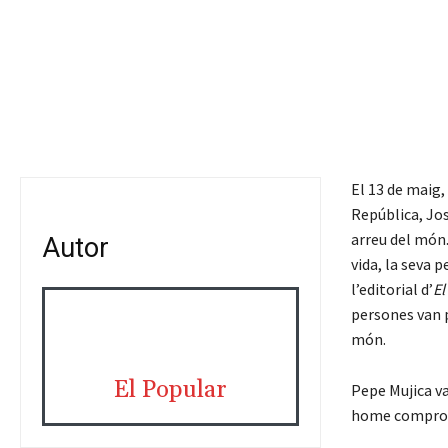
El 13 de maig,
República, Jos
arreu del món.
Autor
vida, la seva 
l’editorial d’
El
persones van p
món.
El Popular
Pepe Mujica va 
home compromè