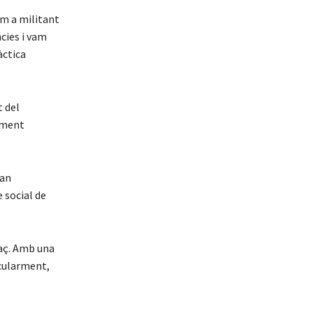
om a militant
cies i vam
àctica
t del
iment
van
 social de
raç. Amb una
icularment,