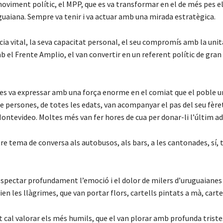
oviment polític, el MPP, que es va transformar en el de més pes e
guaiana. Sempre va tenir i va actuar amb una mirada estratègica.
cia vital, la seva capacitat personal, el seu compromís amb la unit
mb el Frente Amplio, el van convertir en un referent polític de gran
 es va expressar amb una força enorme en el comiat que el poble ur
 de persones, de totes les edats, van acompanyar el pas del seu fère
ontevideo. Moltes més van fer hores de cua per donar-li l’últim ad
tre tema de conversa als autobusos, als bars, a les cantonades, sí,
respectar profundament l’emoció i el dolor de milers d’uruguaianes
en les llàgrimes, que van portar flors, cartells pintats a mà, carte
 cal valorar els més humils, que el van plorar amb profunda triste