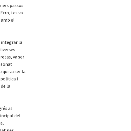
rimers passos
rro, i es va
t amb el
integrar la
 diverses
etas, va ser
resonat
 qui va ser la
política i
 de la
grés al
incipal del
a,
lat per