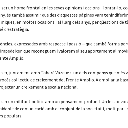
 ser un home frontal en les seves opinions i accions. Honrar-lo, c
ny, és també assumir que des d’aquestes pàgines vam tenir diferèn
iques, en moltes ocasions i al llarg dels anys, per qüestions de t
bé d’estratègia.
rències, expressades amb respecte i passió —que també forma par
impedeixen que reconeguem i valorem el seu aportament al mov
rente Amplio.
a ser, juntament amb Tabaré Vázquez, un dels companys que més 
procés col·lectiu de creixement del Frente Amplio. A ampliar la base
projectar un creixement a escala nacional.
a ser un militant polític amb un pensament profund. Un lector vo
midable de comunicació amb el conjunt de la societat i, molt part
rs populars.