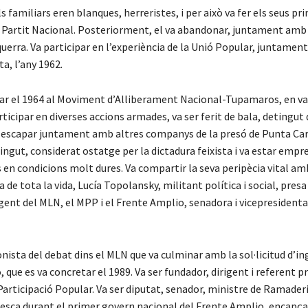
ls familiars eren blanques, herreristes, i per això va fer els seus p
al Partit Nacional. Posteriorment, el va abandonar, juntament amb E
squerra. Va participar en l’experiència de la Unió Popular, juntamen
ta, l’any 1962.
rar el 1964 al Moviment d’Alliberament Nacional-Tupamaros, en va 
articipar en diverses accions armades, va ser ferit de bala, detingut
a escapar juntament amb altres companys de la presó de Punta Carr
ngut, considerat ostatge per la dictadura feixista i va estar emp
 en condicions molt dures. Va compartir la seva peripècia vital amb
de tota la vida, Lucía Topolansky, militant política i social, presa 
gent del MLN, el MPP i el Frente Amplio, senadora i vicepresidenta
nista del debat dins el MLN que va culminar amb la sol·licitud d’in
 que es va concretar el 1989. Va ser fundador, dirigent i referent pr
rticipació Popular. Va ser diputat, senador, ministre de Ramaderi
Pesca durant el primer govern nacional del Frente Amplio, encapça