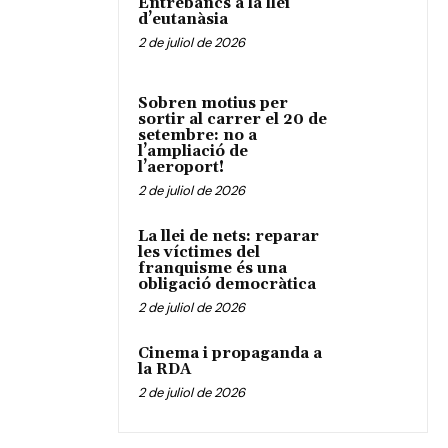
Entrebancs a la llei
d’eutanàsia
2 de juliol de 2026
Sobren motius per
sortir al carrer el 20 de
setembre: no a
l’ampliació de
l’aeroport!
2 de juliol de 2026
La llei de nets: reparar
les víctimes del
franquisme és una
obligació democràtica
2 de juliol de 2026
Cinema i propaganda a
la RDA
2 de juliol de 2026