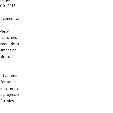
10 i 2015.
 i concretar
 el
 Penal
ssitats més
sident de la
Humans pel
 drets
 i va tenir
fensar la
sumisme i la
va projecció
múltiples