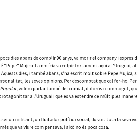
 pocs dies abans de complir 90 anys, va morir el company i expresid
é “Pepe” Mujica. La notícia va colpir fortament aquí a l’Uruguai, al
 Aquests dies, i també abans, s’ha escrit molt sobre Pepe Mujica, s
personalitat, les seves opinions. Per descomptat que cal fer-ho. Per
 Popular
, volem parlar també del comiat, dolorós i commogut, qu
rotagonitzar a l’Uruguai i que es va estendre de múltiples manere
ser un militant, un lluitador polític i social, durant tota la seva vi
s que va viure com pensava, i això no és poca cosa.