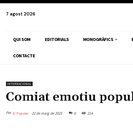
7 agost 2026
QUI SOM
EDITORIALS
MONOGRÀFICS
CONTACTE
INTERNACIONAL
Comiat emotiu popul
Per
22 de maig de 2025
0
214
El Popular