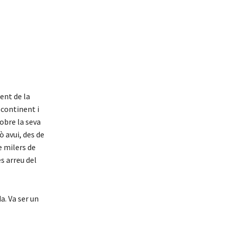
ent de la
 continent i
obre la seva
ò avui, des de
e milers de
s arreu del
da. Va ser un