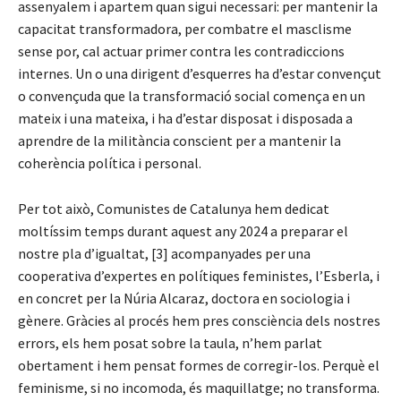
assenyalem i apartem quan sigui necessari: per mantenir la
capacitat transformadora, per combatre el masclisme
sense por, cal actuar primer contra les contradiccions
internes. Un o una dirigent d’esquerres ha d’estar convençut
o convençuda que la transformació social comença en un
mateix i una mateixa, i ha d’estar disposat i disposada a
aprendre de la militància conscient per a mantenir la
coherència política i personal.
Per tot això, Comunistes de Catalunya hem dedicat
moltíssim temps durant aquest any 2024 a preparar el
nostre pla d’igualtat, [3] acompanyades per una
cooperativa d’expertes en polítiques feministes, l’Esberla, i
en concret per la Núria Alcaraz, doctora en sociologia i
gènere. Gràcies al procés hem pres consciència dels nostres
errors, els hem posat sobre la taula, n’hem parlat
obertament i hem pensat formes de corregir-los. Perquè el
feminisme, si no incomoda, és maquillatge; no transforma.