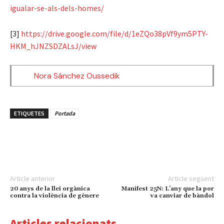
igualar-se-als-dels-homes/
[3]
https://drive.google.com/file/d/1eZQo38pVf9ym5PTY-
HKM_hJNZSDZALsJ/view
Nora Sánchez Oussedik
ETIQUETES
Portada
Article anterior
Article següent
20 anys de la llei orgànica
Manifest 25N: L’any que la por
contra la violència de gènere
va canviar de bàndol
Articles relacionats