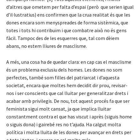
d’altres que ometem per falta d’espai (però que serien igual
d’il·lustratius) ens confirmen que la crua realitat és que les
dones encara som menyspreades de forma sistèmica, que
totes i tots hi contribuïm i que combatre això no és gens
fàcil. Tampoc des de les esquerres que, tal com dèiem
abans, no estem lliures de masclisme.
A més, una cosa ha de quedar clara: en cap cas el masclisme
és un problema exclusiu dels homes. Les dones no som
perfectes, també som filles del patriarcat i d’aquesta
societat, encara que moltes hem decidit dir prou, revisar-
nos i ser conscients que cal lluitar per generalitzar drets i
acabar amb privilegis. De nou, tot aquest procés fa que ser
feminista sigui molt cansat, ja que implica lluitar
constantment contra el que has viscut i après (siguis home
o siguis dona) i gairebé res no t’ajuda. Ha calgut molta
política i molta lluita de les dones per avançar en drets per