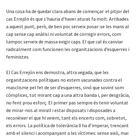
Una cosa ha de quedar clara abans de començar: el pitjor del
cas Errejón és que s’hauria d’haver aturat fa molt. Arribades
a aquest punt, però, de ben poc serveix posar-se les mans al
cap sense cap anàlisi ni voluntat de corregir errors, com
tampoc serveix de massa exigir caps. El que cal és canviar
radicalment com funcionen les organitzacions d’esquerres i
feministes.
El Cas Errejón ens demostra, altra vegada, que les
organitzacions polítiques no estem vacunades contra el
masclisme pel fet de ser d’esquerres, sinó que sovint som
còmplices, tot mirant cap a una altra banda i, per desgràcia,
no fent prou esforç. El primer pas sempre és tenir voluntat
de mirar-nos al mirall i estar disposats i disposades a
reconèixer el que hi veiem, tant els encerts com, sobretot,
els errors. La política de tolerància 0 ha d’imperar, trencant
amb el silenci i acompanyant a les víctimes: sense això, mai