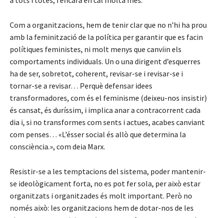
a tots i totes, i encara en cal molta més.
Com a organitzacions, hem de tenir clar que no n’hi ha prou
amb la feminització de la política per garantir que es facin
polítiques feministes, ni molt menys que canviïn els
comportaments individuals. Un o una dirigent d’esquerres
ha de ser, sobretot, coherent, revisar-se i revisar-se i
tornar-se a revisar… Perquè defensar idees
transformadores, com és el feminisme (deixeu-nos insistir)
és cansat, és duríssim, i implica anar a contracorrent cada
dia i, si no transformes com sents i actues, acabes canviant
com penses… «L’ésser social és allò que determina la
consciència.», com deia Marx.
Resistir-se a les temptacions del sistema, poder mantenir-
se ideològicament forta, no es pot fer sola, per això estar
organitzats i organitzades és molt important. Però no
només això: les organitzacions hem de dotar-nos de les