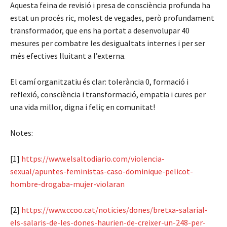
Aquesta feina de revisió i presa de consciència profunda ha
estat un procés ric, molest de vegades, però profundament
transformador, que ens ha portat a desenvolupar 40
mesures per combatre les desigualtats internes i per ser
més efectives lluitant a l’externa.
El camí organitzatiu és clar: tolerància 0, formació i
reflexió, consciència i transformació, empatia i cures per
una vida millor, digna i feliç en comunitat!
Notes:
[1]
https://www.elsaltodiario.com/violencia-
sexual/apuntes-feministas-caso-dominique-pelicot-
hombre-drogaba-mujer-violaran
[2]
https://www.ccoo.cat/noticies/dones/bretxa-salarial-
els-salaris-de-les-dones-haurien-de-creixer-un-248-per-