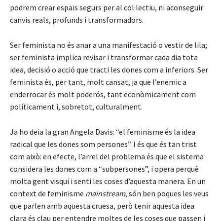
podrem crear espais segurs per al col·lectiu, ni aconseguir
canvis reals, profunds i transformadors.
Ser feminista no és anar a una manifestació o vestir de lila;
ser feminista implica revisar i transformar cada dia tota
idea, decisió o acció que tracti les dones com a inferiors. Ser
feminista és, per tant, molt cansat, ja que l’enemic a
enderrocar és molt poderós, tant econòmicament com
políticament i, sobretot, culturalment.
Ja ho deia la gran Angela Davis: “el feminisme és la idea
radical que les dones som persones”. I és que és tan trist
com això: en efecte, l’arrel del problema és que el sistema
considera les dones com a “subpersones”, i opera perquè
molta gent visqui i senti les coses d’aquesta manera. En un
context de feminisme
mainstream
, són ben poques les veus
que parlen amb aquesta cruesa, però tenir aquesta idea
clara és clau per entendre moltes de les coses que passen i