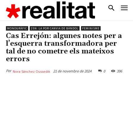
MONOGRÀFIC
25N: LA POR CANVIA DE BÀNDOL
FEMINISME
Cas Errejón: algunes notes per a
l’esquerra transformadora per
tal de no cometre els mateixos
errors
Per
21 de novembre de 2024
0
396
Nora Sánchez Oussedik