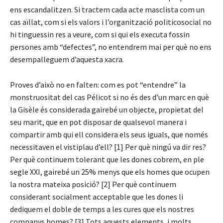
ens escandalitzen. Si tractem cada acte masclista com un
cas aïllat, com si els valors i l’organització politicosocial no
hi tinguessin res a veure, com si qui els executa fossin
persones amb “defectes”, no entendrem mai per què no ens
desempalleguem d’aquesta xacra.
Proves d’això no en falten: com es pot “entendre” la
monstruositat del cas Pélicot si no és des d’un marc en què
la Gisèle és considerada gairebé un objecte, propietat del
seu marit, que en pot disposar de qualsevol manera i
compartir amb qui ell considera els seus iguals, que només
necessitaven el vistiplau d’ell? [1] Per què ningú va dir res?
Per què continuem tolerant que les dones cobrem, en ple
segle XXI, gairebé un 25% menys que els homes que ocupen
la nostra mateixa posició? [2] Per què continuem
considerant socialment acceptable que les dones li
dediquem el doble de temps a les cures que els nostres
companys homes? [3] Tots aquests elements, i molts