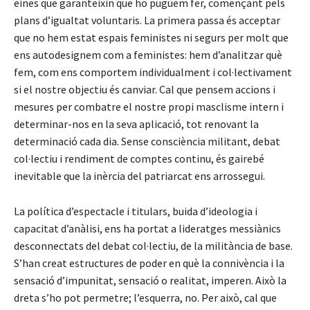
eines que garanteixin que ho puguem fer, començant pels
plans d’igualtat voluntaris. La primera passa és acceptar
que no hem estat espais feministes ni segurs per molt que
ens autodesignem com a feministes: hem d’analitzar què
fem, com ens comportem individualment i col·lectivament
si el nostre objectiu és canviar. Cal que pensem accions i
mesures per combatre el nostre propi masclisme intern i
determinar-nos en la seva aplicació, tot renovant la
determinació cada dia. Sense consciència militant, debat
col·lectiu i rendiment de comptes continu, és gairebé
inevitable que la inèrcia del patriarcat ens arrossegui.
La política d’espectacle i titulars, buida d’ideologia i
capacitat d’anàlisi, ens ha portat a lideratges messiànics
desconnectats del debat col·lectiu, de la militància de base.
S’han creat estructures de poder en què la connivència i la
sensació d’impunitat, sensació o realitat, imperen. Això la
dreta s’ho pot permetre; l’esquerra, no. Per això, cal que