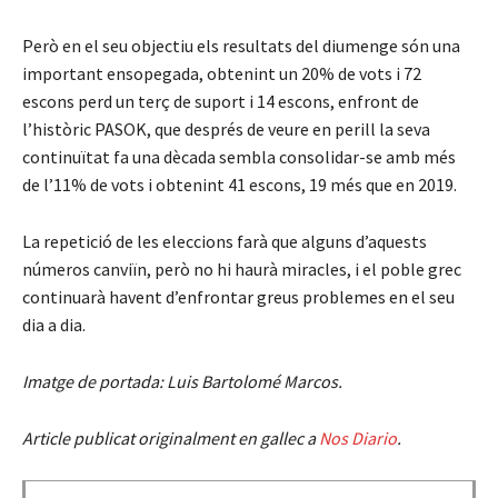
Però en el seu objectiu els resultats del diumenge són una
important ensopegada, obtenint un 20% de vots i 72
escons perd un terç de suport i 14 escons, enfront de
l’històric PASOK, que després de veure en perill la seva
continuïtat fa una dècada sembla consolidar-se amb més
de l’11% de vots i obtenint 41 escons, 19 més que en 2019.
La repetició de les eleccions farà que alguns d’aquests
números canviïn, però no hi haurà miracles, i el poble grec
continuarà havent d’enfrontar greus problemes en el seu
dia a dia.
Imatge de portada: Luis Bartolomé Marcos.
Article publicat originalment en gallec a
Nos Diario
.