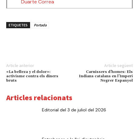
Duarte Correa
ETIQUETES
Portada
Article anterior
Article següent
«La belleza y el dolor»:
Carnissers d’homes: Els
activisme contra els diners
Indians catalans en l’Imperi
bruts
Negrer Espanyol
Articles relacionats
Editorial del 3 de juliol del 2026