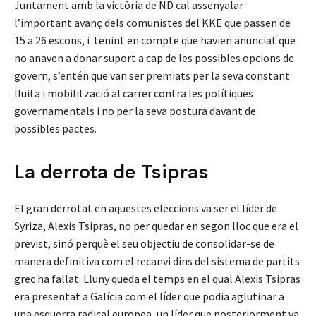
Juntament amb la victòria de ND cal assenyalar
l’important avanç dels comunistes del KKE que passen de
15 a 26 escons, i tenint en compte que havien anunciat que
no anaven a donar suport a cap de les possibles opcions de
govern, s’entén que van ser premiats per la seva constant
lluita i mobilització al carrer contra les polítiques
governamentals i no per la seva postura davant de
possibles pactes.
La derrota de Tsipras
El gran derrotat en aquestes eleccions va ser el líder de
Syriza, Alexis Tsipras, no per quedar en segon lloc que era el
previst, sinó perquè el seu objectiu de consolidar-se de
manera definitiva com el recanvi dins del sistema de partits
grec ha fallat. Lluny queda el temps en el qual Alexis Tsipras
era presentat a Galícia com el líder que podia aglutinar a
una esquerra radical europea, un líder que posteriorment va