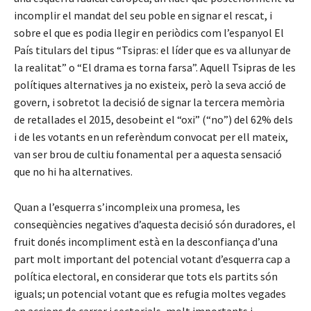
incomplir el mandat del seu poble en signar el rescat, i
sobre el que es podia llegir en periòdics com l’espanyol El
País titulars del tipus “Tsipras: el líder que es va allunyar de
la realitat” o “El drama es torna farsa”. Aquell Tsipras de les
polítiques alternatives ja no existeix, però la seva acció de
govern, i sobretot la decisió de signar la tercera memòria
de retallades el 2015, desobeint el “oxi” (“no”) del 62% dels
i de les votants en un referèndum convocat per ell mateix,
van ser brou de cultiu fonamental per a aquesta sensació
que no hi ha alternatives.
Quan a l’esquerra s’incompleix una promesa, les
conseqüències negatives d’aquesta decisió són duradores, el
fruit donés incompliment està en la desconfiança d’una
part molt important del potencial votant d’esquerra cap a
política electoral, en considerar que tots els partits són
iguals; un potencial votant que es refugia moltes vegades