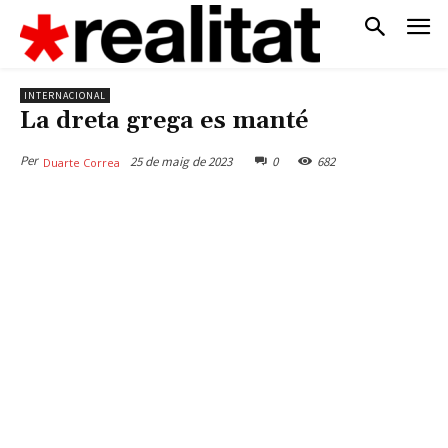
INTERNACIONAL
La dreta grega es manté
Per
25 de maig de 2023
0
682
Duarte Correa