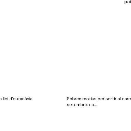
paí
 llei d’eutanàsia
Sobren motius per sortir al carr
setembre: no...