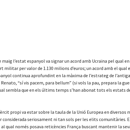
de maig l’estat espanyol va signar un acord amb Ucraïna pel qual e
rt militar per valor de 1.130 milions d’euros; un acord amb el qual 
panyol continua aprofundint en la màxima de l’estrateg de l’anti
 Renato, “sí vis pacem, para bellum” (si vols la pau, prepara la gue
al sembla que en els últims temps s’han abonat tots els estats d
xèrcit propi va estar sobre la taula de la Unió Europea en diverso
r considerada seriosament ni tan sols per les elits comunitàries.
, al qual només posava reticències França buscant mantenir la sev