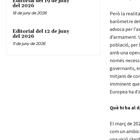
Editorial del 19 de juny
del 2026
18 de juny de 2026
Però la realit
baròmetre del
advoca per l’
Editorial del 12 de juny
del 2026
d’armament. Un
11 de juny de 2026
població, per 
amb una operac
només necessi
governants, es
mitjans de com
imminent que j
Europea ha d’
Què hi ha al 
El març de 20
com un ambició
una visió ràpi