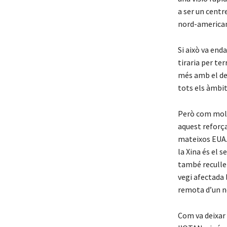
a ser un centr
nord-america
Si això va end
tiraria per te
més amb el de
tots els àmbit
Però com molt
aquest reforç
mateixos EUA. 
la Xina és el 
també recullen
vegi afectada 
remota d’un no
Com va deixar 