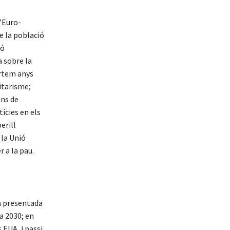
l’Euro-
e la població
ió
a sobre la
ortem anys
itarisme;
ons de
ícies en els
erill
 la Unió
 a la pau.
a presentada
 a 2030; en
 EUA, i passi