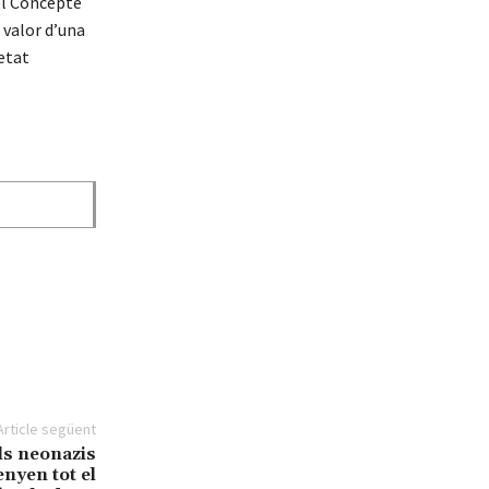
 el Concepte
 valor d’una
etat
Article següent
ls neonazis
nyen tot el