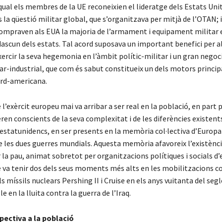
qual els membres de la UE reconeixien el lideratge dels Estats Unit
 la qüestió militar global, que s’organitzava per mitjà de l’OTAN; 
ompraven als EUA la majoria de l’armament i equipament militar
dascun dels estats. Tal acord suposava un important benefici per a
xercir la seva hegemonia en l’àmbit polític-militar i un gran negoci
r-industrial, que com és sabut constitueix un dels motors princip
rd-americana.
 l’exèrcit europeu mai va arribar a ser real en la població, en part 
 eren conscients de la seva complexitat i de les diferències existent
 estatunidencs, en ser presents en la memòria col·lectiva d’Europa
e les dues guerres mundials. Aquesta memòria afavoreix l’existènci
a pau, animat sobretot per organitzacions polítiques i socials d’
va tenir dos dels seus moments més alts en les mobilitzacions co
ls míssils nuclears Pershing II i Cruise en els anys vuitanta del segl
le en la lluita contra la guerra de l’Iraq.
pectiva a la població