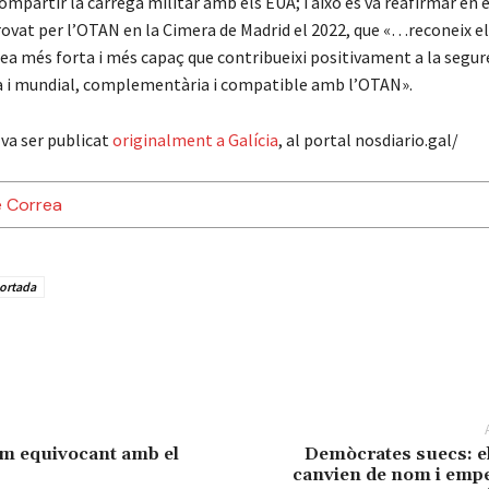
ompartir la càrrega militar amb els EUA; i això es va reafirmar en
ovat per l’OTAN en la Cimera de Madrid el 2022, que «…reconeix el
ea més forta i més capaç que contribueixi positivament a la segur
a i mundial, complementària i compatible amb l’OTAN».
 va ser publicat
originalment a Galícia
, al portal nosdiario.gal/
e Correa
ortada
tem equivocant amb el
Demòcrates suecs: e
canvien de nom i empe