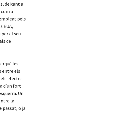
s, deixant a
i com a
 empleat pels
ls EUA,
 per al seu
als de
perquè les
s entre els
 els efectes
a d’un fort
esquerra. Un
ntra la
e passat, o ja