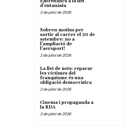
Entrebancs a la llei
d’eutanàsia
2 de juliol de 2026
Sobren motius per
sortir al carrer el 20 de
setembre: no a
l’ampliació de
l’aeroport!
2 de juliol de 2026
La llei de nets: reparar
les víctimes del
franquisme és una
obligació democràtica
2 de juliol de 2026
Cinema i propaganda a
la RDA
2 de juliol de 2026