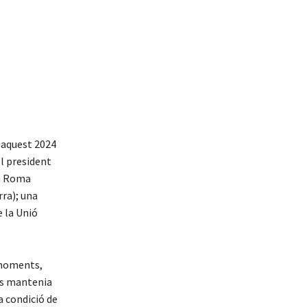
n aquest 2024
el president
ga Roma
rra); una
e la Unió
s moments,
 Es mantenia
a condició de