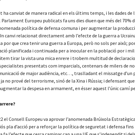
at ha canviat de manera radical en els últims temps, i les dades de 
 Parlament Europeu publicats fa uns dies diuen que més del 70% d
anomenada política de defensa comuna i per augmentar la producc
 canvi relacionat directament amb l’efecte de la guerra a Ucraïn
la por que crea tenir una guerra a Europa, però no sols per això; p
ió planificada i continuada per a inocular en la població por i mil
tem tirar la vista una mica enrere i trobem multitud de declaraci
pecialistes presentats com imparcials, centenars de milers de not
unicació de major audiència, etc…, traslladant el missatge d’un p
a no prové del terrorisme, sinó de la Xina i Rússia; i defensant que
augmentar la despesa en armament, en ésser aquest l’únic camí per
darrere?
22 el Consell Europeu va aprovar l’anomenada Brúixola Estratègic
s pla d’acció per a reforçar la política de seguretat i defensa fins
da fa l’efecte que cerca caminar cap a una UE que s’independitzi dels