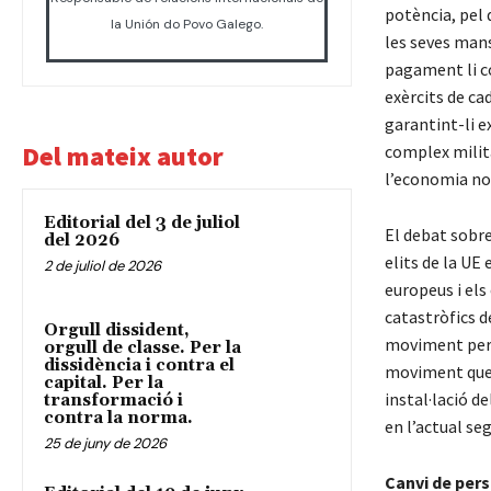
potència, pel 
la Unión do Povo Galego.
les seves mans
pagament li c
exèrcits de ca
garantint-li e
Del mateix autor
complex milita
l’economia no
Editorial del 3 de juliol
El debat sobre
del 2026
elits de la UE
2 de juliol de 2026
europeus i els
catastròfics d
Orgull dissident,
moviment per l
orgull de classe. Per la
dissidència i contra el
moviment que 
capital. Per la
instal·lació de
transformació i
contra la norma.
en l’actual seg
25 de juny de 2026
Canvi de pers