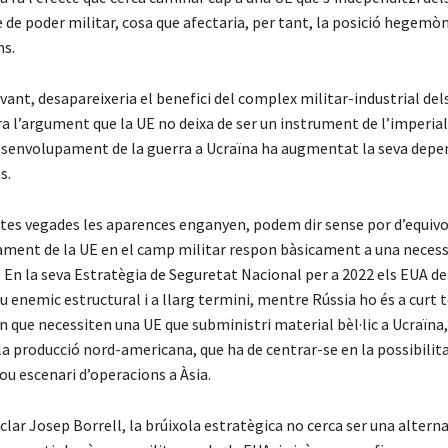
e de poder militar, cosa que afectaria, per tant, la posició hegemòn
ns.
avant, desapareixeria el benefici del complex militar-industrial dels
rra l’argument que la UE no deixa de ser un instrument de l’imperia
senvolupament de la guerra a Ucraïna ha augmentat la seva depe
s.
es vegades les aparences enganyen, podem dir sense por d’equiv
ament de la UE en el camp militar respon bàsicament a una necess
En la seva Estratègia de Seguretat Nacional per a 2022 els EUA de
seu enemic estructural i a llarg termini, mentre Rússia ho és a curt t
 que necessiten una UE que subministri material bèl·lic a Ucraïna,
la producció nord-americana, que ha de centrar-se en la possibilit
u escenari d’operacions a Àsia.
clar Josep Borrell, la brúixola estratègica no cerca ser una alterna