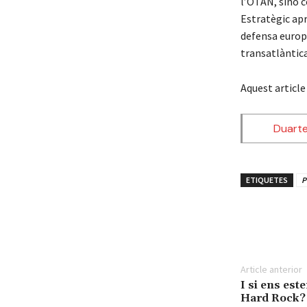
l’OTAN, sinó c
Estratègic apr
defensa europ
transatlàntic
Aquest article
Duart
ETIQUETES
P
Share
Article anterior
I si ens es
Hard Rock?