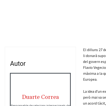
El dilluns 27 
li donarà supo
del govern es
Autor
Flavio Vegecio
màxima a la qu
Europea.
La idea d’un e
Duarte Correa
però mai va se
un acord tàcit
Responsable de relacions internacionals de