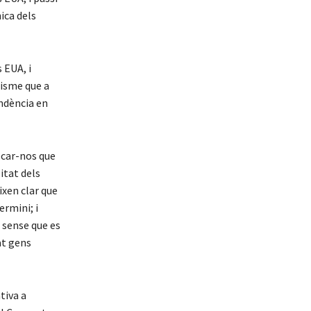
ica dels
 EUA, i
lisme que a
ndència en
ocar-nos que
itat dels
ixen clar que
ermini; i
 sense que es
at gens
tiva a