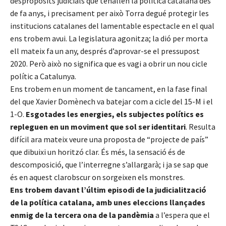
despropòsits judicials que tenallen la política catalana des
de fa anys, i precisament per això Torra degué protegir les
institucions catalanes del lamentable espectacle en el qual
ens trobem avui. La legislatura agonitza; la dió per morta
ell mateix fa un any, després d’aprovar-se el pressupost
2020. Però això no significa que es vagi a obrir un nou cicle
polític a Catalunya.
Ens trobem en un moment de tancament, en la fase final
del que Xavier Domènech va batejar com a cicle del 15-M i el
1-O.
Esgotades les energies, els subjectes polítics es
repleguen en un moviment que sol ser identitari
. Resulta
difícil ara mateix veure una proposta de “projecte de país”
que dibuixi un horitzó clar. És més, la sensació és de
descomposició, que l’interregne s’allargarà; i ja se sap que
és en aquest clarobscur on sorgeixen els monstres.
Ens trobem davant l’últim episodi de la judicialització
de la política catalana, amb unes eleccions llançades
enmig de la tercera ona de la pandèmia
a l’espera que el