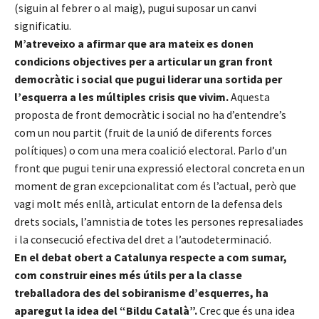
(siguin al febrer o al maig), pugui suposar un canvi
significatiu.
M’atreveixo a afirmar que ara mateix es donen
condicions objectives per a articular un gran front
democràtic i social que pugui liderar una sortida per
l’esquerra a les múltiples crisis que vivim.
Aquesta
proposta de front democràtic i social no ha d’entendre’s
com un nou partit (fruit de la unió de diferents forces
polítiques) o com una mera coalició electoral. Parlo d’un
front que pugui tenir una expressió electoral concreta en un
moment de gran excepcionalitat com és l’actual, però que
vagi molt més enllà, articulat entorn de la defensa dels
drets socials, l’amnistia de totes les persones represaliades
i la consecució efectiva del dret a l’autodeterminació.
En el debat obert a Catalunya respecte a com sumar,
com construir eines més útils per a la classe
treballadora des del sobiranisme d’esquerres, ha
aparegut la idea del “Bildu Català”.
Crec que és una idea