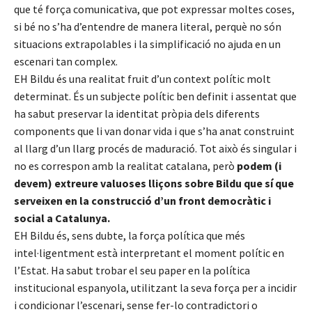
que té força comunicativa, que pot expressar moltes coses,
si bé no s’ha d’entendre de manera literal, perquè no són
situacions extrapolables i la simplificació no ajuda en un
escenari tan complex.
EH Bildu és una realitat fruit d’un context polític molt
determinat. És un subjecte polític ben definit i assentat que
ha sabut preservar la identitat pròpia dels diferents
components que li van donar vida i que s’ha anat construint
al llarg d’un llarg procés de maduració. Tot això és singular i
no es correspon amb la realitat catalana, però
podem (i
devem) extreure valuoses lliçons sobre Bildu que sí que
serveixen en la construcció d’un front democràtic i
social a Catalunya.
EH Bildu és, sens dubte, la força política que més
intel·ligentment està interpretant el moment polític en
l’Estat. Ha sabut trobar el seu paper en la política
institucional espanyola, utilitzant la seva força per a incidir
i condicionar l’escenari, sense fer-lo contradictori o