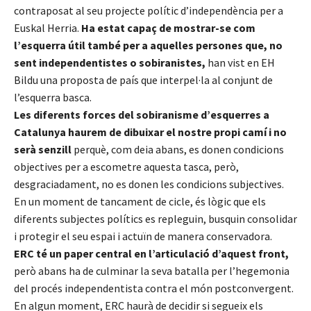
contraposat al seu projecte polític d’independència per a
Euskal Herria.
Ha estat capaç de mostrar-se com
l’esquerra útil també per a aquelles persones que, no
sent independentistes o sobiranistes,
han vist en EH
Bildu una proposta de país que interpel·la al conjunt de
l’esquerra basca.
Les diferents forces del sobiranisme d’esquerres a
Catalunya haurem de dibuixar el nostre propi camí i no
serà senzill
perquè, com deia abans, es donen condicions
objectives per a escometre aquesta tasca, però,
desgraciadament, no es donen les condicions subjectives.
En un moment de tancament de cicle, és lògic que els
diferents subjectes polítics es repleguin, busquin consolidar
i protegir el seu espai i actuïn de manera conservadora.
ERC té un paper central en l’articulació d’aquest front,
però abans ha de culminar la seva batalla per l’hegemonia
del procés independentista contra el món postconvergent.
En algun moment, ERC haurà de decidir si segueix els