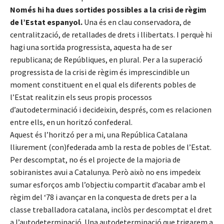
Només hi ha dues sortides possibles a la crisi de règim
de l’Estat espanyol.
Una és en clau conservadora, de
centralització, de retallades de drets i llibertats. I perquè hi
hagi una sortida progressista, aquesta ha de ser
republicana; de Repúbliques, en plural. Per a la superació
progressista de la crisi de règim és imprescindible un
moment constituent en el qual els diferents pobles de
l’Estat realitzin els seus propis processos
d’autodeterminació i decideixin, després, com es relacionen
entre ells, en un horitzó confederal.
Aquest és l’horitzó per a mi, una República Catalana
lliurement (con)federada amb la resta de pobles de l’Estat.
Per descomptat, no és el projecte de la majoria de
sobiranistes avui a Catalunya. Però això no ens impedeix
sumar esforços amb l’objectiu compartit d’acabar amb el
règim del ‘78 i avançar en la conquesta de drets per a la
classe treballadora catalana, inclòs per descomptat el dret
a l’autodeterminació. Una autodeterminació que trigarem a