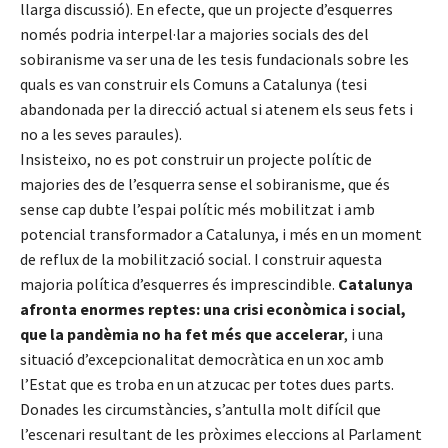
llarga discussió). En efecte, que un projecte d’esquerres
només podria interpel·lar a majories socials des del
sobiranisme va ser una de les tesis fundacionals sobre les
quals es van construir els Comuns a Catalunya (tesi
abandonada per la direcció actual si atenem els seus fets i
no a les seves paraules).
Insisteixo, no es pot construir un projecte polític de
majories des de l’esquerra sense el sobiranisme, que és
sense cap dubte l’espai polític més mobilitzat i amb
potencial transformador a Catalunya, i més en un moment
de reflux de la mobilització social. I construir aquesta
majoria política d’esquerres és imprescindible.
Catalunya
afronta enormes reptes: una crisi econòmica i social,
que la pandèmia no ha fet més que accelerar
, i una
situació d’excepcionalitat democràtica en un xoc amb
l’Estat que es troba en un atzucac per totes dues parts.
Donades les circumstàncies, s’antulla molt difícil que
l’escenari resultant de les pròximes eleccions al Parlament