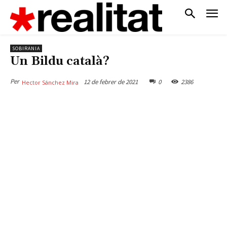
SOBIRANIA
Un Bildu català?
Per
12 de febrer de 2021
0
2386
Hector Sánchez Mira