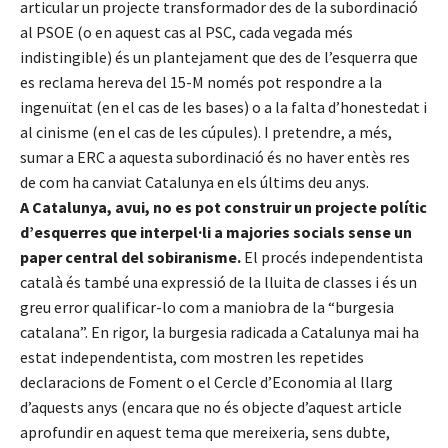
articular un projecte transformador des de la subordinació
al PSOE (o en aquest cas al PSC, cada vegada més
indistingible) és un plantejament que des de l’esquerra que
es reclama hereva del 15-M només pot respondre a la
ingenuïtat (en el cas de les bases) o a la falta d’honestedat i
al cinisme (en el cas de les cúpules). I pretendre, a més,
sumar a ERC a aquesta subordinació és no haver entès res
de com ha canviat Catalunya en els últims deu anys.
A Catalunya, avui, no es pot construir un projecte polític
d’esquerres que interpel·li a majories socials sense un
paper central del sobiranisme.
El procés independentista
català és també una expressió de la lluita de classes i és un
greu error qualificar-lo com a maniobra de la “burgesia
catalana”. En rigor, la burgesia radicada a Catalunya mai ha
estat independentista, com mostren les repetides
declaracions de Foment o el Cercle d’Economia al llarg
d’aquests anys (encara que no és objecte d’aquest article
aprofundir en aquest tema que mereixeria, sens dubte,