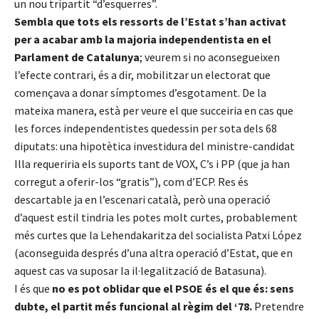
un nou tripartit “d’esquerres”.
Sembla que tots els ressorts de l’Estat s’han activat
per a acabar amb la majoria independentista en el
Parlament de Catalunya
; veurem si no aconsegueixen
l’efecte contrari, és a dir, mobilitzar un electorat que
començava a donar símptomes d’esgotament. De la
mateixa manera, està per veure el que succeiria en cas que
les forces independentistes quedessin per sota dels 68
diputats: una hipotètica investidura del ministre-candidat
Illa requeriria els suports tant de VOX, C’s i PP (que ja han
corregut a oferir-los “gratis”), com d’ECP. Res és
descartable ja en l’escenari català, però una operació
d’aquest estil tindria les potes molt curtes, probablement
més curtes que la Lehendakaritza del socialista Patxi López
(aconseguida després d’una altra operació d’Estat, que en
aquest cas va suposar la il·legalització de Batasuna).
I és que
no es pot oblidar que el PSOE és el que és: sens
dubte, el partit més funcional al règim del ‘78.
Pretendre