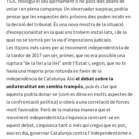
TSJC resolgui el seu ajornament o no pocs dies abans de
votar i en plena campanya. Un observador suspicaç podria
pensar que les enquestes dels pròxims dies poden incidir en
la decisió del tribunal. És una nova mostra de la situació
d’excepcionalitat en la qual ens trobem instal·lats, i de la
qual no se sortirà per la via d’imposicions judicials.
Les lliçons més cares per al moviment independentista de
la tardor de 2017 van ser, primer, que no era possible una
ruptura “de la llei a la llei” amb l’Estat i, segon, que no hi
havia una majoria prou rotunda en favor de la
independència de Catalunya. Així
el debat sobre la
unilateralitat em sembla trampós
, puix és clar que
aquesta podria donar-se (com es dóna en molts aspectes de
la confrontació política) si obeís a una correlació de forces
molt favorable. Però de la mateixa manera que el
moviment independentista s’equivoca centrant-se en
aquest debat, s’equivoca tant o més qui cregui que es pot,
avui en dia, governar Catalunya contra l’independentisme o