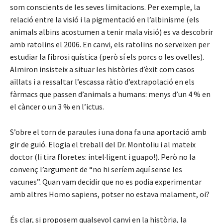
som conscients de les seves limitacions. Per exemple, la
relació entre la visió i la pigmentació en l’albinisme (els
animals albins acostumen a tenir mala visió) es va descobrir
amb ratolins el 2006. En canvi, els ratolins no serveixen per
estudiar la fibrosi quística (però sí els porcs o les ovelles).
Almiron insisteix a situar les històries d’èxit com casos
aïllats i a ressaltar l’escassa ràtio d’extrapolació en els
fàrmacs que passen d’animals a humans: menys d’un 4 % en
el càncer o un 3 % en l’ictus.
S’obre el torn de paraules i una dona fa una aportació amb
gir de guió. Elogia el treball del Dr. Montoliu i al mateix
doctor (li tira floretes: intel·ligent i guapo!). Però no la
convenç l’argument de “no hi seríem aquí sense les
vacunes”. Quan vam decidir que no es podia experimentar
amb altres Homo sapiens, potser no estava malament, oi?
És clar, si proposem qualsevol canvi en la història, la