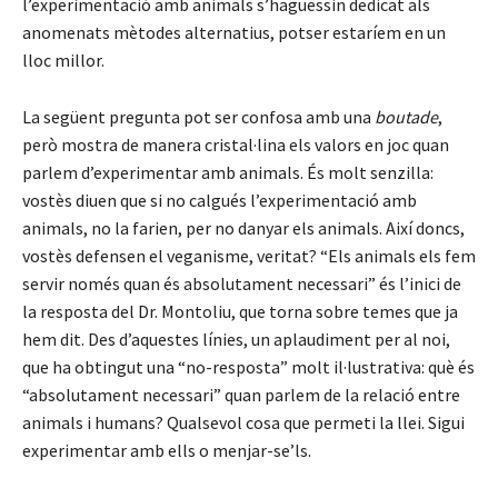
l’experimentació amb animals s’haguessin dedicat als
anomenats mètodes alternatius, potser estaríem en un
lloc millor.
La següent pregunta pot ser confosa amb una
boutade
,
però mostra de manera cristal·lina els valors en joc quan
parlem d’experimentar amb animals. És molt senzilla:
vostès diuen que si no calgués l’experimentació amb
animals, no la farien, per no danyar els animals. Així doncs,
vostès defensen el veganisme, veritat? “Els animals els fem
servir només quan és absolutament necessari” és l’inici de
la resposta del Dr. Montoliu, que torna sobre temes que ja
hem dit. Des d’aquestes línies, un aplaudiment per al noi,
que ha obtingut una “no-resposta” molt il·lustrativa: què és
“absolutament necessari” quan parlem de la relació entre
animals i humans? Qualsevol cosa que permeti la llei. Sigui
experimentar amb ells o menjar-se’ls.