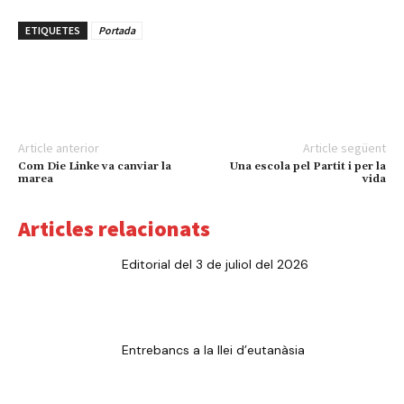
ETIQUETES
Portada
Article anterior
Article següent
Com Die Linke va canviar la
Una escola pel Partit i per la
marea
vida
Articles relacionats
Editorial del 3 de juliol del 2026
Entrebancs a la llei d’eutanàsia