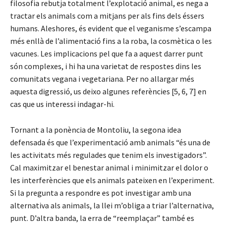
filosofia rebutja totalment l’explotació animal, es nega a
tractar els animals com a mitjans per als fins dels éssers
humans. Aleshores, és evident que el veganisme s’escampa
més enllà de l’alimentació fins a la roba, la cosmètica o les
vacunes. Les implicacions pel que fa a aquest darrer punt
són complexes, i hi ha una varietat de respostes dins les
comunitats vegana i vegetariana. Per no allargar més
aquesta digressió, us deixo algunes referències [5, 6, 7] en
cas que us interessi indagar-hi.
Tornant a la ponència de Montoliu, la segona idea
defensada és que l’experimentació amb animals “és una de
les activitats més regulades que tenim els investigadors”.
Cal maximitzar el benestar animal i minimitzar el dolor o
les interferències que els animals pateixen en l’experiment.
Si la pregunta a respondre es pot investigar amb una
alternativa als animals, la llei m’obliga a triar l’alternativa,
punt. D’altra banda, la erra de “reemplaçar” també es