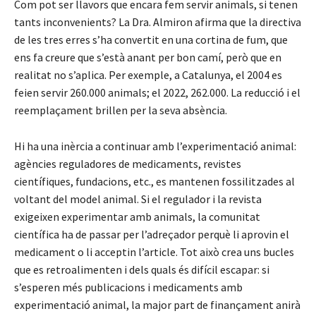
Com pot ser llavors que encara fem servir animals, si tenen
tants inconvenients? La Dra. Almiron afirma que la directiva
de les tres erres s’ha convertit en una cortina de fum, que
ens fa creure que s’està anant per bon camí, però que en
realitat no s’aplica. Per exemple, a Catalunya, el 2004 es
feien servir 260.000 animals; el 2022, 262.000. La reducció i el
reemplaçament brillen per la seva absència.
Hi ha una inèrcia a continuar amb l’experimentació animal:
agències reguladores de medicaments, revistes
científiques, fundacions, etc., es mantenen fossilitzades al
voltant del model animal. Si el regulador i la revista
exigeixen experimentar amb animals, la comunitat
científica ha de passar per l’adreçador perquè li aprovin el
medicament o li acceptin l’article. Tot això crea uns bucles
que es retroalimenten i dels quals és difícil escapar: si
s’esperen més publicacions i medicaments amb
experimentació animal, la major part de finançament anirà