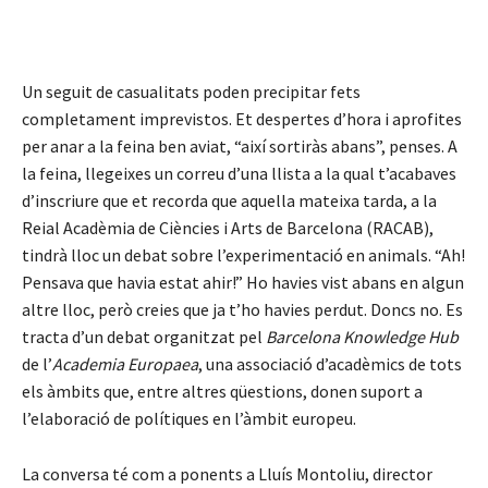
Un seguit de casualitats poden precipitar fets
completament imprevistos. Et despertes d’hora i aprofites
per anar a la feina ben aviat, “així sortiràs abans”, penses. A
la feina, llegeixes un correu d’una llista a la qual t’acabaves
d’inscriure que et recorda que aquella mateixa tarda, a la
Reial Acadèmia de Ciències i Arts de Barcelona (RACAB),
tindrà lloc un debat sobre l’experimentació en animals. “Ah!
Pensava que havia estat ahir!” Ho havies vist abans en algun
altre lloc, però creies que ja t’ho havies perdut. Doncs no. Es
tracta d’un debat organitzat pel
Barcelona Knowledge
Hub
de l’
Academia Europaea
, una associació d’acadèmics de tots
els àmbits que, entre altres qüestions, donen suport a
l’elaboració de polítiques en l’àmbit europeu.
La conversa té com a ponents a Lluís Montoliu, director