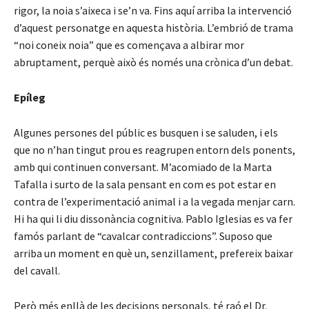
rigor, la noia s’aixeca i se’n va. Fins aquí arriba la intervenció
d’aquest personatge en aquesta història. L’embrió de trama
“noi coneix noia” que es començava a albirar mor
abruptament, perquè això és només una crònica d’un debat.
Epíleg
Algunes persones del públic es busquen i se saluden, i els
que no n’han tingut prou es reagrupen entorn dels ponents,
amb qui continuen conversant. M’acomiado de la Marta
Tafalla i surto de la sala pensant en com es pot estar en
contra de l’experimentació animal i a la vegada menjar carn.
Hi ha qui li diu dissonància cognitiva. Pablo Iglesias es va fer
famós parlant de “cavalcar contradiccions”. Suposo que
arriba un moment en què un, senzillament, prefereix baixar
del cavall.
Però més enllà de les decisions personals, té raó el Dr.