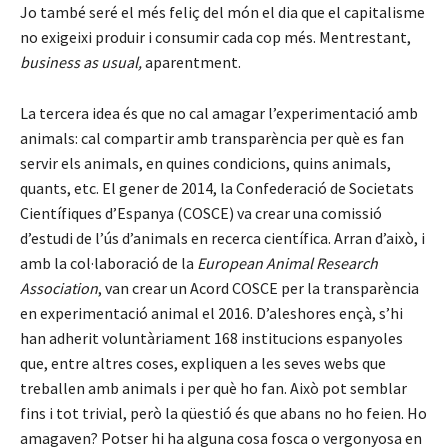
Jo també seré el més feliç del món el dia que el capitalisme
no exigeixi produir i consumir cada cop més. Mentrestant,
business as usual,
aparentment.
La tercera idea és que no cal amagar l’experimentació amb
animals: cal compartir amb transparència per què es fan
servir els animals, en quines condicions, quins animals,
quants, etc. El gener de 2014, la Confederació de Societats
Científiques d’Espanya (COSCE) va crear una comissió
d’estudi de l’ús d’animals en recerca científica. Arran d’això, i
amb la col·laboració de la
European Animal Research
Association
, van crear un Acord COSCE per la transparència
en experimentació animal el 2016. D’aleshores ençà, s’hi
han adherit voluntàriament 168 institucions espanyoles
que, entre altres coses, expliquen a les seves webs que
treballen amb animals i per què ho fan. Això pot semblar
fins i tot trivial, però la qüestió és que abans no ho feien. Ho
amagaven? Potser hi ha alguna cosa fosca o vergonyosa en