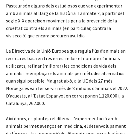
Pasteur són alguns dels estudiosos que van experimentar
amb animals al llarg de la història. Tanmateix, a partir del
segle XIX apareixen moviments per a la prevenció de la
crueltat contra els animals (en particular, contra la
vivisecció) que encara perduren avui dia.
La Directiva de la Unió Europea que regula l’ús d’animals en
recerca es basa en tres erres: reduir el nombre d’animals
utilitzats, refinar (millorar) les condicions de vida dels
animals i reemplaçar els animals per mètodes alternatius
quan sigui possible. Malgrat això, a la UE dels 27 més
Noruega es van fer servir més de 8 milions d’animals el 2022.
D’aquests, a l’Estat Espanyol en corresponen 1.120.000 i, a
Catalunya, 262.000.
Així doncs, es planteja el dilema: l’experimentació amb
animals permet avenços en medicina, el desenvolupament
de fàrmacs, la comprensió de diferents processos biològics