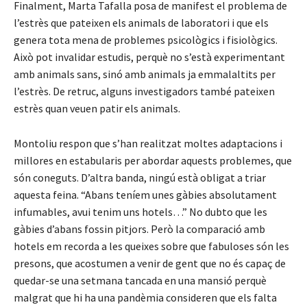
Finalment, Marta Tafalla posa de manifest el problema de
l’estrès que pateixen els animals de laboratori i que els
genera tota mena de problemes psicològics i fisiològics.
Això pot invalidar estudis, perquè no s’està experimentant
amb animals sans, sinó amb animals ja emmalaltits per
l’estrès. De retruc, alguns investigadors també pateixen
estrès quan veuen patir els animals.
Montoliu respon que s’han realitzat moltes adaptacions i
millores en estabularis per abordar aquests problemes, que
són coneguts. D’altra banda, ningú està obligat a triar
aquesta feina. “Abans teníem unes gàbies absolutament
infumables, avui tenim uns hotels…” No dubto que les
gàbies d’abans fossin pitjors. Però la comparació amb
hotels em recorda a les queixes sobre que fabuloses són les
presons, que acostumen a venir de gent que no és capaç de
quedar-se una setmana tancada en una mansió perquè
malgrat que hi ha una pandèmia consideren que els falta