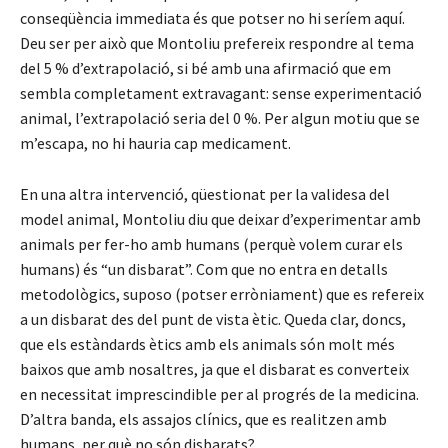
conseqüència immediata és que potser no hi seríem aquí.
Deu ser per això que Montoliu prefereix respondre al tema
del 5 % d’extrapolació, si bé amb una afirmació que em
sembla completament extravagant: sense experimentació
animal, l’extrapolació seria del 0 %. Per algun motiu que se
m’escapa, no hi hauria cap medicament.
En una altra intervenció, qüestionat per la validesa del
model animal, Montoliu diu que deixar d’experimentar amb
animals per fer-ho amb humans (perquè volem curar els
humans) és “un disbarat”. Com que no entra en detalls
metodològics, suposo (potser erròniament) que es refereix
a un disbarat des del punt de vista ètic. Queda clar, doncs,
que els estàndards ètics amb els animals són molt més
baixos que amb nosaltres, ja que el disbarat es converteix
en necessitat imprescindible per al progrés de la medicina.
D’altra banda, els assajos clínics, que es realitzen amb
humans, per què no són disbarats?