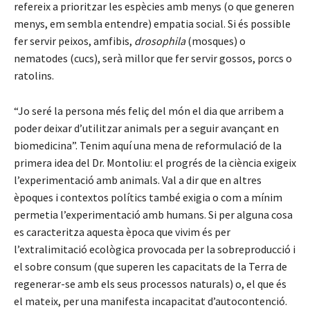
refereix a prioritzar les espècies amb menys (o que generen
menys, em sembla entendre) empatia social. Si és possible
fer servir peixos, amfibis,
drosophila
(mosques) o
nematodes (cucs), serà millor que fer servir gossos, porcs o
ratolins.
“Jo seré la persona més feliç del món el dia que arribem a
poder deixar d’utilitzar animals per a seguir avançant en
biomedicina”. Tenim aquí una mena de reformulació de la
primera idea del Dr. Montoliu: el progrés de la ciència exigeix
l’experimentació amb animals. Val a dir que en altres
èpoques i contextos polítics també exigia o com a mínim
permetia l’experimentació amb humans. Si per alguna cosa
es caracteritza aquesta època que vivim és per
l’extralimitació ecològica provocada per la sobreproducció i
el sobre consum (que superen les capacitats de la Terra de
regenerar-se amb els seus processos naturals) o, el que és
el mateix, per una manifesta incapacitat d’autocontenció.