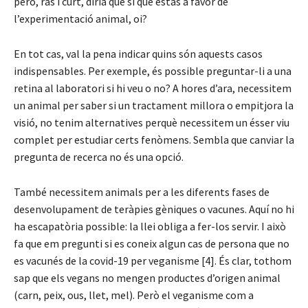
però, ras i curt, diria que sí que estàs a favor de
l’experimentació animal, oi?
En tot cas, val la pena indicar quins són aquests casos
indispensables. Per exemple, és possible preguntar-li a una
retina al laboratori si hi veu o no? A hores d’ara, necessitem
un animal per saber si un tractament millora o empitjora la
visió, no tenim alternatives perquè necessitem un ésser viu
complet per estudiar certs fenòmens. Sembla que canviar la
pregunta de recerca no és una opció.
També necessitem animals per a les diferents fases de
desenvolupament de teràpies gèniques o vacunes. Aquí no hi
ha escapatòria possible: la llei obliga a fer-los servir. I això
fa que em pregunti si es coneix algun cas de persona que no
es vacunés de la covid-19 per veganisme [4]. És clar, tothom
sap que els vegans no mengen productes d’origen animal
(carn, peix, ous, llet, mel). Però el veganisme com a