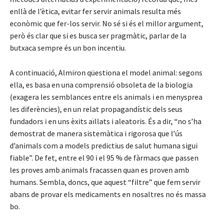
enllà de l’ètica, evitar fer servir animals resulta més
econòmic que fer-los servir. No sé si és el millor argument,
però és clar que si es busca ser pragmàtic, parlar de la
butxaca sempre és un bon incentiu.
A continuació, Almiron qüestiona el model animal: segons
ella, es basa en una comprensió obsoleta de la biologia
(exagera les semblances entre els animals i en menysprea
les diferències), en un relat propagandístic dels seus
fundadors i en uns èxits aïllats i aleatoris. És a dir, “no s’ha
demostrat de manera sistemàtica i rigorosa que l’ús
d’animals com a models predictius de salut humana sigui
fiable”. De fet, entre el 90 i el 95 % de fàrmacs que passen
les proves amb animals fracassen quan es proven amb
humans. Sembla, doncs, que aquest “filtre” que fem servir
abans de provar els medicaments en nosaltres no és massa
bo.