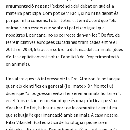
argumentació negant l’existència del debat en què ella
mateixa participa. Com pot ser? Fàcil, si no hi ha debat és
perquè hi ha consens: tots i totes estem d’acord que “els
animals són éssers que senten i pateixen igual que
nosaltres i, per tant, no és correcte danyar-los”. De fet, de
les 9 iniciatives europees ciutadanes tramitades entre el
2011 i el 2024, 5 tracten sobre la defensa dels animals (dues
d’elles explícitament sobre l’abolició de l’experimentació
en animals).
Una altra qüestió interessant: la Dra. Almiron fa notar que
quan els científics en general (i el mateix Dr. Montoliu)
diuen que “si poguessin evitar fer servir animals ho farien”,
en el fons estan reconeixent que és una pràctica que s’ha
d’acabar. De fet, hi ha una part de la comunitat científica
que rebutja l’experimentació amb animals. A casa nostra,
Pilar Vilardell (catedràtica de fisiologia i pionera en
mètodes alternatius d’experimentació) recorda que, més