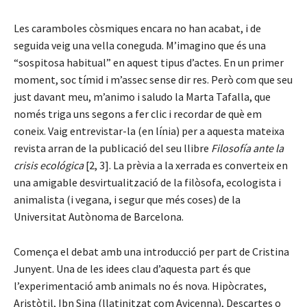
Les caramboles còsmiques encara no han acabat, i de
seguida veig una vella coneguda. M’imagino que és una
“sospitosa habitual” en aquest tipus d’actes. En un primer
moment, soc tímid i m’assec sense dir res. Però com que seu
just davant meu, m’animo i saludo la Marta Tafalla, que
només triga uns segons a fer clic i recordar de què em
coneix. Vaig entrevistar-la (en línia) per a aquesta mateixa
revista arran de la publicació del seu llibre
Filosofía ante la
crisis ecológica
[2, 3]. La prèvia a la xerrada es converteix en
una amigable desvirtualització de la filòsofa, ecologista i
animalista (i vegana, i segur que més coses) de la
Universitat Autònoma de Barcelona.
Comença el debat amb una introducció per part de Cristina
Junyent. Una de les idees clau d’aquesta part és que
l’experimentació amb animals no és nova. Hipòcrates,
Aristòtil, Ibn Sina (llatinitzat com Avicenna), Descartes o