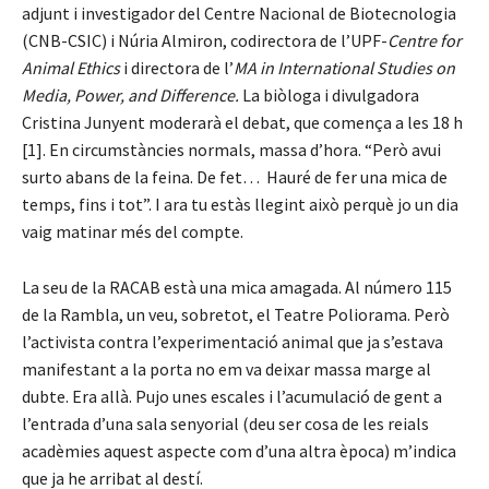
adjunt i investigador del Centre Nacional de Biotecnologia
(CNB-CSIC) i Núria Almiron, codirectora de l’UPF-
Centre for
Animal Ethics
i directora de l’
MA in International Studies on
Media, Power, and Difference.
La biòloga i divulgadora
Cristina Junyent moderarà el debat, que comença a les 18 h
[1]. En circumstàncies normals, massa d’hora. “Però avui
surto abans de la feina. De fet… Hauré de fer una mica de
temps, fins i tot”. I ara tu estàs llegint això perquè jo un dia
vaig matinar més del compte.
La seu de la RACAB està una mica amagada. Al número 115
de la Rambla, un veu, sobretot, el Teatre Poliorama. Però
l’activista contra l’experimentació animal que ja s’estava
manifestant a la porta no em va deixar massa marge al
dubte. Era allà. Pujo unes escales i l’acumulació de gent a
l’entrada d’una sala senyorial (deu ser cosa de les reials
acadèmies aquest aspecte com d’una altra època) m’indica
que ja he arribat al destí.