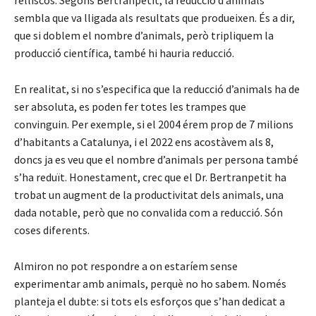
relliscós. Segons Bertranpetit, la reducció d’animals
sembla que va lligada als resultats que produeixen. És a dir,
que si doblem el nombre d’animals, però tripliquem la
producció científica, també hi hauria reducció.
En realitat, si no s’especifica que la reducció d’animals ha de
ser absoluta, es poden fer totes les trampes que
convinguin. Per exemple, si el 2004 érem prop de 7 milions
d’habitants a Catalunya, i el 2022 ens acostàvem als 8,
doncs ja es veu que el nombre d’animals per persona també
s’ha reduït. Honestament, crec que el Dr. Bertranpetit ha
trobat un augment de la productivitat dels animals, una
dada notable, però que no convalida com a reducció. Són
coses diferents.
Almiron no pot respondre a on estaríem sense
experimentar amb animals, perquè no ho sabem. Només
planteja el dubte: si tots els esforços que s’han dedicat a