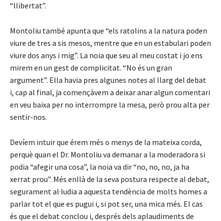
“llibertat”.
Montoliu també apunta que “els ratolins a la natura poden
viure de tres a sis mesos, mentre que en un estabulari poden
viure dos anys i mig”. La noia que seu al meu costat i jo ens
mirem en un gest de complicitat. “No és un gran
argument”. Ella havia pres algunes notes al llarg del debat
i, cap al final, ja començàvem a deixar anar algun comentari
en veu baixa per no interrompre la mesa, però prou alta per
sentir-nos.
Devíem intuir que érem més o menys de la mateixa corda,
perquè quan el Dr. Montoliu va demanar a la moderadora si
podia “afegir una cosa”, la noia va dir “no, no, no, ja ha
xerrat prou”. Més enllà de la seva postura respecte al debat,
segurament al·ludia a aquesta tendència de molts homes a
parlar tot el que es pugui i, si pot ser, una mica més. El cas
és que el debat conclou i, després dels aplaudiments de