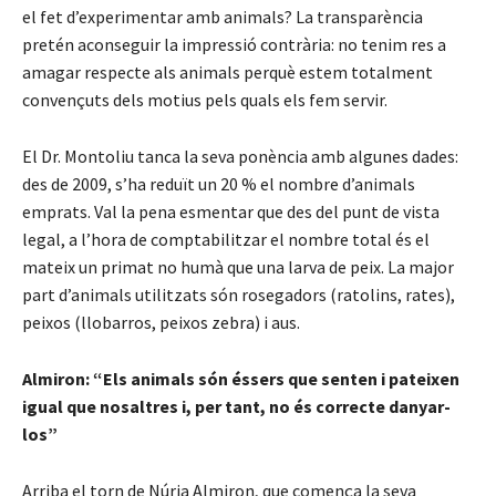
el fet d’experimentar amb animals? La transparència
pretén aconseguir la impressió contrària: no tenim res a
amagar respecte als animals perquè estem totalment
convençuts dels motius pels quals els fem servir.
El Dr. Montoliu tanca la seva ponència amb algunes dades:
des de 2009, s’ha reduït un 20 % el nombre d’animals
emprats. Val la pena esmentar que des del punt de vista
legal, a l’hora de comptabilitzar el nombre total és el
mateix un primat no humà que una larva de peix. La major
part d’animals utilitzats són rosegadors (ratolins, rates),
peixos (llobarros, peixos zebra) i aus.
Almiron: “Els animals són éssers que senten i pateixen
igual que nosaltres i, per tant, no és correcte danyar-
los”
Arriba el torn de Núria Almiron, que comença la seva