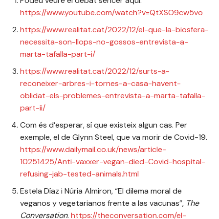
Podeu veure el debat sencer aquí:
https://www.youtube.com/watch?v=QtXSO9cw5vo
https://www.realitat.cat/2022/12/el-que-la-biosfera-
necessita-son-llops-no-gossos-entrevista-a-
marta-tafalla-part-i/
https://www.realitat.cat/2022/12/surts-a-
reconeixer-arbres-i-tornes-a-casa-havent-
oblidat-els-problemes-entrevista-a-marta-tafalla-
part-ii/
Com és d’esperar, sí que existeix algun cas. Per
exemple, el de Glynn Steel, que va morir de Covid-19.
https://www.dailymail.co.uk/news/article-
10251425/Anti-vaxxer-vegan-died-Covid-hospital-
refusing-jab-tested-animals.html
Estela Díaz i Núria Almiron, “El dilema moral de
veganos y vegetarianos frente a las vacunas”,
The
Conversation
.
https://theconversation.com/el-