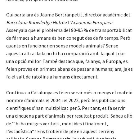
Qui parla ara és Jaume Bertranpetit, director acadèmic del
Barcelona Knowledge
Hub
de l’
Academia Europaea.
Assenyala que el problema del 90-95 % de transportabilitat
de fàrmacs a humans és ben conegut des de fa temps. Però
quants en funcionarien sense models animals? Sense
aquesta altra dada no hi ha comparació amb la qual triar
una opció millor. També destaca que, fa anys, a Europa, es
feien proves en primats abans de passar a humans; ara, ja es
fa el salt de ratolins a humans directament.
Continua: a Catalunya es feien servir més o menys el mateix
nombre d’animals el 2004 i el 2022, però les publicacions
científiques s’han multiplicat per 5. Per tant, es fa servir
una cinquena part d’animals per resultat produït. Sabeu allò
de ‘“hi ha mitges veritats, mentides i finalment,
l’estadística”? Ens trobem de ple en aquest terreny