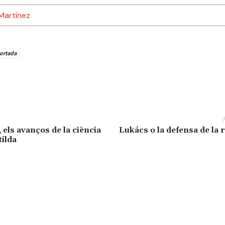
Martínez
ortada
 els avanços de la ciència
Lukács o la defensa de la
tilda