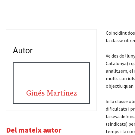
Coincidint dos
la classe obrer
Autor
Ve des de llun
Catalunya) i q
analitzem, el 
molts corriols
objectiu quan 
Ginés Martínez
Si la classe o
dificultats i 
la seva defens
(sindicats) pe
Del mateix autor
temps i la com