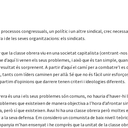
 processos congressuals, un polític i un altre sindical, crec necessa
a i de les seves organitzacions: els sindicats.
y que la classe obrera viu en una societat capitalista (centrant-nos
ue d’aquí li venen els seus problemes, i això que és tan simple, qua
resultat és sorprenent. A partir d’aquí el camí per a combatre’l es d
, tants com líders caminen per allà. Sé que no és fàcil unir esforç
partim d’opinions que darrere tenen criteri i ideologies diferents.
brera és una i els seus problemes són comuns, no hauria d’haver-hi 
problemes que existeixen de manera objectiva a l’hora d’afrontar s
a, però sí que existeixen. Avui hi ha una classe obrera però moltes 
r a la seva defensa. Em considero un comunista de baix nivell teòric
panyia m’han ensenyat i he comprès que la unitat de la classe obr