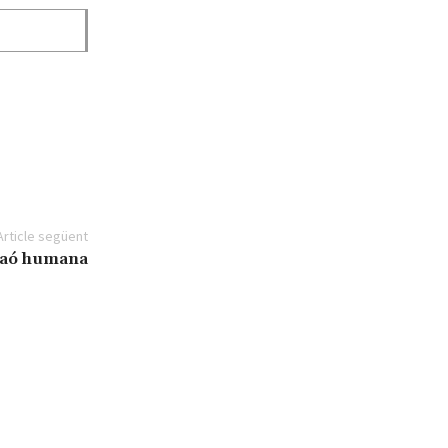
Article següent
 raó humana