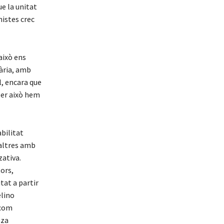
ue la unitat
nistes crec
això ens
sària, amb
l, encara que
 per això hem
bilitat
osaltres amb
zativa.
tors,
tat a partir
elino
 com
tza