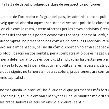
 i la falta de debat produeix pèrdues de perspectiva polítiques.
ar-nos de l’ocupador més gran del país, les administracions públ
veig que cal abordar aquest sector en el vessant polític: la classe 
a en ella com la resta, estem afectats per les seves decisions. Crec 
n més del costat dels poders econòmics i consegüentment, això, s
r descomptat, no presentar-nos com a sindicat a les Eleccions Par
això seria impensable, per no dir còmic. Abordar-ho amb el debat e
ó. Mobilització en dos sentits, per a combatre allò que és negatiu p
 per a defensar allò que és positiu. El sindicat no ha d’estar per a m
fer-se la foto, està per a discutir i mobilitzar si és necessari. Els g
bit que siguin, no tenen els nostres colors, ja que tenen, ara com ar
mic capitalista.
ò només queda valorar l’afiliació, que és el que permet ser més fort a
u contingut, i el que em van ensenyar a Cuba, al sindicat majoritari
les treballadores és aquí on ens volen veure i sentir.