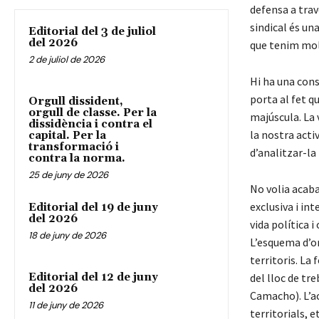
defensa a trav
sindical és un
Editorial del 3 de juliol
del 2026
que tenim molt
2 de juliol de 2026
Hi ha una cons
porta al fet q
Orgull dissident,
orgull de classe. Per la
majúscula. La 
dissidència i contra el
la nostra acti
capital. Per la
transformació i
d’analitzar-la 
contra la norma.
25 de juny de 2026
No volia acab
exclusiva i in
Editorial del 19 de juny
del 2026
vida política 
18 de juny de 2026
L’esquema d’or
territoris. La
Editorial del 12 de juny
del lloc de tr
del 2026
Camacho). L’ac
11 de juny de 2026
territorials, 