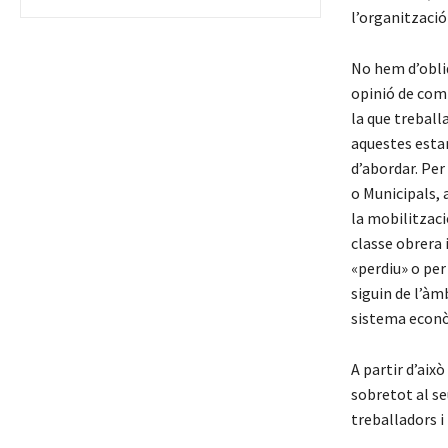
l’organització
No hem d’oblid
opinió de com 
la que treball
aquestes esta
d’abordar. Pe
o Municipals, 
la mobilitzaci
classe obrera i
«perdiu» o per 
siguin de l’àm
sistema econò
A partir d’aix
sobretot al se
treballadors i 