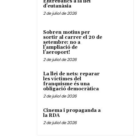
Entrebancs a la llei
d’eutanàsia
2 de juliol de 2026
Sobren motius per
sortir al carrer el 20 de
setembre: no a
l’ampliació de
l’aeroport!
2 de juliol de 2026
La llei de nets: reparar
les víctimes del
franquisme és una
obligació democràtica
2 de juliol de 2026
Cinema i propaganda a
la RDA
2 de juliol de 2026