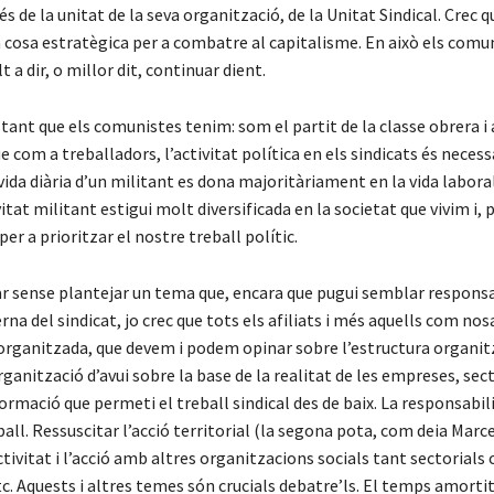
és de la unitat de la seva organització, de la Unitat Sindical. Crec q
a cosa estratègica per a combatre al capitalisme. En això els comu
 a dir, o millor dit, continuar dient.
tant que els comunistes tenim: som el partit de la classe obrera i 
ue com a treballadors, l’activitat política en els sindicats és neces
vida diària d’un militant es dona majoritàriament en la vida labora
vitat militant estigui molt diversificada en la societat que vivim i,
per a prioritzar el nostre treball polític.
ar sense plantejar un tema que, encara que pugui semblar responsa
terna del sindicat, jo crec que tots els afiliats i més aquells com n
i organitzada, que devem i podem opinar sobre l’estructura organit
ganització d’avui sobre la base de la realitat de les empreses, sec
 formació que permeti el treball sindical des de baix. La responsabili
eball. Ressuscitar l’acció territorial (la segona pota, com deia Marc
tivitat i l’acció amb altres organitzacions socials tant sectorials
etc. Aquests i altres temes són crucials debatre’ls. El temps amorti