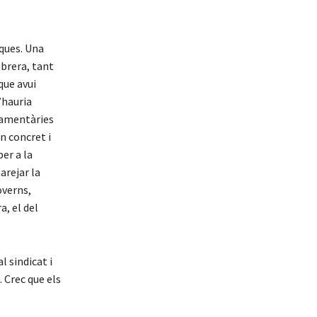
iques. Una
obrera, tant
que avui
’hauria
lamentàries
n concret i
er a la
arejar la
overns,
a, el del
l sindicat i
. Crec que els