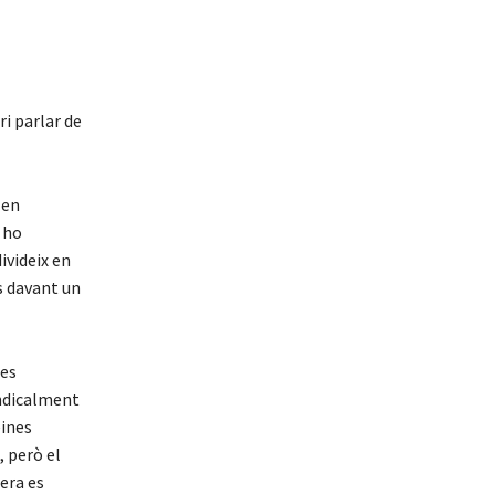
ri parlar de
 en
n ho
ivideix en
os davant un
les
indicalment
eines
, però el
era es