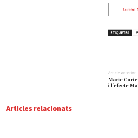
Ginés 
ETIQUETES
P
Share
Article anterior
Marie Curie,
i l’efecte Ma
Articles relacionats