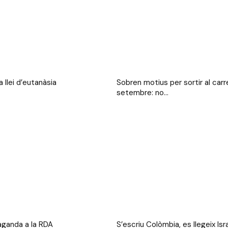
 llei d’eutanàsia
Sobren motius per sortir al carr
setembre: no...
aganda a la RDA
S’escriu Colòmbia, es llegeix Isra