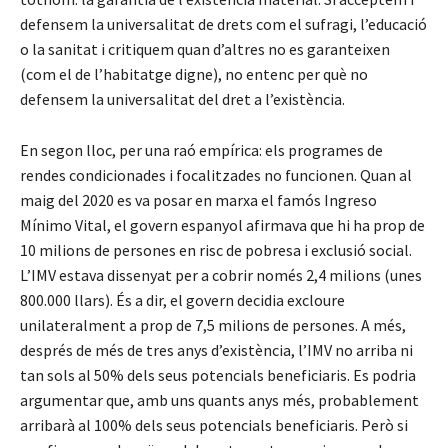
defensem la universalitat de drets com el sufragi, l’educació
o la sanitat i critiquem quan d’altres no es garanteixen
(com el de l’habitatge digne), no entenc per què no
defensem la universalitat del dret a l’existència.
En segon lloc, per una raó empírica: els programes de
rendes condicionades i focalitzades no funcionen. Quan al
maig del 2020 es va posar en marxa el famós Ingreso
Mínimo Vital, el govern espanyol afirmava que hi ha prop de
10 milions de persones en risc de pobresa i exclusió social.
L’IMV estava dissenyat per a cobrir només 2,4 milions (unes
800.000 llars). És a dir, el govern decidia excloure
unilateralment a prop de 7,5 milions de persones. A més,
després de més de tres anys d’existència, l’IMV no arriba ni
tan sols al 50% dels seus potencials beneficiaris. Es podria
argumentar que, amb uns quants anys més, probablement
arribarà al 100% dels seus potencials beneficiaris. Però si