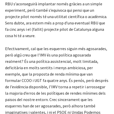
RBU s’aconseguirà implantar només gràcies a un simple
experiment, però també s’equivoca qui pensi que un
projecte pilot només té una utilitat científica o acadèmica.
Sens dubte, ara estem més a prop d’una eventual RBU que
fa cinc anys i el (fallit) projecte pilot de Catalunya alguna
cosa hi té a veure.
Efectivament, cal que les esquerres siguin més agosarades,
però algú creu que l’IMV és una política agosarada
realment? És una política assistencial, molt limitada,
deficitària en molts sentits i menys ambiciosa, per
exemple, que la proposta de renda mínima que van
formular CCOO i UGT fa quatre anys. És penós, però després
de l’evidència disponible, l’IMV torna a repetir i arrossegar
la majoria d’erros de les polítiques de rendes mínimes dels
països del nostre entorn. Crec sincerament que les
esquerres han de ser agosarades, però alhora també
imaginatives i valentes, i ni el PSOE ni Unidas Podemos