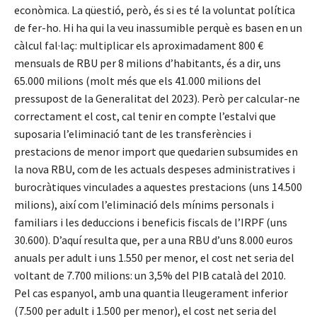
econòmica. La qüestió, però, és si es té la voluntat política
de fer-ho. Hi ha qui la veu inassumible perquè es basen en un
càlcul fal·laç: multiplicar els aproximadament 800 €
mensuals de RBU per 8 milions d’habitants, és a dir, uns
65.000 milions (molt més que els 41.000 milions del
pressupost de la Generalitat del 2023). Però per calcular-ne
correctament el cost, cal tenir en compte l’estalvi que
suposaria l’eliminació tant de les transferències i
prestacions de menor import que quedarien subsumides en
la nova RBU, com de les actuals despeses administratives i
burocràtiques vinculades a aquestes prestacions (uns 14.500
milions), així com l’eliminació dels mínims personals i
familiars i les deduccions i beneficis fiscals de l’IRPF (uns
30.600). D’aquí resulta que, per a una RBU d’uns 8.000 euros
anuals per adult i uns 1.550 per menor, el cost net seria del
voltant de 7.700 milions: un 3,5% del PIB català del 2010.
Pel cas espanyol, amb una quantia lleugerament inferior
(7.500 per adult i 1.500 per menor), el cost net seria del