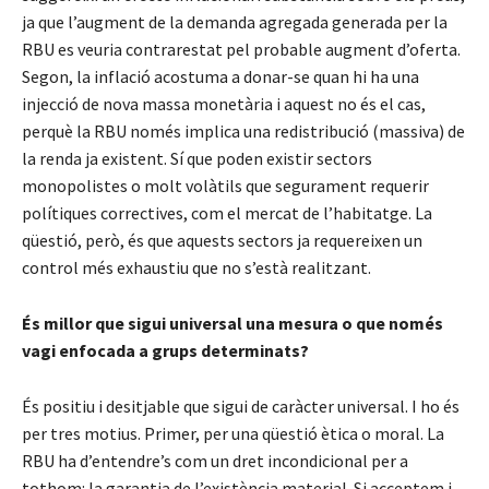
ja que l’augment de la demanda agregada generada per la
RBU es veuria contrarestat pel probable augment d’oferta.
Segon, la inflació acostuma a donar-se quan hi ha una
injecció de nova massa monetària i aquest no és el cas,
perquè la RBU només implica una redistribució (massiva) de
la renda ja existent. Sí que poden existir sectors
monopolistes o molt volàtils que segurament requerir
polítiques correctives, com el mercat de l’habitatge. La
qüestió, però, és que aquests sectors ja requereixen un
control més exhaustiu que no s’està realitzant.
És millor que sigui universal una mesura o que només
vagi enfocada a grups determinats?
És positiu i desitjable que sigui de caràcter universal. I ho és
per tres motius. Primer, per una qüestió ètica o moral. La
RBU ha d’entendre’s com un dret incondicional per a
tothom: la garantia de l’existència material. Si acceptem i