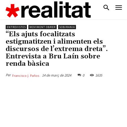
ENTREVISTES
MOVIMENT OBRER
SOBIRANIA
“Els ajuts focalitzats
estigmatitzen i alimenten els
discursos de l’extrema dreta”.
Entrevista a Bru Laín sobre
renda bàsica
Per
14 de març de 2024
0
1635
Francisco J. Paños