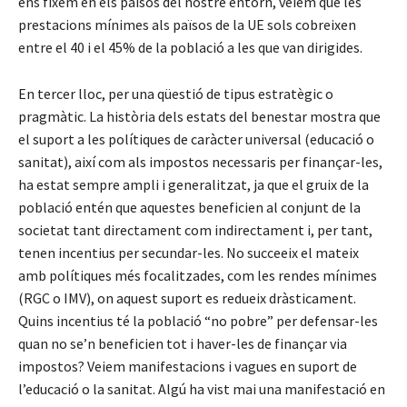
ens fixem en els països del nostre entorn, veiem que les
prestacions mínimes als països de la UE sols cobreixen
entre el 40 i el 45% de la població a les que van dirigides.
En tercer lloc, per una qüestió de tipus estratègic o
pragmàtic. La història dels estats del benestar mostra que
el suport a les polítiques de caràcter universal (educació o
sanitat), així com als impostos necessaris per finançar-les,
ha estat sempre ampli i generalitzat, ja que el gruix de la
població entén que aquestes beneficien al conjunt de la
societat tant directament com indirectament i, per tant,
tenen incentius per secundar-les. No succeeix el mateix
amb polítiques més focalitzades, com les rendes mínimes
(RGC o IMV), on aquest suport es redueix dràsticament.
Quins incentius té la població “no pobre” per defensar-les
quan no se’n beneficien tot i haver-les de finançar via
impostos? Veiem manifestacions i vagues en suport de
l’educació o la sanitat. Algú ha vist mai una manifestació en