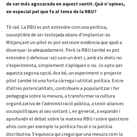
de ser més agosarada en aquest sentit. Què n’opines,
en especial pel que fa al tema de la RBU?
Té raó. La RBU es pot entendre com una política,
susceptible de ser testejada abans d’implantar-se.
Mitjançant un pilot es pot extreure evidència que ajudi a
dissenyar-la adequadament. Però la RBU també es pot
entendre (i defensar-se) com un dret i, amb els drets no
s’experimenta, simplement s’apliquen o no. Jo opto per
aquesta segona opció. Ara bé, un experiment o projecte
pilot també té una forta càrrega i utilitat política. Entre
d’altres potencialitats, contribueix a popularitzar i fer
pedagogia sobre la mesura, a transformar la cultura
organitzativa de l’administració pública, a teixir aliances
sociopolítiques al seu voltant i, en general, a expandir i
aprofundir el debat sobre la mateixa RBU i sobre qüestions
afins com per exemple la política fiscal o la justícia
distributiva. S’equivoca qui cregui que una mesura com la