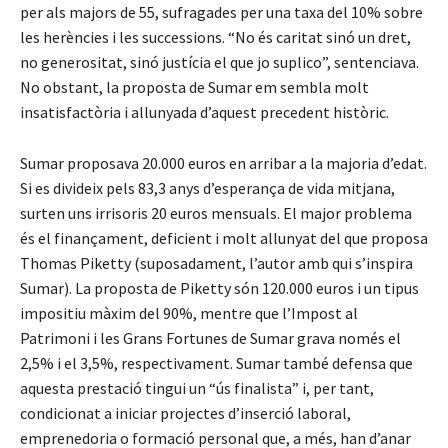
per als majors de 55, sufragades per una taxa del 10% sobre
les herències i les successions. “No és caritat sinó un dret,
no generositat, sinó justícia el que jo suplico”, sentenciava.
No obstant, la proposta de Sumar em sembla molt
insatisfactòria i allunyada d’aquest precedent històric.
Sumar proposava 20.000 euros en arribar a la majoria d’edat.
Si es divideix pels 83,3 anys d’esperança de vida mitjana,
surten uns irrisoris 20 euros mensuals. El major problema
és el finançament, deficient i molt allunyat del que proposa
Thomas Piketty (suposadament, l’autor amb qui s’inspira
Sumar). La proposta de Piketty són 120.000 euros i un tipus
impositiu màxim del 90%, mentre que l’Impost al
Patrimoni i les Grans Fortunes de Sumar grava només el
2,5% i el 3,5%, respectivament. Sumar també defensa que
aquesta prestació tingui un “ús finalista” i, per tant,
condicionat a iniciar projectes d’inserció laboral,
emprenedoria o formació personal que, a més, han d’anar