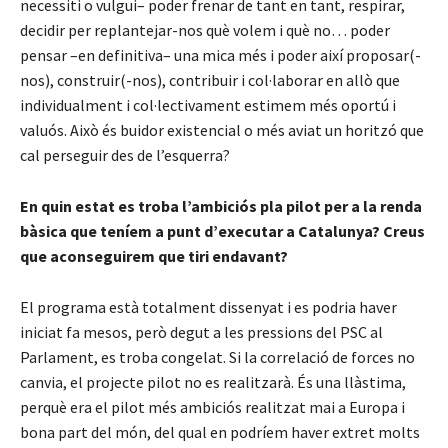
necessiti o vulgui– poder frenar de tant en tant, respirar,
decidir per replantejar-nos què volem i què no… poder
pensar –en definitiva– una mica més i poder així proposar(-
nos), construir(-nos), contribuir i col·laborar en allò que
individualment i col·lectivament estimem més oportú i
valuós. Això és buidor existencial o més aviat un horitzó que
cal perseguir des de l’esquerra?
En quin estat es troba l’ambiciós pla pilot per a la renda
bàsica que teníem a punt d’executar a Catalunya? Creus
que aconseguirem que tiri endavant?
El programa està totalment dissenyat i es podria haver
iniciat fa mesos, però degut a les pressions del PSC al
Parlament, es troba congelat. Si la correlació de forces no
canvia, el projecte pilot no es realitzarà. És una llàstima,
perquè era el pilot més ambiciós realitzat mai a Europa i
bona part del món, del qual en podríem haver extret molts