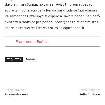
llavors, ni ara Sumar, ho van ser. Aviat tindrem el debat
sobre la modificació de la Renda Garantida de Ciutadania al
Parlament de Catalunya. M’espero a llavors per opinar, però
existeixen raons de pes per no (poder) ser gaire optimistes
sobre les esquerres i les valenties en aquest sentit.
Francisco J. Paños
ETIQUETES
Portada
Article anterior
Article següent
Pagueu-los més
Julio Cortázar