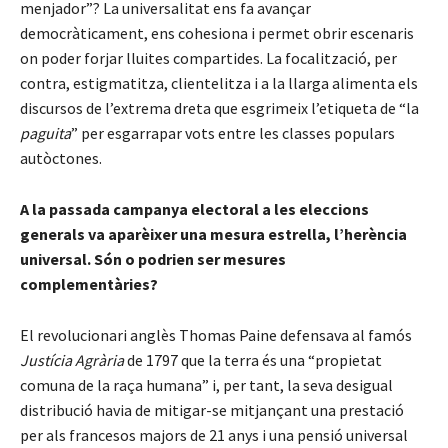
menjador”? La universalitat ens fa avançar
democràticament, ens cohesiona i permet obrir escenaris
on poder forjar lluites compartides. La focalització, per
contra, estigmatitza, clientelitza i a la llarga alimenta els
discursos de l’extrema dreta que esgrimeix l’etiqueta de “la
paguita
” per esgarrapar vots entre les classes populars
autòctones.
A la passada campanya electoral a les eleccions
generals va aparèixer una mesura estrella, l’herència
universal. Són o podrien ser mesures
complementàries?
El revolucionari anglès Thomas Paine defensava al famós
Justícia Agrària
de 1797 que la terra és una “propietat
comuna de la raça humana” i, per tant, la seva desigual
distribució havia de mitigar-se mitjançant una prestació
per als francesos majors de 21 anys i una pensió universal