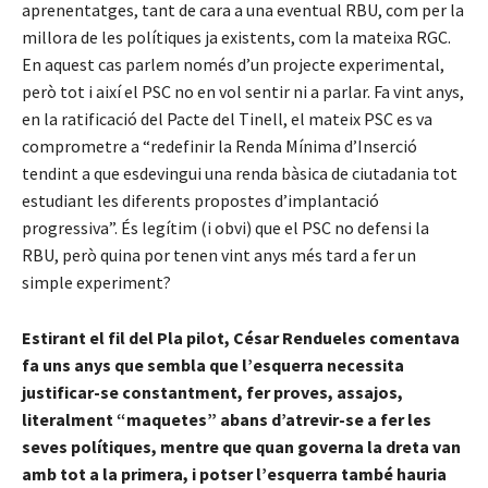
aprenentatges, tant de cara a una eventual RBU, com per la
millora de les polítiques ja existents, com la mateixa RGC.
En aquest cas parlem només d’un projecte experimental,
però tot i així el PSC no en vol sentir ni a parlar. Fa vint anys,
en la ratificació del Pacte del Tinell, el mateix PSC es va
comprometre a “redefinir la Renda Mínima d’Inserció
tendint a que esdevingui una renda bàsica de ciutadania tot
estudiant les diferents propostes d’implantació
progressiva”. És legítim (i obvi) que el PSC no defensi la
RBU, però quina por tenen vint anys més tard a fer un
simple experiment?
Estirant el fil del Pla pilot, César Rendueles comentava
fa uns anys que sembla que l’esquerra necessita
justificar-se constantment, fer proves, assajos,
literalment “maquetes” abans d’atrevir-se a fer les
seves polítiques, mentre que quan governa la dreta van
amb tot a la primera, i potser l’esquerra també hauria