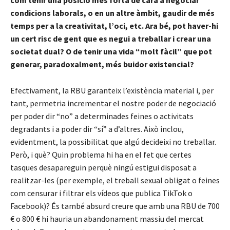
com tenir una posició més forta de cara a negociar
condicions laborals, o en un altre àmbit, gaudir de més
temps per a la creativitat, l’oci, etc. Ara bé, pot haver-hi
un cert risc de gent que es negui a treballar i crear una
societat dual? O de tenir una vida “molt fàcil” que pot
generar, paradoxalment, més buidor existencial?
Efectivament, la RBU garanteix l’existència material i, per
tant, permetria incrementar el nostre poder de negociació
per poder dir “no” a determinades feines o activitats
degradants i a poder dir “sí” a d’altres. Això inclou,
evidentment, la possibilitat que algú decideixi no treballar.
Però, i què? Quin problema hi ha en el fet que certes
tasques desapareguin perquè ningú estigui disposat a
realitzar-les (per exemple, el treball sexual obligat o feines
com censurar i filtrar els vídeos que publica TikTok o
Facebook)? És també absurd creure que amb una RBU de 700
€ o 800 € hi hauria un abandonament massiu del mercat