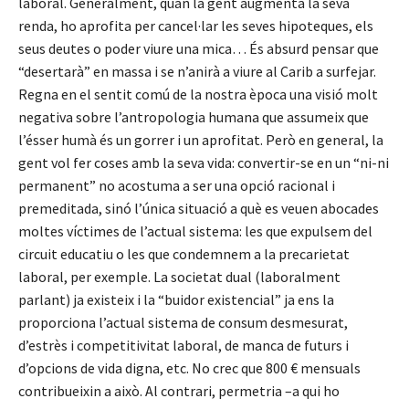
laboral. Generalment, quan la gent augmenta la seva
renda, ho aprofita per cancel·lar les seves hipoteques, els
seus deutes o poder viure una mica… És absurd pensar que
“desertarà” en massa i se n’anirà a viure al Carib a surfejar.
Regna en el sentit comú de la nostra època una visió molt
negativa sobre l’antropologia humana que assumeix que
l’ésser humà és un gorrer i un aprofitat. Però en general, la
gent vol fer coses amb la seva vida: convertir-se en un “ni-ni
permanent” no acostuma a ser una opció racional i
premeditada, sinó l’única situació a què es veuen abocades
moltes víctimes de l’actual sistema: les que expulsem del
circuit educatiu o les que condemnem a la precarietat
laboral, per exemple. La societat dual (laboralment
parlant) ja existeix i la “buidor existencial” ja ens la
proporciona l’actual sistema de consum desmesurat,
d’estrès i competitivitat laboral, de manca de futurs i
d’opcions de vida digna, etc. No crec que 800 € mensuals
contribueixin a això. Al contrari, permetria –a qui ho