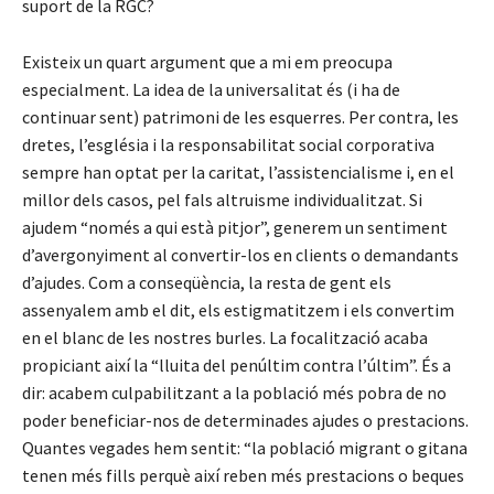
suport de la RGC?
Existeix un quart argument que a mi em preocupa
especialment. La idea de la universalitat és (i ha de
continuar sent) patrimoni de les esquerres. Per contra, les
dretes, l’església i la responsabilitat social corporativa
sempre han optat per la caritat, l’assistencialisme i, en el
millor dels casos, pel fals altruisme individualitzat. Si
ajudem “només a qui està pitjor”, generem un sentiment
d’avergonyiment al convertir-los en clients o demandants
d’ajudes. Com a conseqüència, la resta de gent els
assenyalem amb el dit, els estigmatitzem i els convertim
en el blanc de les nostres burles. La focalització acaba
propiciant així la “lluita del penúltim contra l’últim”. És a
dir: acabem culpabilitzant a la població més pobra de no
poder beneficiar-nos de determinades ajudes o prestacions.
Quantes vegades hem sentit: “la població migrant o gitana
tenen més fills perquè així reben més prestacions o beques