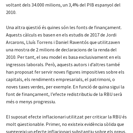
voltant dels 34.000 milions, un 3,4% del PIB espanyol del
2010.
Una altra qüestió és quines són les fonts de finançament.
Aquests càlculs es basen en els estudis de 2017 de Jordi
Arcarons, Lluís Torrens i Daniel Raventós que utilitzaven
una mostra de 2 milions de declaracions de la renda del
2010. Per tant, el seu model es basa exclusivament en els
ingressos laborals. Però, aquests autors i d’altres també
han proposat fer servir noves figures impositives sobre els
capitals, els rendiments empresarials, el patrimoni, o
noves taxes verdes, per exemple. En funció de quina sigui la
font de finançament, l’efecte redistributiu de la RBU serà
més o menys progressiu.
El suposat efecte inflacionari utilitzat per criticar la RBU és
molt qüestionable. Primer, no existeix evidència sòlida que
suggereixi un efecte inflacionari substantiu sobre els preus,