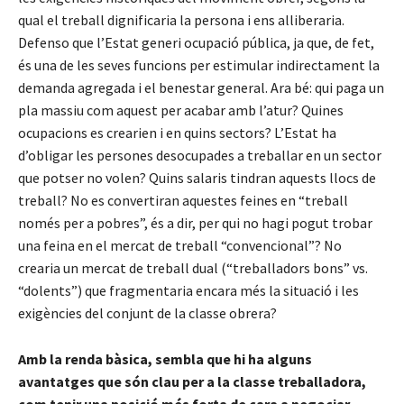
qual el treball dignificaria la persona i ens alliberaria.
Defenso que l’Estat generi ocupació pública, ja que, de fet,
és una de les seves funcions per estimular indirectament la
demanda agregada i el benestar general. Ara bé: qui paga un
pla massiu com aquest per acabar amb l’atur? Quines
ocupacions es crearien i en quins sectors? L’Estat ha
d’obligar les persones desocupades a treballar en un sector
que potser no volen? Quins salaris tindran aquests llocs de
treball? No es convertiran aquestes feines en “treball
només per a pobres”, és a dir, per qui no hagi pogut trobar
una feina en el mercat de treball “convencional”? No
crearia un mercat de treball dual (“treballadors bons” vs.
“dolents”) que fragmentaria encara més la situació i les
exigències del conjunt de la classe obrera?
Amb la renda bàsica, sembla que hi ha alguns
avantatges que són clau per a la classe treballadora,