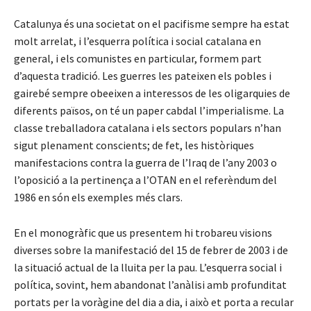
Catalunya és una societat on el pacifisme sempre ha estat
molt arrelat, i l’esquerra política i social catalana en
general, i els comunistes en particular, formem part
d’aquesta tradició. Les guerres les pateixen els pobles i
gairebé sempre obeeixen a interessos de les oligarquies de
diferents països, on té un paper cabdal l’imperialisme. La
classe treballadora catalana i els sectors populars n’han
sigut plenament conscients; de fet, les històriques
manifestacions contra la guerra de l’Iraq de l’any 2003 o
l’oposició a la pertinença a l’OTAN en el referèndum del
1986 en són els exemples més clars.
En el monogràfic que us presentem hi trobareu visions
diverses sobre la manifestació del 15 de febrer de 2003 i de
la situació actual de la lluita per la pau. L’esquerra social i
política, sovint, hem abandonat l’anàlisi amb profunditat
portats per la voràgine del dia a dia, i això et porta a recular