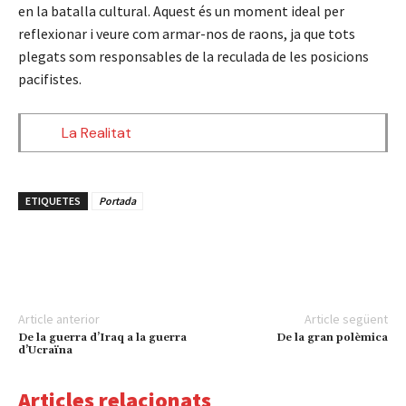
en la batalla cultural. Aquest és un moment ideal per
reflexionar i veure com armar-nos de raons, ja que tots
plegats som responsables de la reculada de les posicions
pacifistes.
La Realitat
ETIQUETES
Portada
Article anterior
Article següent
De la guerra d’Iraq a la guerra
De la gran polèmica
d’Ucraïna
Articles relacionats